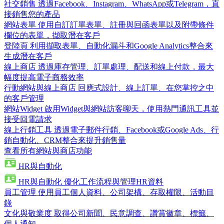
社交銷售
透過Facebook、Instagram、WhatsApp或Telegram，直
接銷售您的產品
網站表單
使用自訂訂單表單、註冊與回函表單以及附帶條件
欄位的表單，擷取潛在客戶
登陸頁
利用擷取表單、自動化漏斗和Google Analytics整合來
生成潛在客戶
線上商店
透過庫存管理、訂單處理、配送和線上付款，最大
幅度提高電子商務效率
行動網站與線上商店
回應式設計、線上訂單、在您掌控之中
的客戶管理
網站Widget
啟用Widget與網站訪客聊天，使用熱門通訊工具並
接受回電請求
線上行銷工具
透過電子郵件行銷、Facebook或Google Ads、行
銷自動化、CRM整合來提升銷售量
查看所有網站與商店功能
HR與自動化
HR與自動化
優化工作流程與管理HR資料
員工管理
使用員工個人資料、公司架構、存取權限、活動目
錄
文化與敬業度
取得公司新聞、民意調查、讚賞徽章、標籤、
個人通知