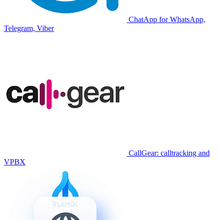
ChatApp for WhatsApp,
Telegram, Viber
CallGear: calltracking and
VPBX