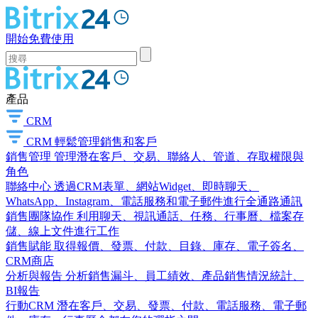
開始免費使用
產品
CRM
CRM
輕鬆管理銷售和客戶
銷售管理
管理潛在客戶、交易、聯絡人、管道、存取權限與
角色
聯絡中心
透過CRM表單、網站Widget、即時聊天、
WhatsApp、Instagram、電話服務和電子郵件進行全通路通訊
銷售團隊協作
利用聊天、視訊通話、任務、行事曆、檔案存
儲、線上文件進行工作
銷售賦能
取得報價、發票、付款、目錄、庫存、電子簽名、
CRM商店
分析與報告
分析銷售漏斗、員工績效、產品銷售情況統計、
BI報告
行動CRM
潛在客戶、交易、發票、付款、電話服務、電子郵