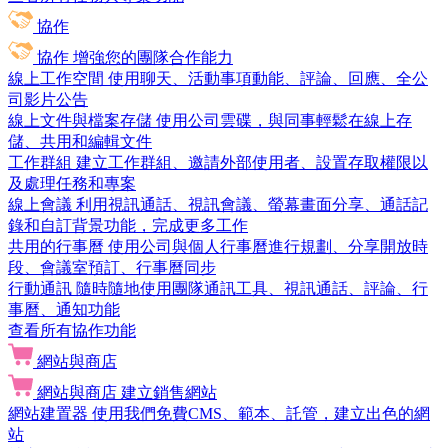
協作
協作
增強您的團隊合作能力
線上工作空間
使用聊天、活動事項動能、評論、回應、全公
司影片公告
線上文件與檔案存儲
使用公司雲碟，與同事輕鬆在線上存
儲、共用和編輯文件
工作群組
建立工作群組、邀請外部使用者、設置存取權限以
及處理任務和專案
線上會議
利用視訊通話、視訊會議、螢幕畫面分享、通話記
錄和自訂背景功能，完成更多工作
共用的行事曆
使用公司與個人行事曆進行規劃、分享開放時
段、會議室預訂、行事曆同步
行動通訊
隨時隨地使用團隊通訊工具、視訊通話、評論、行
事曆、通知功能
查看所有協作功能
網站與商店
網站與商店
建立銷售網站
網站建置器
使用我們免費CMS、範本、託管，建立出色的網
站