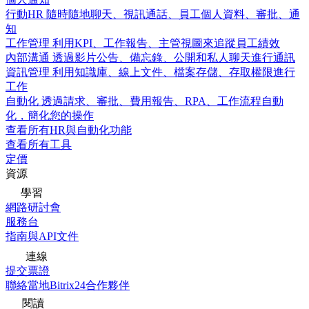
行動HR
隨時隨地聊天、視訊通話、員工個人資料、審批、通
知
工作管理
利用KPI、工作報告、主管視圖來追蹤員工績效
內部溝通
透過影片公告、備忘錄、公開和私人聊天進行通訊
資訊管理
利用知識庫、線上文件、檔案存儲、存取權限進行
工作
自動化
透過請求、審批、費用報告、RPA、工作流程自動
化，簡化您的操作
查看所有HR與自動化功能
查看所有工具
定價
資源
學習
網路研討會
服務台
指南與API文件
連線
提交票證
聯絡當地Bitrix24合作夥伴
閱讀