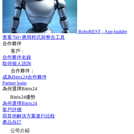
RoboREST - App builder
查看760+應用程式與整合工具
合作夥伴
客戶：
合作夥伴名錄
取得個人諮詢
合作夥伴：
成為Bitrix24合作夥伴
Partner login
為何選擇Bitrix24
Bitrix24優勢
為何選擇Bitrix24
客戶評價
與其他解決方案進行比較
產品自訂
公司介紹