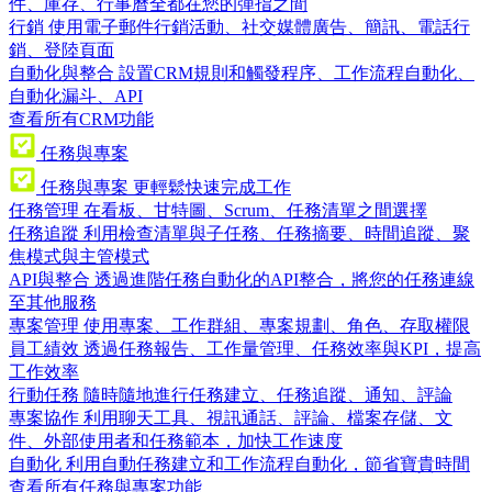
件、庫存、行事曆全都在您的彈指之間
行銷
使用電子郵件行銷活動、社交媒體廣告、簡訊、電話行
銷、登陸頁面
自動化與整合
設置CRM規則和觸發程序、工作流程自動化、
自動化漏斗、API
查看所有CRM功能
任務與專案
任務與專案
更輕鬆快速完成工作
任務管理
在看板、甘特圖、Scrum、任務清單之間選擇
任務追蹤
利用檢查清單與子任務、任務摘要、時間追蹤、聚
焦模式與主管模式
API與整合
透過進階任務自動化的API整合，將您的任務連線
至其他服務
專案管理
使用專案、工作群組、專案規劃、角色、存取權限
員工績效
透過任務報告、工作量管理、任務效率與KPI，提高
工作效率
行動任務
隨時隨地進行任務建立、任務追蹤、通知、評論
專案協作
利用聊天工具、視訊通話、評論、檔案存儲、文
件、外部使用者和任務範本，加快工作速度
自動化
利用自動任務建立和工作流程自動化，節省寶貴時間
查看所有任務與專案功能