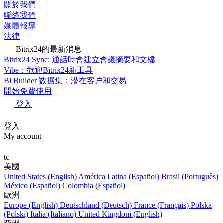
關於我們
聯絡我們
媒體報導
法律
Bitrix24的最新消息
Bitrix24 Sync: 通話時會建立會議摘要和文檔
Vibe：歡迎Bitrix24新工具
Bi Builder 数据集：潜在客户和交易
開始免費使用
登入
登入
My account
tc
美國
United States (English)
América Latina (Español)
Brasil (Português)
México (Español)
Colombia (Español)
歐洲
Europe (English)
Deutschland (Deutsch)
France (Français)
Polska
(Polski)
Italia (Italiano)
United Kingdom (English)