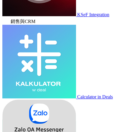
KSeF Integration
銷售與CRM
Calculator in Deals