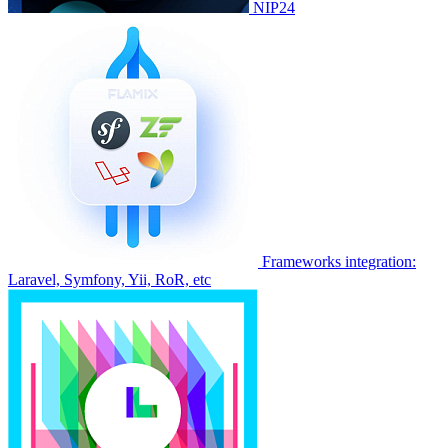
NIP24
Frameworks integration:
Laravel, Symfony, Yii, RoR, etc