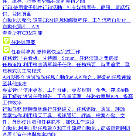
件、庫存、行事曆全都在您的彈指之間
行銷
使用電子郵件行銷活動、社交媒體廣告、簡訊、電話行
銷、登陸頁面
自動化與整合
設置CRM規則和觸發程序、工作流程自動化、
自動化漏斗、API
查看所有CRM功能
任務與專案
任務與專案
更輕鬆快速完成工作
任務管理
在看板、甘特圖、Scrum、任務清單之間選擇
任務追蹤
利用檢查清單與子任務、任務摘要、時間追蹤、聚
焦模式與主管模式
API與整合
透過進階任務自動化的API整合，將您的任務連線
至其他服務
專案管理
使用專案、工作群組、專案規劃、角色、存取權限
員工績效
透過任務報告、工作量管理、任務效率與KPI，提高
工作效率
行動任務
隨時隨地進行任務建立、任務追蹤、通知、評論
專案協作
利用聊天工具、視訊通話、評論、檔案存儲、文
件、外部使用者和任務範本，加快工作速度
自動化
利用自動任務建立和工作流程自動化，節省寶貴時間
查看所有任務與專案功能