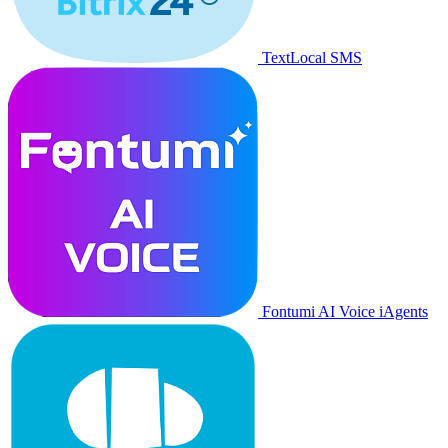
TextLocal SMS
Fontumi AI Voice iAgents