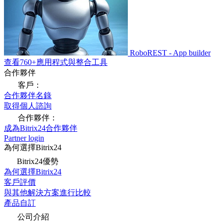
RoboREST - App builder
查看760+應用程式與整合工具
合作夥伴
客戶：
合作夥伴名錄
取得個人諮詢
合作夥伴：
成為Bitrix24合作夥伴
Partner login
為何選擇Bitrix24
Bitrix24優勢
為何選擇Bitrix24
客戶評價
與其他解決方案進行比較
產品自訂
公司介紹