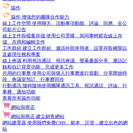
協作
協作
增強您的團隊合作能力
線上工作空間
使用聊天、活動事項動能、評論、回應、全公
司影片公告
線上文件與檔案存儲
使用公司雲碟，與同事輕鬆在線上存
儲、共用和編輯文件
工作群組
建立工作群組、邀請外部使用者、設置存取權限以
及處理任務和專案
線上會議
利用視訊通話、視訊會議、螢幕畫面分享、通話記
錄和自訂背景功能，完成更多工作
共用的行事曆
使用公司與個人行事曆進行規劃、分享開放時
段、會議室預訂、行事曆同步
行動通訊
隨時隨地使用團隊通訊工具、視訊通話、評論、行
事曆、通知功能
查看所有協作功能
網站與商店
網站與商店
建立銷售網站
網站建置器
使用我們免費CMS、範本、託管，建立出色的網
站