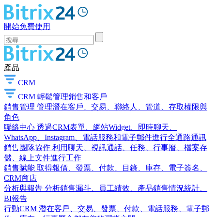
開始免費使用
產品
CRM
CRM
輕鬆管理銷售和客戶
銷售管理
管理潛在客戶、交易、聯絡人、管道、存取權限與
角色
聯絡中心
透過CRM表單、網站Widget、即時聊天、
WhatsApp、Instagram、電話服務和電子郵件進行全通路通訊
銷售團隊協作
利用聊天、視訊通話、任務、行事曆、檔案存
儲、線上文件進行工作
銷售賦能
取得報價、發票、付款、目錄、庫存、電子簽名、
CRM商店
分析與報告
分析銷售漏斗、員工績效、產品銷售情況統計、
BI報告
行動CRM
潛在客戶、交易、發票、付款、電話服務、電子郵