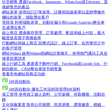
社交銷售
透過Facebook、Instagram、WhatsApp或Telegram，直
接銷售您的產品
網站表單
使用自訂訂單表單、註冊與回函表單以及附帶條件
欄位的表單，擷取潛在客戶
登陸頁
利用擷取表單、自動化漏斗和Google Analytics整合來
生成潛在客戶
線上商店
透過庫存管理、訂單處理、配送和線上付款，最大
幅度提高電子商務效率
行動網站與線上商店
回應式設計、線上訂單、在您掌控之中
的客戶管理
網站Widget
啟用Widget與網站訪客聊天，使用熱門通訊工具並
接受回電請求
線上行銷工具
透過電子郵件行銷、Facebook或Google Ads、行
銷自動化、CRM整合來提升銷售量
查看所有網站與商店功能
HR與自動化
HR與自動化
優化工作流程與管理HR資料
員工管理
使用員工個人資料、公司架構、存取權限、活動目
錄
文化與敬業度
取得公司新聞、民意調查、讚賞徽章、標籤、
個人通知