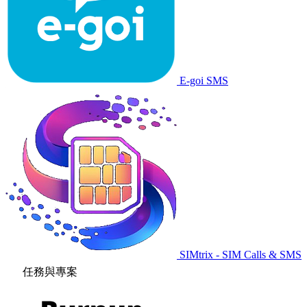
E-goi SMS
SIMtrix - SIM Calls & SMS
任務與專案