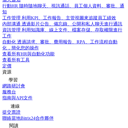
行動HR
隨時隨地聊天、視訊通話、員工個人資料、審批、通
知
工作管理
利用KPI、工作報告、主管視圖來追蹤員工績效
內部溝通
透過影片公告、備忘錄、公開和私人聊天進行通訊
資訊管理
利用知識庫、線上文件、檔案存儲、存取權限進行
工作
自動化
透過請求、審批、費用報告、RPA、工作流程自動
化，簡化您的操作
查看所有HR與自動化功能
查看所有工具
定價
資源
學習
網路研討會
服務台
指南與API文件
連線
提交票證
聯絡當地Bitrix24合作夥伴
閱讀