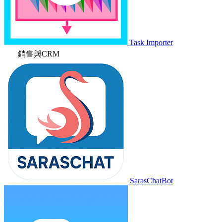
Task Importer
銷售與CRM
SarasChatBot