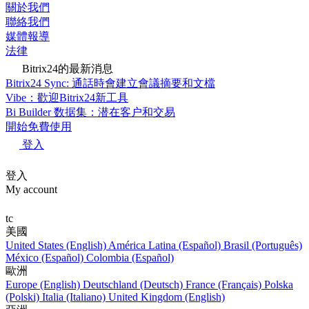
關於我們
聯絡我們
媒體報導
法律
Bitrix24的最新消息
Bitrix24 Sync: 通話時會建立會議摘要和文檔
Vibe：歡迎Bitrix24新工具
Bi Builder 数据集：潜在客户和交易
開始免費使用
登入
登入
My account
tc
美國
United States (English)
América Latina (Español)
Brasil (Português)
México (Español)
Colombia (Español)
歐洲
Europe (English)
Deutschland (Deutsch)
France (Français)
Polska
(Polski)
Italia (Italiano)
United Kingdom (English)