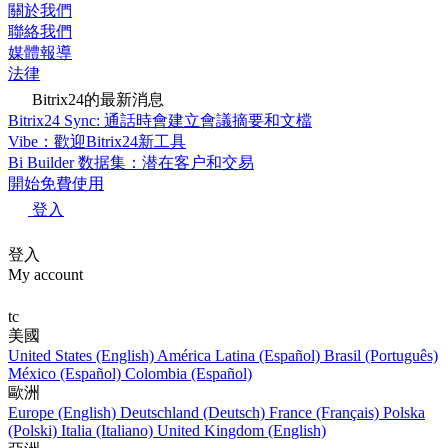
關於我們
聯絡我們
媒體報導
法律
Bitrix24的最新消息
Bitrix24 Sync: 通話時會建立會議摘要和文檔
Vibe：歡迎Bitrix24新工具
Bi Builder 数据集：潜在客户和交易
開始免費使用
登入
登入
My account
tc
美國
United States (English)
América Latina (Español)
Brasil (Português)
México (Español)
Colombia (Español)
歐洲
Europe (English)
Deutschland (Deutsch)
France (Français)
Polska
(Polski)
Italia (Italiano)
United Kingdom (English)