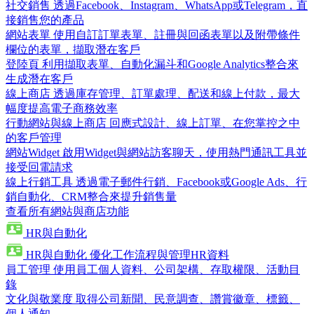
社交銷售
透過Facebook、Instagram、WhatsApp或Telegram，直
接銷售您的產品
網站表單
使用自訂訂單表單、註冊與回函表單以及附帶條件
欄位的表單，擷取潛在客戶
登陸頁
利用擷取表單、自動化漏斗和Google Analytics整合來
生成潛在客戶
線上商店
透過庫存管理、訂單處理、配送和線上付款，最大
幅度提高電子商務效率
行動網站與線上商店
回應式設計、線上訂單、在您掌控之中
的客戶管理
網站Widget
啟用Widget與網站訪客聊天，使用熱門通訊工具並
接受回電請求
線上行銷工具
透過電子郵件行銷、Facebook或Google Ads、行
銷自動化、CRM整合來提升銷售量
查看所有網站與商店功能
HR與自動化
HR與自動化
優化工作流程與管理HR資料
員工管理
使用員工個人資料、公司架構、存取權限、活動目
錄
文化與敬業度
取得公司新聞、民意調查、讚賞徽章、標籤、
個人通知