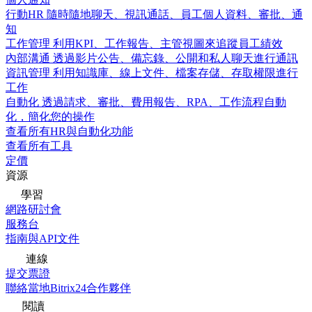
行動HR
隨時隨地聊天、視訊通話、員工個人資料、審批、通
知
工作管理
利用KPI、工作報告、主管視圖來追蹤員工績效
內部溝通
透過影片公告、備忘錄、公開和私人聊天進行通訊
資訊管理
利用知識庫、線上文件、檔案存儲、存取權限進行
工作
自動化
透過請求、審批、費用報告、RPA、工作流程自動
化，簡化您的操作
查看所有HR與自動化功能
查看所有工具
定價
資源
學習
網路研討會
服務台
指南與API文件
連線
提交票證
聯絡當地Bitrix24合作夥伴
閱讀