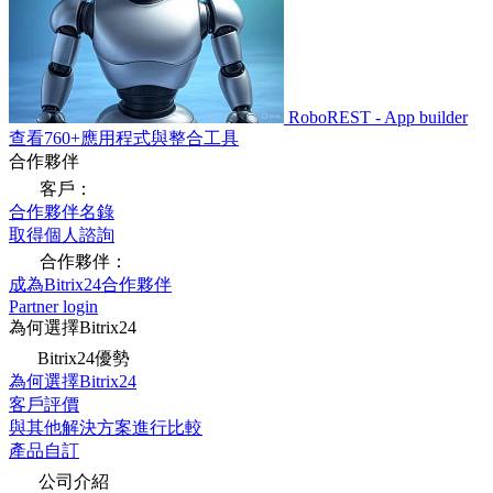
RoboREST - App builder
查看760+應用程式與整合工具
合作夥伴
客戶：
合作夥伴名錄
取得個人諮詢
合作夥伴：
成為Bitrix24合作夥伴
Partner login
為何選擇Bitrix24
Bitrix24優勢
為何選擇Bitrix24
客戶評價
與其他解決方案進行比較
產品自訂
公司介紹