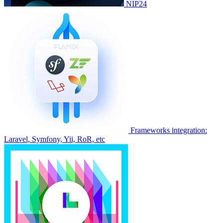
NIP24
Frameworks integration:
Laravel, Symfony, Yii, RoR, etc