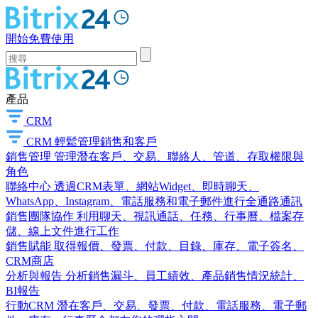
開始免費使用
產品
CRM
CRM
輕鬆管理銷售和客戶
銷售管理
管理潛在客戶、交易、聯絡人、管道、存取權限與
角色
聯絡中心
透過CRM表單、網站Widget、即時聊天、
WhatsApp、Instagram、電話服務和電子郵件進行全通路通訊
銷售團隊協作
利用聊天、視訊通話、任務、行事曆、檔案存
儲、線上文件進行工作
銷售賦能
取得報價、發票、付款、目錄、庫存、電子簽名、
CRM商店
分析與報告
分析銷售漏斗、員工績效、產品銷售情況統計、
BI報告
行動CRM
潛在客戶、交易、發票、付款、電話服務、電子郵