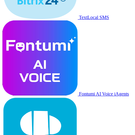
TextLocal SMS
Fontumi AI Voice iAgents