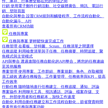
件、庫存、行事曆全都在您的彈指之間
行銷
使用電子郵件行銷活動、社交媒體廣告、簡訊、電話行
銷、登陸頁面
自動化與整合
設置CRM規則和觸發程序、工作流程自動化、
自動化漏斗、API
查看所有CRM功能
任務與專案
任務與專案
更輕鬆快速完成工作
任務管理
在看板、甘特圖、Scrum、任務清單之間選擇
任務追蹤
利用檢查清單與子任務、任務摘要、時間追蹤、聚
焦模式與主管模式
API與整合
透過進階任務自動化的API整合，將您的任務連線
至其他服務
專案管理
使用專案、工作群組、專案規劃、角色、存取權限
員工績效
透過任務報告、工作量管理、任務效率與KPI，提高
工作效率
行動任務
隨時隨地進行任務建立、任務追蹤、通知、評論
專案協作
利用聊天工具、視訊通話、評論、檔案存儲、文
件、外部使用者和任務範本，加快工作速度
自動化
利用自動任務建立和工作流程自動化，節省寶貴時間
查看所有任務與專案功能