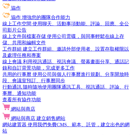
協作
協作
增強您的團隊合作能力
線上工作空間
使用聊天、活動事項動能、評論、回應、全公
司影片公告
線上文件與檔案存儲
使用公司雲碟，與同事輕鬆在線上存
儲、共用和編輯文件
工作群組
建立工作群組、邀請外部使用者、設置存取權限以
及處理任務和專案
線上會議
利用視訊通話、視訊會議、螢幕畫面分享、通話記
錄和自訂背景功能，完成更多工作
共用的行事曆
使用公司與個人行事曆進行規劃、分享開放時
段、會議室預訂、行事曆同步
行動通訊
隨時隨地使用團隊通訊工具、視訊通話、評論、行
事曆、通知功能
查看所有協作功能
網站與商店
網站與商店
建立銷售網站
網站建置器
使用我們免費CMS、範本、託管，建立出色的網
站