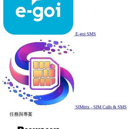
E-goi SMS
SIMtrix - SIM Calls & SMS
任務與專案