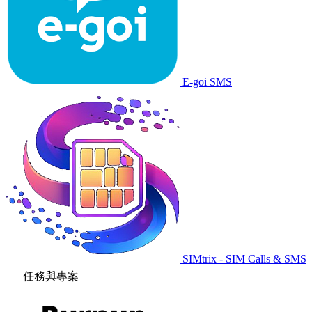
E-goi SMS
SIMtrix - SIM Calls & SMS
任務與專案