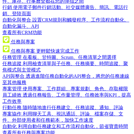
件、庫存、行事曆全都在您的彈指之間
行銷
使用電子郵件行銷活動、社交媒體廣告、簡訊、電話行
銷、登陸頁面
自動化與整合
設置CRM規則和觸發程序、工作流程自動化、
自動化漏斗、API
查看所有CRM功能
任務與專案
任務與專案
更輕鬆快速完成工作
任務管理
在看板、甘特圖、Scrum、任務清單之間選擇
任務追蹤
利用檢查清單與子任務、任務摘要、時間追蹤、聚
焦模式與主管模式
API與整合
透過進階任務自動化的API整合，將您的任務連線
至其他服務
專案管理
使用專案、工作群組、專案規劃、角色、存取權限
員工績效
透過任務報告、工作量管理、任務效率與KPI，提高
工作效率
行動任務
隨時隨地進行任務建立、任務追蹤、通知、評論
專案協作
利用聊天工具、視訊通話、評論、檔案存儲、文
件、外部使用者和任務範本，加快工作速度
自動化
利用自動任務建立和工作流程自動化，節省寶貴時間
查看所有任務與專案功能