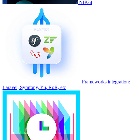
NIP24
Frameworks integration:
Laravel, Symfony, Yii, RoR, etc