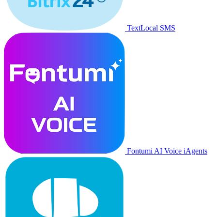
TextLocal SMS
Fontumi AI Voice iAgents