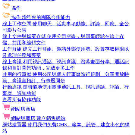
協作
協作
增強您的團隊合作能力
線上工作空間
使用聊天、活動事項動能、評論、回應、全公
司影片公告
線上文件與檔案存儲
使用公司雲碟，與同事輕鬆在線上存
儲、共用和編輯文件
工作群組
建立工作群組、邀請外部使用者、設置存取權限以
及處理任務和專案
線上會議
利用視訊通話、視訊會議、螢幕畫面分享、通話記
錄和自訂背景功能，完成更多工作
共用的行事曆
使用公司與個人行事曆進行規劃、分享開放時
段、會議室預訂、行事曆同步
行動通訊
隨時隨地使用團隊通訊工具、視訊通話、評論、行
事曆、通知功能
查看所有協作功能
網站與商店
網站與商店
建立銷售網站
網站建置器
使用我們免費CMS、範本、託管，建立出色的網
站