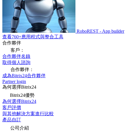
RoboREST - App builder
查看760+應用程式與整合工具
合作夥伴
客戶：
合作夥伴名錄
取得個人諮詢
合作夥伴：
成為Bitrix24合作夥伴
Partner login
為何選擇Bitrix24
Bitrix24優勢
為何選擇Bitrix24
客戶評價
與其他解決方案進行比較
產品自訂
公司介紹