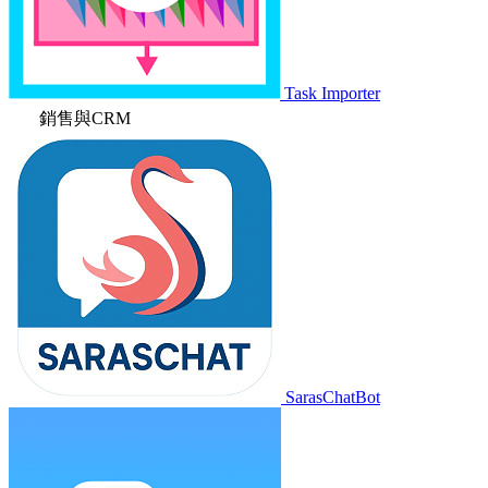
Task Importer
銷售與CRM
SarasChatBot