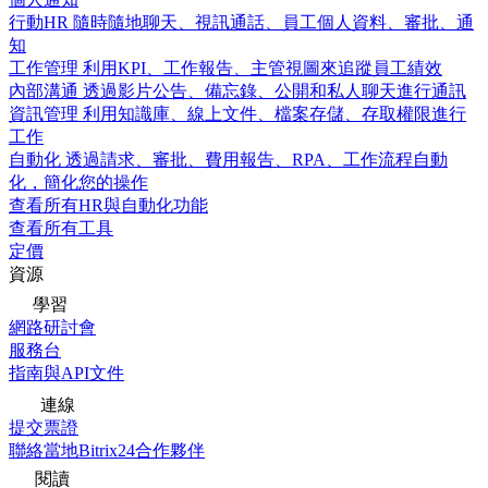
行動HR
隨時隨地聊天、視訊通話、員工個人資料、審批、通
知
工作管理
利用KPI、工作報告、主管視圖來追蹤員工績效
內部溝通
透過影片公告、備忘錄、公開和私人聊天進行通訊
資訊管理
利用知識庫、線上文件、檔案存儲、存取權限進行
工作
自動化
透過請求、審批、費用報告、RPA、工作流程自動
化，簡化您的操作
查看所有HR與自動化功能
查看所有工具
定價
資源
學習
網路研討會
服務台
指南與API文件
連線
提交票證
聯絡當地Bitrix24合作夥伴
閱讀