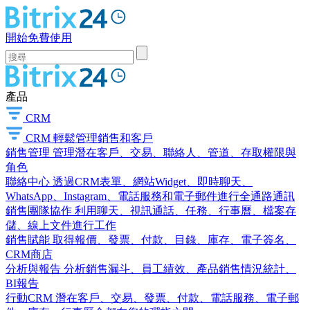
開始免費使用
產品
CRM
CRM
輕鬆管理銷售和客戶
銷售管理
管理潛在客戶、交易、聯絡人、管道、存取權限與
角色
聯絡中心
透過CRM表單、網站Widget、即時聊天、
WhatsApp、Instagram、電話服務和電子郵件進行全通路通訊
銷售團隊協作
利用聊天、視訊通話、任務、行事曆、檔案存
儲、線上文件進行工作
銷售賦能
取得報價、發票、付款、目錄、庫存、電子簽名、
CRM商店
分析與報告
分析銷售漏斗、員工績效、產品銷售情況統計、
BI報告
行動CRM
潛在客戶、交易、發票、付款、電話服務、電子郵