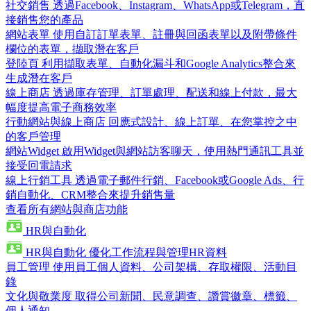
社交銷售
透過Facebook、Instagram、WhatsApp或Telegram，直
接銷售您的產品
網站表單
使用自訂訂單表單、註冊與回函表單以及附帶條件
欄位的表單，擷取潛在客戶
登陸頁
利用擷取表單、自動化漏斗和Google Analytics整合來
生成潛在客戶
線上商店
透過庫存管理、訂單處理、配送和線上付款，最大
幅度提高電子商務效率
行動網站與線上商店
回應式設計、線上訂單、在您掌控之中
的客戶管理
網站Widget
啟用Widget與網站訪客聊天，使用熱門通訊工具並
接受回電請求
線上行銷工具
透過電子郵件行銷、Facebook或Google Ads、行
銷自動化、CRM整合來提升銷售量
查看所有網站與商店功能
HR與自動化
HR與自動化
優化工作流程與管理HR資料
員工管理
使用員工個人資料、公司架構、存取權限、活動目
錄
文化與敬業度
取得公司新聞、民意調查、讚賞徽章、標籤、
個人通知