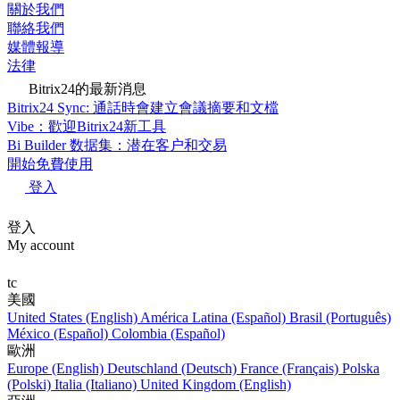
關於我們
聯絡我們
媒體報導
法律
Bitrix24的最新消息
Bitrix24 Sync: 通話時會建立會議摘要和文檔
Vibe：歡迎Bitrix24新工具
Bi Builder 数据集：潜在客户和交易
開始免費使用
登入
登入
My account
tc
美國
United States (English)
América Latina (Español)
Brasil (Português)
México (Español)
Colombia (Español)
歐洲
Europe (English)
Deutschland (Deutsch)
France (Français)
Polska
(Polski)
Italia (Italiano)
United Kingdom (English)