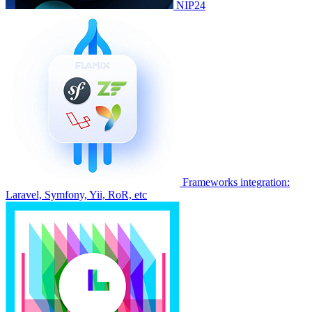
NIP24
Frameworks integration:
Laravel, Symfony, Yii, RoR, etc