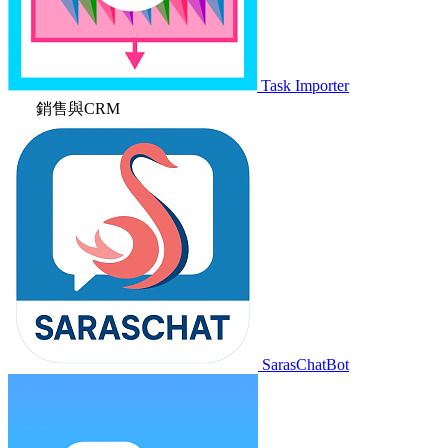
Task Importer
銷售與CRM
SarasChatBot