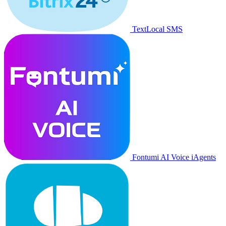
TextLocal SMS
Fontumi AI Voice iAgents