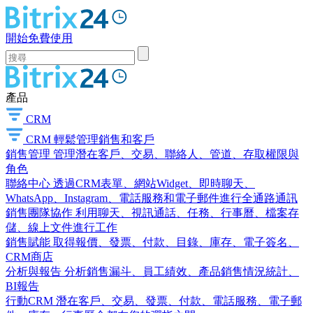
開始免費使用
產品
CRM
CRM
輕鬆管理銷售和客戶
銷售管理
管理潛在客戶、交易、聯絡人、管道、存取權限與
角色
聯絡中心
透過CRM表單、網站Widget、即時聊天、
WhatsApp、Instagram、電話服務和電子郵件進行全通路通訊
銷售團隊協作
利用聊天、視訊通話、任務、行事曆、檔案存
儲、線上文件進行工作
銷售賦能
取得報價、發票、付款、目錄、庫存、電子簽名、
CRM商店
分析與報告
分析銷售漏斗、員工績效、產品銷售情況統計、
BI報告
行動CRM
潛在客戶、交易、發票、付款、電話服務、電子郵