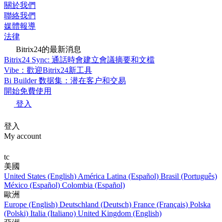
關於我們
聯絡我們
媒體報導
法律
Bitrix24的最新消息
Bitrix24 Sync: 通話時會建立會議摘要和文檔
Vibe：歡迎Bitrix24新工具
Bi Builder 数据集：潜在客户和交易
開始免費使用
登入
登入
My account
tc
美國
United States (English)
América Latina (Español)
Brasil (Português)
México (Español)
Colombia (Español)
歐洲
Europe (English)
Deutschland (Deutsch)
France (Français)
Polska
(Polski)
Italia (Italiano)
United Kingdom (English)