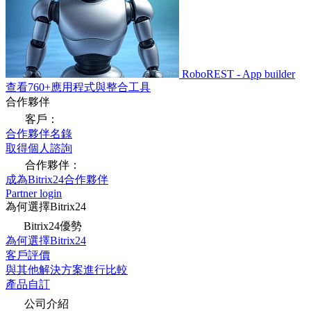
RoboREST - App builder
查看760+應用程式與整合工具
合作夥伴
客戶：
合作夥伴名錄
取得個人諮詢
合作夥伴：
成為Bitrix24合作夥伴
Partner login
為何選擇Bitrix24
Bitrix24優勢
為何選擇Bitrix24
客戶評價
與其他解決方案進行比較
產品自訂
公司介紹