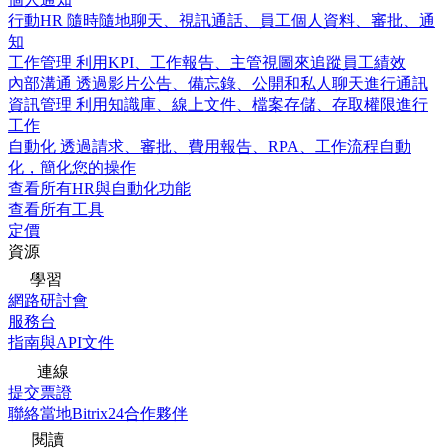
行動HR
隨時隨地聊天、視訊通話、員工個人資料、審批、通
知
工作管理
利用KPI、工作報告、主管視圖來追蹤員工績效
內部溝通
透過影片公告、備忘錄、公開和私人聊天進行通訊
資訊管理
利用知識庫、線上文件、檔案存儲、存取權限進行
工作
自動化
透過請求、審批、費用報告、RPA、工作流程自動
化，簡化您的操作
查看所有HR與自動化功能
查看所有工具
定價
資源
學習
網路研討會
服務台
指南與API文件
連線
提交票證
聯絡當地Bitrix24合作夥伴
閱讀