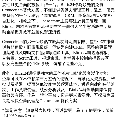
展性且更全面的數位工作平台。Bitrix24作為領先的免費
Connecteam替代方案，不僅提供勞動力管理工具，還是一個完
整整合的平台，結合了專案管理、CRM、團隊協作以及業務
自動化。相較之下，Connecteam主要專注於員工管理，而
Bitrix24則將所有業務流程集中於一個強大的生態系統中，幫
助企業提升效率並優化營運流程。
Connecteam的另一個缺點在於其功能範圍有限。儘管它在排班
與時間追蹤方面表現良好，但缺乏內建CRM、完整的專案管
理架構以及即時文件協作等進階工具。Bitrix24則透過看板、
甘特圖、Scrum工具、視訊會議、具備版本控制的檔案共享，
以及完整整合的CRM系統，彌補了這些不足。
此外，Bitrix24還提供強大的工作流程自動化與客製化功能。
企業可以在不依賴第三方整合的情況下，自動化人資流程、審
批以及溝通，從而降低複雜性與營運成本。透過內建的時間追
蹤、工作負載管理、績效分析以及，Bitrix24能幫助團隊保持
高效與有序。作為一體化平台，它是尋求靈活性、可擴展性及
長期成長企業的理想Connecteam替代方案。
* 請您注意，訊息發表以後，可以變更。為了了解更多，請前
往我們的價格頁面。