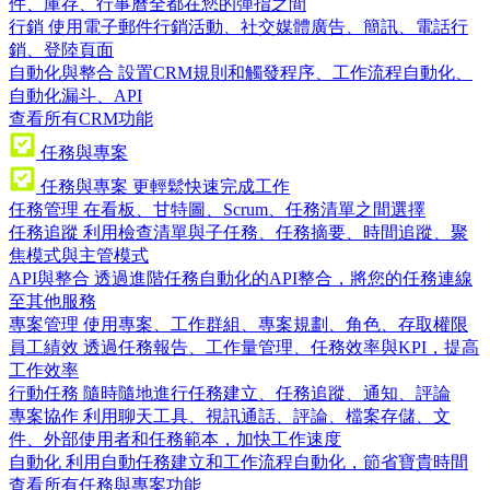
件、庫存、行事曆全都在您的彈指之間
行銷
使用電子郵件行銷活動、社交媒體廣告、簡訊、電話行
銷、登陸頁面
自動化與整合
設置CRM規則和觸發程序、工作流程自動化、
自動化漏斗、API
查看所有CRM功能
任務與專案
任務與專案
更輕鬆快速完成工作
任務管理
在看板、甘特圖、Scrum、任務清單之間選擇
任務追蹤
利用檢查清單與子任務、任務摘要、時間追蹤、聚
焦模式與主管模式
API與整合
透過進階任務自動化的API整合，將您的任務連線
至其他服務
專案管理
使用專案、工作群組、專案規劃、角色、存取權限
員工績效
透過任務報告、工作量管理、任務效率與KPI，提高
工作效率
行動任務
隨時隨地進行任務建立、任務追蹤、通知、評論
專案協作
利用聊天工具、視訊通話、評論、檔案存儲、文
件、外部使用者和任務範本，加快工作速度
自動化
利用自動任務建立和工作流程自動化，節省寶貴時間
查看所有任務與專案功能