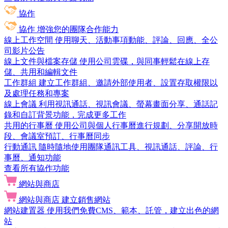
協作
協作
增強您的團隊合作能力
線上工作空間
使用聊天、活動事項動能、評論、回應、全公
司影片公告
線上文件與檔案存儲
使用公司雲碟，與同事輕鬆在線上存
儲、共用和編輯文件
工作群組
建立工作群組、邀請外部使用者、設置存取權限以
及處理任務和專案
線上會議
利用視訊通話、視訊會議、螢幕畫面分享、通話記
錄和自訂背景功能，完成更多工作
共用的行事曆
使用公司與個人行事曆進行規劃、分享開放時
段、會議室預訂、行事曆同步
行動通訊
隨時隨地使用團隊通訊工具、視訊通話、評論、行
事曆、通知功能
查看所有協作功能
網站與商店
網站與商店
建立銷售網站
網站建置器
使用我們免費CMS、範本、託管，建立出色的網
站