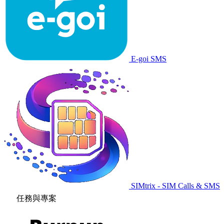
E-goi SMS
SIMtrix - SIM Calls & SMS
任務與專案