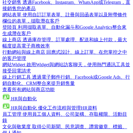
社交銷售
透過Facebook、Instagram、WhatsApp或Telegram，直
接銷售您的產品
網站表單
使用自訂訂單表單、註冊與回函表單以及附帶條件
欄位的表單，擷取潛在客戶
登陸頁
利用擷取表單、自動化漏斗和Google Analytics整合來
生成潛在客戶
線上商店
透過庫存管理、訂單處理、配送和線上付款，最大
幅度提高電子商務效率
行動網站與線上商店
回應式設計、線上訂單、在您掌控之中
的客戶管理
網站Widget
啟用Widget與網站訪客聊天，使用熱門通訊工具並
接受回電請求
線上行銷工具
透過電子郵件行銷、Facebook或Google Ads、行
銷自動化、CRM整合來提升銷售量
查看所有網站與商店功能
HR與自動化
HR與自動化
優化工作流程與管理HR資料
員工管理
使用員工個人資料、公司架構、存取權限、活動目
錄
文化與敬業度
取得公司新聞、民意調查、讚賞徽章、標籤、
個人通知