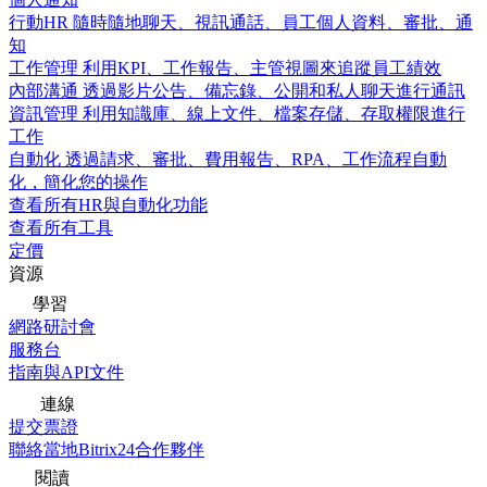
行動HR
隨時隨地聊天、視訊通話、員工個人資料、審批、通
知
工作管理
利用KPI、工作報告、主管視圖來追蹤員工績效
內部溝通
透過影片公告、備忘錄、公開和私人聊天進行通訊
資訊管理
利用知識庫、線上文件、檔案存儲、存取權限進行
工作
自動化
透過請求、審批、費用報告、RPA、工作流程自動
化，簡化您的操作
查看所有HR與自動化功能
查看所有工具
定價
資源
學習
網路研討會
服務台
指南與API文件
連線
提交票證
聯絡當地Bitrix24合作夥伴
閱讀