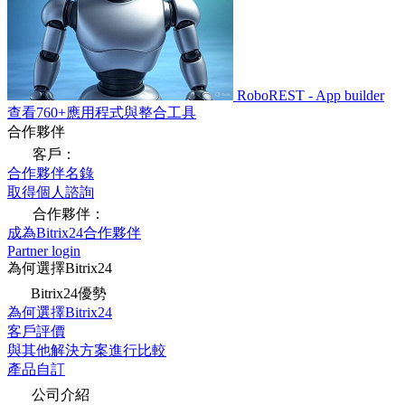
RoboREST - App builder
查看760+應用程式與整合工具
合作夥伴
客戶：
合作夥伴名錄
取得個人諮詢
合作夥伴：
成為Bitrix24合作夥伴
Partner login
為何選擇Bitrix24
Bitrix24優勢
為何選擇Bitrix24
客戶評價
與其他解決方案進行比較
產品自訂
公司介紹