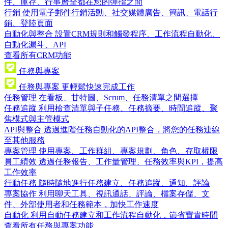
件、庫存、行事曆全都在您的彈指之間
行銷
使用電子郵件行銷活動、社交媒體廣告、簡訊、電話行
銷、登陸頁面
自動化與整合
設置CRM規則和觸發程序、工作流程自動化、
自動化漏斗、API
查看所有CRM功能
任務與專案
任務與專案
更輕鬆快速完成工作
任務管理
在看板、甘特圖、Scrum、任務清單之間選擇
任務追蹤
利用檢查清單與子任務、任務摘要、時間追蹤、聚
焦模式與主管模式
API與整合
透過進階任務自動化的API整合，將您的任務連線
至其他服務
專案管理
使用專案、工作群組、專案規劃、角色、存取權限
員工績效
透過任務報告、工作量管理、任務效率與KPI，提高
工作效率
行動任務
隨時隨地進行任務建立、任務追蹤、通知、評論
專案協作
利用聊天工具、視訊通話、評論、檔案存儲、文
件、外部使用者和任務範本，加快工作速度
自動化
利用自動任務建立和工作流程自動化，節省寶貴時間
查看所有任務與專案功能