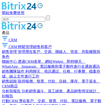
開始免費使用
產品
CRM
CRM
輕鬆管理銷售和客戶
銷售管理
管理潛在客戶、交易、聯絡人、管道、存取權限與
角色
聯絡中心
透過CRM表單、網站Widget、即時聊天、
WhatsApp、Instagram、電話服務和電子郵件進行全通路通訊
銷售團隊協作
利用聊天、視訊通話、任務、行事曆、檔案存
儲、線上文件進行工作
銷售賦能
取得報價、發票、付款、目錄、庫存、電子簽名、
CRM商店
分析與報告
分析銷售漏斗、員工績效、產品銷售情況統計、
BI報告
行動CRM
潛在客戶、交易、發票、付款、電話服務、電子郵