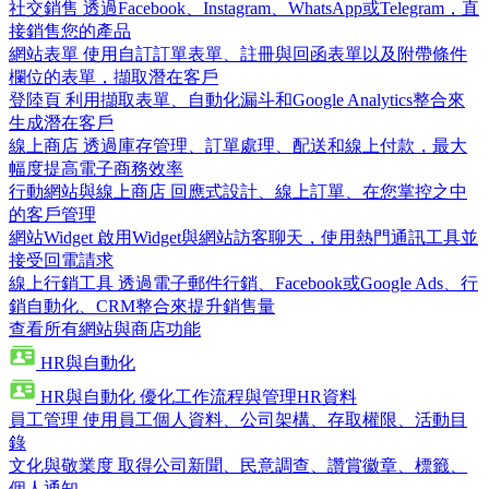
社交銷售
透過Facebook、Instagram、WhatsApp或Telegram，直
接銷售您的產品
網站表單
使用自訂訂單表單、註冊與回函表單以及附帶條件
欄位的表單，擷取潛在客戶
登陸頁
利用擷取表單、自動化漏斗和Google Analytics整合來
生成潛在客戶
線上商店
透過庫存管理、訂單處理、配送和線上付款，最大
幅度提高電子商務效率
行動網站與線上商店
回應式設計、線上訂單、在您掌控之中
的客戶管理
網站Widget
啟用Widget與網站訪客聊天，使用熱門通訊工具並
接受回電請求
線上行銷工具
透過電子郵件行銷、Facebook或Google Ads、行
銷自動化、CRM整合來提升銷售量
查看所有網站與商店功能
HR與自動化
HR與自動化
優化工作流程與管理HR資料
員工管理
使用員工個人資料、公司架構、存取權限、活動目
錄
文化與敬業度
取得公司新聞、民意調查、讚賞徽章、標籤、
個人通知