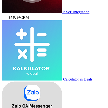
KSeF Integration
銷售與CRM
Calculator in Deals