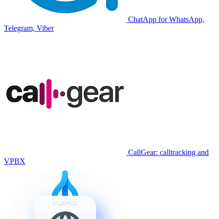
ChatApp for WhatsApp,
Telegram, Viber
CallGear: calltracking and
VPBX