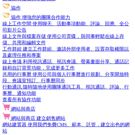
協作
協作
增強您的團隊合作能力
線上工作空間
使用聊天、活動事項動能、評論、回應、全公
司影片公告
線上文件與檔案存儲
使用公司雲碟，與同事輕鬆在線上存
儲、共用和編輯文件
工作群組
建立工作群組、邀請外部使用者、設置存取權限以
及處理任務和專案
線上會議
利用視訊通話、視訊會議、螢幕畫面分享、通話記
錄和自訂背景功能，完成更多工作
共用的行事曆
使用公司與個人行事曆進行規劃、分享開放時
段、會議室預訂、行事曆同步
行動通訊
隨時隨地使用團隊通訊工具、視訊通話、評論、行
事曆、通知功能
查看所有協作功能
網站與商店
網站與商店
建立銷售網站
網站建置器
使用我們免費CMS、範本、託管，建立出色的網
站