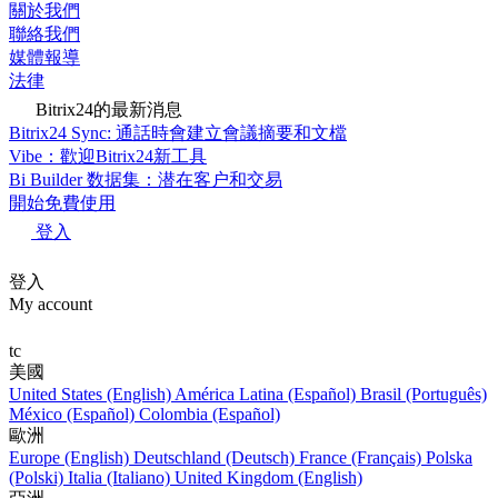
關於我們
聯絡我們
媒體報導
法律
Bitrix24的最新消息
Bitrix24 Sync: 通話時會建立會議摘要和文檔
Vibe：歡迎Bitrix24新工具
Bi Builder 数据集：潜在客户和交易
開始免費使用
登入
登入
My account
tc
美國
United States (English)
América Latina (Español)
Brasil (Português)
México (Español)
Colombia (Español)
歐洲
Europe (English)
Deutschland (Deutsch)
France (Français)
Polska
(Polski)
Italia (Italiano)
United Kingdom (English)