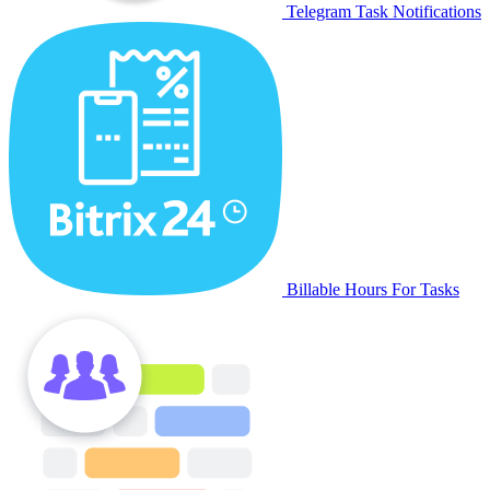
Telegram Task Notifications
Billable Hours For Tasks