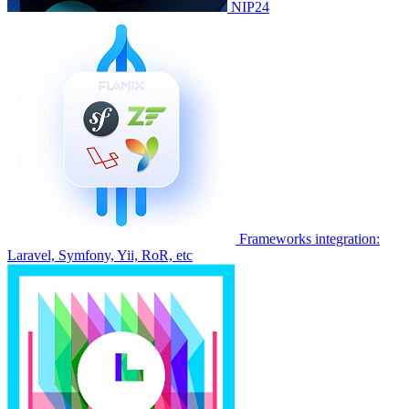
NIP24
Frameworks integration:
Laravel, Symfony, Yii, RoR, etc