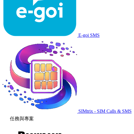
E-goi SMS
SIMtrix - SIM Calls & SMS
任務與專案