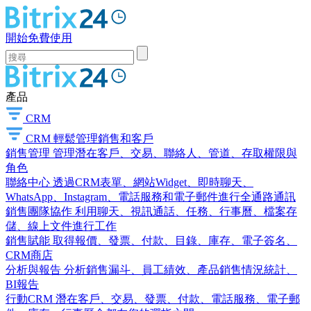
開始免費使用
產品
CRM
CRM
輕鬆管理銷售和客戶
銷售管理
管理潛在客戶、交易、聯絡人、管道、存取權限與
角色
聯絡中心
透過CRM表單、網站Widget、即時聊天、
WhatsApp、Instagram、電話服務和電子郵件進行全通路通訊
銷售團隊協作
利用聊天、視訊通話、任務、行事曆、檔案存
儲、線上文件進行工作
銷售賦能
取得報價、發票、付款、目錄、庫存、電子簽名、
CRM商店
分析與報告
分析銷售漏斗、員工績效、產品銷售情況統計、
BI報告
行動CRM
潛在客戶、交易、發票、付款、電話服務、電子郵