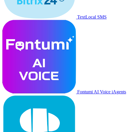
TextLocal SMS
Fontumi AI Voice iAgents