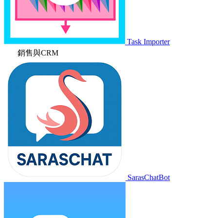
Task Importer
銷售與CRM
SarasChatBot