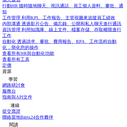
行動HR
隨時隨地聊天、視訊通話、員工個人資料、審批、通
知
工作管理
利用KPI、工作報告、主管視圖來追蹤員工績效
內部溝通
透過影片公告、備忘錄、公開和私人聊天進行通訊
資訊管理
利用知識庫、線上文件、檔案存儲、存取權限進行
工作
自動化
透過請求、審批、費用報告、RPA、工作流程自動
化，簡化您的操作
查看所有HR與自動化功能
查看所有工具
定價
資源
學習
網路研討會
服務台
指南與API文件
連線
提交票證
聯絡當地Bitrix24合作夥伴
閱讀