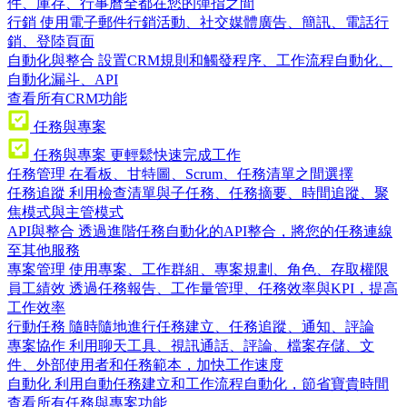
件、庫存、行事曆全都在您的彈指之間
行銷
使用電子郵件行銷活動、社交媒體廣告、簡訊、電話行
銷、登陸頁面
自動化與整合
設置CRM規則和觸發程序、工作流程自動化、
自動化漏斗、API
查看所有CRM功能
任務與專案
任務與專案
更輕鬆快速完成工作
任務管理
在看板、甘特圖、Scrum、任務清單之間選擇
任務追蹤
利用檢查清單與子任務、任務摘要、時間追蹤、聚
焦模式與主管模式
API與整合
透過進階任務自動化的API整合，將您的任務連線
至其他服務
專案管理
使用專案、工作群組、專案規劃、角色、存取權限
員工績效
透過任務報告、工作量管理、任務效率與KPI，提高
工作效率
行動任務
隨時隨地進行任務建立、任務追蹤、通知、評論
專案協作
利用聊天工具、視訊通話、評論、檔案存儲、文
件、外部使用者和任務範本，加快工作速度
自動化
利用自動任務建立和工作流程自動化，節省寶貴時間
查看所有任務與專案功能