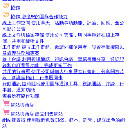
協作
協作
增強您的團隊合作能力
線上工作空間
使用聊天、活動事項動能、評論、回應、全公
司影片公告
線上文件與檔案存儲
使用公司雲碟，與同事輕鬆在線上存
儲、共用和編輯文件
工作群組
建立工作群組、邀請外部使用者、設置存取權限以
及處理任務和專案
線上會議
利用視訊通話、視訊會議、螢幕畫面分享、通話記
錄和自訂背景功能，完成更多工作
共用的行事曆
使用公司與個人行事曆進行規劃、分享開放時
段、會議室預訂、行事曆同步
行動通訊
隨時隨地使用團隊通訊工具、視訊通話、評論、行
事曆、通知功能
查看所有協作功能
網站與商店
網站與商店
建立銷售網站
網站建置器
使用我們免費CMS、範本、託管，建立出色的網
站