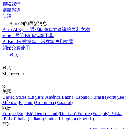
聯絡我們
媒體報導
法律
Bitrix24的最新消息
Bitrix24 Sync: 通話時會建立會議摘要和文檔
Vibe：歡迎Bitrix24新工具
Bi Builder 数据集：潜在客户和交易
開始免費使用
登入
登入
My account
tc
美國
United States (English)
América Latina (Español)
Brasil (Português)
México (Español)
Colombia (Español)
歐洲
Europe (English)
Deutschland (Deutsch)
France (Français)
Polska
(Polski)
Italia (Italiano)
United Kingdom (English)
亞洲