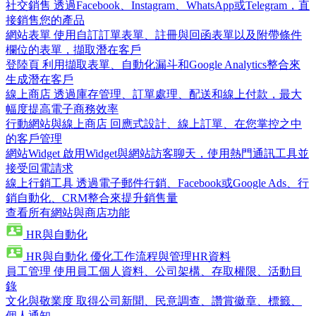
社交銷售
透過Facebook、Instagram、WhatsApp或Telegram，直
接銷售您的產品
網站表單
使用自訂訂單表單、註冊與回函表單以及附帶條件
欄位的表單，擷取潛在客戶
登陸頁
利用擷取表單、自動化漏斗和Google Analytics整合來
生成潛在客戶
線上商店
透過庫存管理、訂單處理、配送和線上付款，最大
幅度提高電子商務效率
行動網站與線上商店
回應式設計、線上訂單、在您掌控之中
的客戶管理
網站Widget
啟用Widget與網站訪客聊天，使用熱門通訊工具並
接受回電請求
線上行銷工具
透過電子郵件行銷、Facebook或Google Ads、行
銷自動化、CRM整合來提升銷售量
查看所有網站與商店功能
HR與自動化
HR與自動化
優化工作流程與管理HR資料
員工管理
使用員工個人資料、公司架構、存取權限、活動目
錄
文化與敬業度
取得公司新聞、民意調查、讚賞徽章、標籤、
個人通知