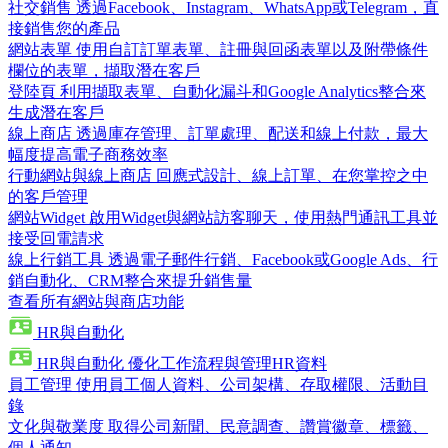
社交銷售
透過Facebook、Instagram、WhatsApp或Telegram，直
接銷售您的產品
網站表單
使用自訂訂單表單、註冊與回函表單以及附帶條件
欄位的表單，擷取潛在客戶
登陸頁
利用擷取表單、自動化漏斗和Google Analytics整合來
生成潛在客戶
線上商店
透過庫存管理、訂單處理、配送和線上付款，最大
幅度提高電子商務效率
行動網站與線上商店
回應式設計、線上訂單、在您掌控之中
的客戶管理
網站Widget
啟用Widget與網站訪客聊天，使用熱門通訊工具並
接受回電請求
線上行銷工具
透過電子郵件行銷、Facebook或Google Ads、行
銷自動化、CRM整合來提升銷售量
查看所有網站與商店功能
HR與自動化
HR與自動化
優化工作流程與管理HR資料
員工管理
使用員工個人資料、公司架構、存取權限、活動目
錄
文化與敬業度
取得公司新聞、民意調查、讚賞徽章、標籤、
個人通知