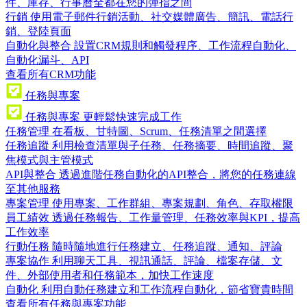
件、庫存、行事曆全都在您的彈指之間
行銷
使用電子郵件行銷活動、社交媒體廣告、簡訊、電話行
銷、登陸頁面
自動化與整合
設置CRM規則和觸發程序、工作流程自動化、
自動化漏斗、API
查看所有CRM功能
任務與專案
任務與專案
更輕鬆快速完成工作
任務管理
在看板、甘特圖、Scrum、任務清單之間選擇
任務追蹤
利用檢查清單與子任務、任務摘要、時間追蹤、聚
焦模式與主管模式
API與整合
透過進階任務自動化的API整合，將您的任務連線
至其他服務
專案管理
使用專案、工作群組、專案規劃、角色、存取權限
員工績效
透過任務報告、工作量管理、任務效率與KPI，提高
工作效率
行動任務
隨時隨地進行任務建立、任務追蹤、通知、評論
專案協作
利用聊天工具、視訊通話、評論、檔案存儲、文
件、外部使用者和任務範本，加快工作速度
自動化
利用自動任務建立和工作流程自動化，節省寶貴時間
查看所有任務與專案功能