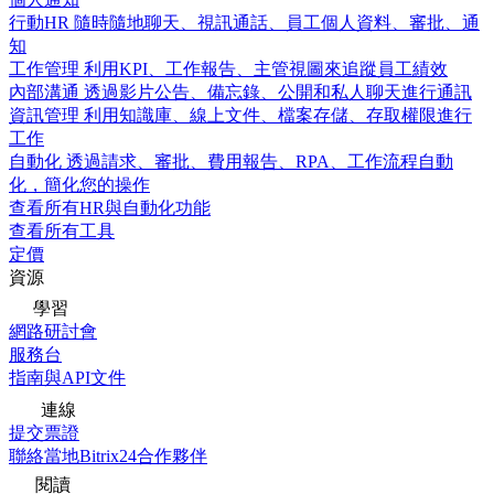
行動HR
隨時隨地聊天、視訊通話、員工個人資料、審批、通
知
工作管理
利用KPI、工作報告、主管視圖來追蹤員工績效
內部溝通
透過影片公告、備忘錄、公開和私人聊天進行通訊
資訊管理
利用知識庫、線上文件、檔案存儲、存取權限進行
工作
自動化
透過請求、審批、費用報告、RPA、工作流程自動
化，簡化您的操作
查看所有HR與自動化功能
查看所有工具
定價
資源
學習
網路研討會
服務台
指南與API文件
連線
提交票證
聯絡當地Bitrix24合作夥伴
閱讀