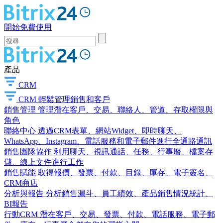
開始免費使用
產品
CRM
CRM
輕鬆管理銷售和客戶
銷售管理
管理潛在客戶、交易、聯絡人、管道、存取權限與
角色
聯絡中心
透過CRM表單、網站Widget、即時聊天、
WhatsApp、Instagram、電話服務和電子郵件進行全通路通訊
銷售團隊協作
利用聊天、視訊通話、任務、行事曆、檔案存
儲、線上文件進行工作
銷售賦能
取得報價、發票、付款、目錄、庫存、電子簽名、
CRM商店
分析與報告
分析銷售漏斗、員工績效、產品銷售情況統計、
BI報告
行動CRM
潛在客戶、交易、發票、付款、電話服務、電子郵