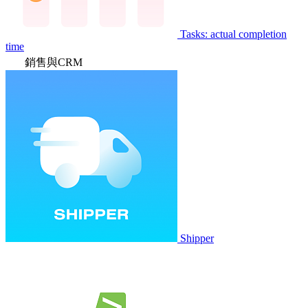
Tasks: actual completion
time
銷售與CRM
Shipper