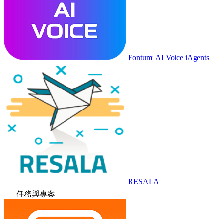
Fontumi AI Voice iAgents
RESALA
任務與專案