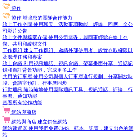
協作
協作
增強您的團隊合作能力
線上工作空間
使用聊天、活動事項動能、評論、回應、全公
司影片公告
線上文件與檔案存儲
使用公司雲碟，與同事輕鬆在線上存
儲、共用和編輯文件
工作群組
建立工作群組、邀請外部使用者、設置存取權限以
及處理任務和專案
線上會議
利用視訊通話、視訊會議、螢幕畫面分享、通話記
錄和自訂背景功能，完成更多工作
共用的行事曆
使用公司與個人行事曆進行規劃、分享開放時
段、會議室預訂、行事曆同步
行動通訊
隨時隨地使用團隊通訊工具、視訊通話、評論、行
事曆、通知功能
查看所有協作功能
網站與商店
網站與商店
建立銷售網站
網站建置器
使用我們免費CMS、範本、託管，建立出色的網
站