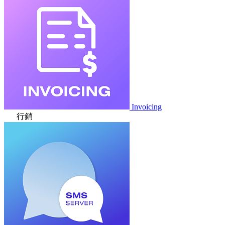
Invoicing
行銷