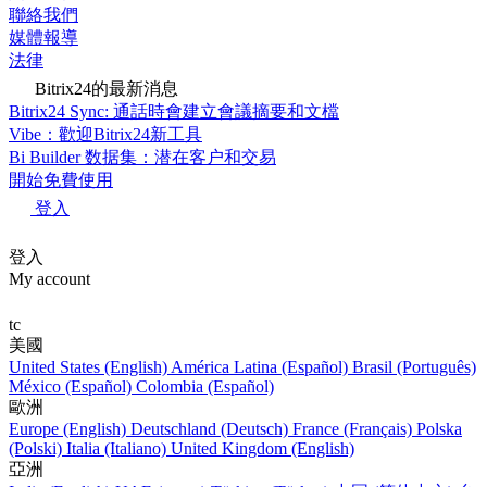
聯絡我們
媒體報導
法律
Bitrix24的最新消息
Bitrix24 Sync: 通話時會建立會議摘要和文檔
Vibe：歡迎Bitrix24新工具
Bi Builder 数据集：潜在客户和交易
開始免費使用
登入
登入
My account
tc
美國
United States (English)
América Latina (Español)
Brasil (Português)
México (Español)
Colombia (Español)
歐洲
Europe (English)
Deutschland (Deutsch)
France (Français)
Polska
(Polski)
Italia (Italiano)
United Kingdom (English)
亞洲