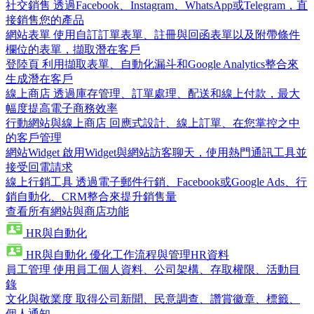
社交銷售
透過Facebook、Instagram、WhatsApp或Telegram，直
接銷售您的產品
網站表單
使用自訂訂單表單、註冊與回函表單以及附帶條件
欄位的表單，擷取潛在客戶
登陸頁
利用擷取表單、自動化漏斗和Google Analytics整合來
生成潛在客戶
線上商店
透過庫存管理、訂單處理、配送和線上付款，最大
幅度提高電子商務效率
行動網站與線上商店
回應式設計、線上訂單、在您掌控之中
的客戶管理
網站Widget
啟用Widget與網站訪客聊天，使用熱門通訊工具並
接受回電請求
線上行銷工具
透過電子郵件行銷、Facebook或Google Ads、行
銷自動化、CRM整合來提升銷售量
查看所有網站與商店功能
HR與自動化
HR與自動化
優化工作流程與管理HR資料
員工管理
使用員工個人資料、公司架構、存取權限、活動目
錄
文化與敬業度
取得公司新聞、民意調查、讚賞徽章、標籤、
個人通知