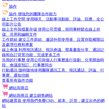
協作
協作
增強您的團隊合作能力
線上工作空間
使用聊天、活動事項動能、評論、回應、全公
司影片公告
線上文件與檔案存儲
使用公司雲碟，與同事輕鬆在線上存
儲、共用和編輯文件
工作群組
建立工作群組、邀請外部使用者、設置存取權限以
及處理任務和專案
線上會議
利用視訊通話、視訊會議、螢幕畫面分享、通話記
錄和自訂背景功能，完成更多工作
共用的行事曆
使用公司與個人行事曆進行規劃、分享開放時
段、會議室預訂、行事曆同步
行動通訊
隨時隨地使用團隊通訊工具、視訊通話、評論、行
事曆、通知功能
查看所有協作功能
網站與商店
網站與商店
建立銷售網站
網站建置器
使用我們免費CMS、範本、託管，建立出色的網
站