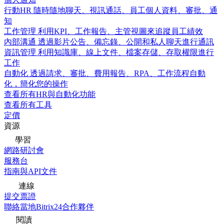
行動HR
隨時隨地聊天、視訊通話、員工個人資料、審批、通
知
工作管理
利用KPI、工作報告、主管視圖來追蹤員工績效
內部溝通
透過影片公告、備忘錄、公開和私人聊天進行通訊
資訊管理
利用知識庫、線上文件、檔案存儲、存取權限進行
工作
自動化
透過請求、審批、費用報告、RPA、工作流程自動
化，簡化您的操作
查看所有HR與自動化功能
查看所有工具
定價
資源
學習
網路研討會
服務台
指南與API文件
連線
提交票證
聯絡當地Bitrix24合作夥伴
閱讀