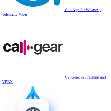
ChatApp for WhatsApp,
Telegram, Viber
CallGear: calltracking and
VPBX