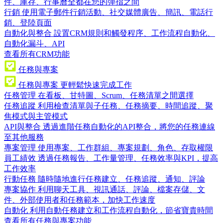
件、庫存、行事曆全都在您的彈指之間
行銷
使用電子郵件行銷活動、社交媒體廣告、簡訊、電話行
銷、登陸頁面
自動化與整合
設置CRM規則和觸發程序、工作流程自動化、
自動化漏斗、API
查看所有CRM功能
任務與專案
任務與專案
更輕鬆快速完成工作
任務管理
在看板、甘特圖、Scrum、任務清單之間選擇
任務追蹤
利用檢查清單與子任務、任務摘要、時間追蹤、聚
焦模式與主管模式
API與整合
透過進階任務自動化的API整合，將您的任務連線
至其他服務
專案管理
使用專案、工作群組、專案規劃、角色、存取權限
員工績效
透過任務報告、工作量管理、任務效率與KPI，提高
工作效率
行動任務
隨時隨地進行任務建立、任務追蹤、通知、評論
專案協作
利用聊天工具、視訊通話、評論、檔案存儲、文
件、外部使用者和任務範本，加快工作速度
自動化
利用自動任務建立和工作流程自動化，節省寶貴時間
查看所有任務與專案功能