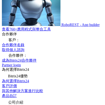
RoboREST - App builder
查看760+應用程式與整合工具
合作夥伴
客戶：
合作夥伴名錄
取得個人諮詢
合作夥伴：
成為Bitrix24合作夥伴
Partner login
為何選擇Bitrix24
Bitrix24優勢
為何選擇Bitrix24
客戶評價
與其他解決方案進行比較
產品自訂
公司介紹