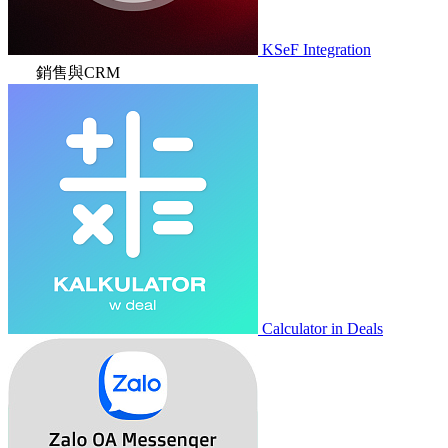
KSeF Integration
銷售與CRM
Calculator in Deals