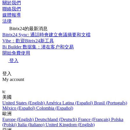
關於我們
聯絡我們
媒體報導
法律
Bitrix24的最新消息
Bitrix24 Sync: 通話時會建立會議摘要和文檔
Vibe：歡迎Bitrix24新工具
Bi Builder 数据集：潜在客户和交易
開始免費使用
登入
登入
My account
tc
美國
United States (English)
América Latina (Español)
Brasil (Português)
México (Español)
Colombia (Español)
歐洲
Europe (English)
Deutschland (Deutsch)
France (Français)
Polska
(Polski)
Italia (Italiano)
United Kingdom (English)