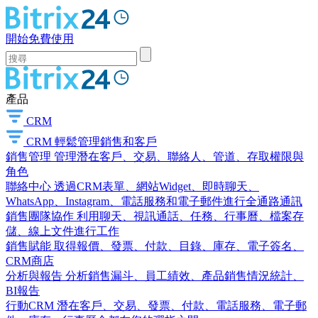
開始免費使用
產品
CRM
CRM
輕鬆管理銷售和客戶
銷售管理
管理潛在客戶、交易、聯絡人、管道、存取權限與
角色
聯絡中心
透過CRM表單、網站Widget、即時聊天、
WhatsApp、Instagram、電話服務和電子郵件進行全通路通訊
銷售團隊協作
利用聊天、視訊通話、任務、行事曆、檔案存
儲、線上文件進行工作
銷售賦能
取得報價、發票、付款、目錄、庫存、電子簽名、
CRM商店
分析與報告
分析銷售漏斗、員工績效、產品銷售情況統計、
BI報告
行動CRM
潛在客戶、交易、發票、付款、電話服務、電子郵