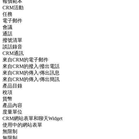
報價範本
CRM活動
任務
電子郵件
會議
通話
撥號清單
談話錄音
CRM通訊
來自CRM的電子郵件
來自CRM的撥入/撥出電話
來自CRM的傳入/傳出訊息
來自CRM的傳入/傳出簡訊
產品目錄
稅項
貨幣
產品內容
度量單位
CRM網站表單和聊天Widget
使用中的網站表單
無限制
無限制