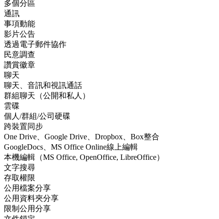
多個分區
通訊
事項動能
影片公告
透過電子郵件協作
民意調查
讚賞徽章
聊天
聊天、音訊和視訊通話
群組聊天（公開和私人）
雲碟
個人/群組/公司硬碟
跨裝置同步
One Drive、Google Drive、Dropbox、Box整合
GoogleDocs、MS Office Online線上編輯
本機編輯（MS Office, OpenOffice, LibreOffice）
文字搜尋
存取權限
公用檔案分享
公用資料夾分享
限制公用分享
文件鎖定