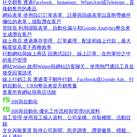
社交銷售
透過Facebook、Instagram、WhatsApp或Telegram，直
接銷售您的產品
網站表單
使用自訂訂單表單、註冊與回函表單以及附帶條件
欄位的表單，擷取潛在客戶
登陸頁
利用擷取表單、自動化漏斗和Google Analytics整合來
生成潛在客戶
線上商店
透過庫存管理、訂單處理、配送和線上付款，最大
幅度提高電子商務效率
行動網站與線上商店
回應式設計、線上訂單、在您掌控之中
的客戶管理
網站Widget
啟用Widget與網站訪客聊天，使用熱門通訊工具並
接受回電請求
線上行銷工具
透過電子郵件行銷、Facebook或Google Ads、行
銷自動化、CRM整合來提升銷售量
查看所有網站與商店功能
HR與自動化
HR與自動化
優化工作流程與管理HR資料
員工管理
使用員工個人資料、公司架構、存取權限、活動目
錄
文化與敬業度
取得公司新聞、民意調查、讚賞徽章、標籤、
個人通知