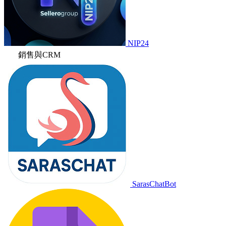
NIP24
銷售與CRM
SarasChatBot