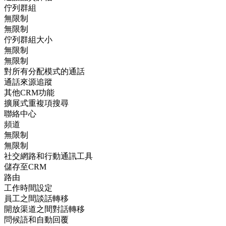
佇列群組
無限制
無限制
佇列群組大小
無限制
無限制
對所有分配模式的通話
通話來源追蹤
其他CRM功能
擴展式重複項搜尋
聯絡中心
頻道
無限制
無限制
社交網路和行動通訊工具
儲存至CRM
路由
工作時間設定
員工之間談話轉移
開放渠道之間對話轉移
問候語和自動回覆