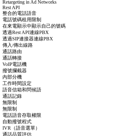
Retargeting in Ad Networks
Rest API
整合的電話語音
電話號碼租用限制
在來電顯示中顯示自己的號碼
透過Rest API連線PBX
透過SIP連接器連線PBX
傳入/傳出線路
通話路由
通話轉接
VoIP電話機
撥號攔截器
內部分機
工作時間設定
語音信箱和問候語
通話記錄
無限制
無限制
電話語音存取權限
自動撥號程式
IVR（語音選單）
通話品質評估