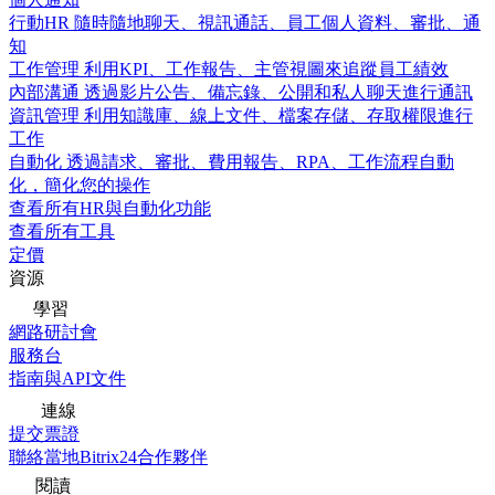
行動HR
隨時隨地聊天、視訊通話、員工個人資料、審批、通
知
工作管理
利用KPI、工作報告、主管視圖來追蹤員工績效
內部溝通
透過影片公告、備忘錄、公開和私人聊天進行通訊
資訊管理
利用知識庫、線上文件、檔案存儲、存取權限進行
工作
自動化
透過請求、審批、費用報告、RPA、工作流程自動
化，簡化您的操作
查看所有HR與自動化功能
查看所有工具
定價
資源
學習
網路研討會
服務台
指南與API文件
連線
提交票證
聯絡當地Bitrix24合作夥伴
閱讀