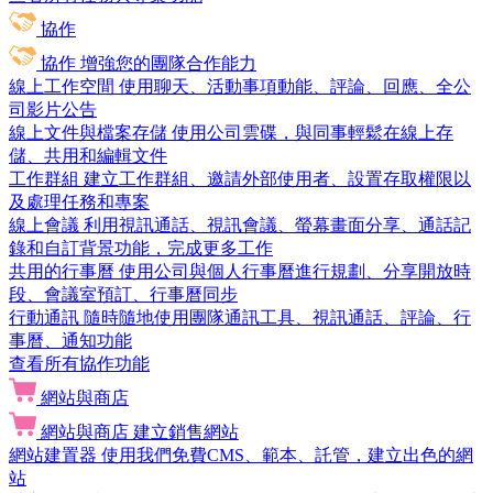
協作
協作
增強您的團隊合作能力
線上工作空間
使用聊天、活動事項動能、評論、回應、全公
司影片公告
線上文件與檔案存儲
使用公司雲碟，與同事輕鬆在線上存
儲、共用和編輯文件
工作群組
建立工作群組、邀請外部使用者、設置存取權限以
及處理任務和專案
線上會議
利用視訊通話、視訊會議、螢幕畫面分享、通話記
錄和自訂背景功能，完成更多工作
共用的行事曆
使用公司與個人行事曆進行規劃、分享開放時
段、會議室預訂、行事曆同步
行動通訊
隨時隨地使用團隊通訊工具、視訊通話、評論、行
事曆、通知功能
查看所有協作功能
網站與商店
網站與商店
建立銷售網站
網站建置器
使用我們免費CMS、範本、託管，建立出色的網
站