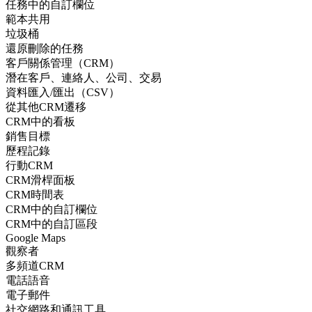
任務中的自訂欄位
範本共用
垃圾桶
還原刪除的任務
客戶關係管理（CRM）
潛在客戶、連絡人、公司、交易
資料匯入/匯出（CSV）
從其他CRM遷移
CRM中的看板
銷售目標
歷程記錄
行動CRM
CRM滑桿面板
CRM時間表
CRM中的自訂欄位
CRM中的自訂區段
Google Maps
觀察者
多頻道CRM
電話語音
電子郵件
社交網路和通訊工具