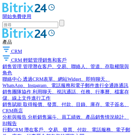
開始免費使用
產品
CRM
CRM
輕鬆管理銷售和客戶
銷售管理
管理潛在客戶、交易、聯絡人、管道、存取權限與
角色
聯絡中心
透過CRM表單、網站Widget、即時聊天、
WhatsApp、Instagram、電話服務和電子郵件進行全通路通訊
銷售團隊協作
利用聊天、視訊通話、任務、行事曆、檔案存
儲、線上文件進行工作
銷售賦能
取得報價、發票、付款、目錄、庫存、電子簽名、
CRM商店
分析與報告
分析銷售漏斗、員工績效、產品銷售情況統計、
BI報告
行動CRM
潛在客戶、交易、發票、付款、電話服務、電子郵