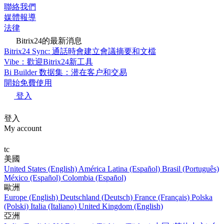
聯絡我們
媒體報導
法律
Bitrix24的最新消息
Bitrix24 Sync: 通話時會建立會議摘要和文檔
Vibe：歡迎Bitrix24新工具
Bi Builder 数据集：潜在客户和交易
開始免費使用
登入
登入
My account
tc
美國
United States (English)
América Latina (Español)
Brasil (Português)
México (Español)
Colombia (Español)
歐洲
Europe (English)
Deutschland (Deutsch)
France (Français)
Polska
(Polski)
Italia (Italiano)
United Kingdom (English)
亞洲