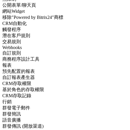
公開表單/聊天頁
網站Widget
移除"Powered by Bitrix24"商標
CRM自動化
觸發程序
潛在客戶規則
交易規則
Webhooks
自訂規則
商務程序設計工具
報表
預先配置的報表
自訂報表產生器
CRM存取權限
基於角色的存取權限
CRM存取記錄
行銷
群發電子郵件
群發簡訊
語音廣播
群發傳訊 (開放渠道)