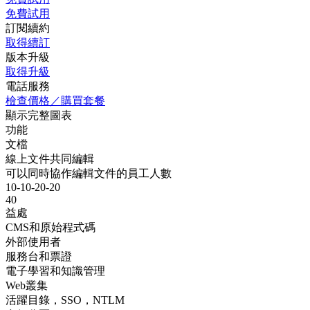
免費試用
訂閱續約
取得續訂
版本升級
取得升級
電話服務
檢查價格／購買套餐
顯示完整圖表
功能
文檔
線上文件共同編輯
可以同時協作編輯文件的員工人數
10-10-20-20
40
益處
CMS和原始程式碼
外部使用者
服務台和票證
電子學習和知識管理
Web叢集
活躍目錄，SSO，NTLM