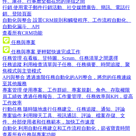
件、庫存、行事曆全都在您的彈指之間
行銷
使用電子郵件行銷活動、社交媒體廣告、簡訊、電話行
銷、登陸頁面
自動化與整合
設置CRM規則和觸發程序、工作流程自動化、
自動化漏斗、API
查看所有CRM功能
任務與專案
任務與專案
更輕鬆快速完成工作
任務管理
在看板、甘特圖、Scrum、任務清單之間選擇
任務追蹤
利用檢查清單與子任務、任務摘要、時間追蹤、聚
焦模式與主管模式
API與整合
透過進階任務自動化的API整合，將您的任務連線
至其他服務
專案管理
使用專案、工作群組、專案規劃、角色、存取權限
員工績效
透過任務報告、工作量管理、任務效率與KPI，提高
工作效率
行動任務
隨時隨地進行任務建立、任務追蹤、通知、評論
專案協作
利用聊天工具、視訊通話、評論、檔案存儲、文
件、外部使用者和任務範本，加快工作速度
自動化
利用自動任務建立和工作流程自動化，節省寶貴時間
查看所有任務與專案功能