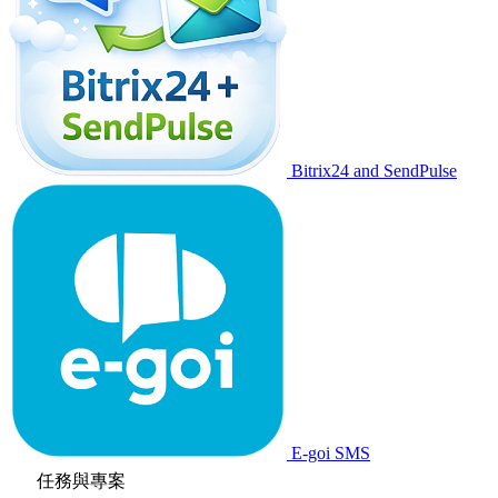
Bitrix24 and SendPulse
E-goi SMS
任務與專案