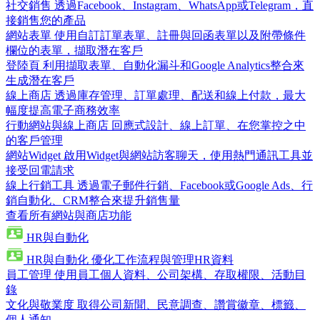
社交銷售
透過Facebook、Instagram、WhatsApp或Telegram，直
接銷售您的產品
網站表單
使用自訂訂單表單、註冊與回函表單以及附帶條件
欄位的表單，擷取潛在客戶
登陸頁
利用擷取表單、自動化漏斗和Google Analytics整合來
生成潛在客戶
線上商店
透過庫存管理、訂單處理、配送和線上付款，最大
幅度提高電子商務效率
行動網站與線上商店
回應式設計、線上訂單、在您掌控之中
的客戶管理
網站Widget
啟用Widget與網站訪客聊天，使用熱門通訊工具並
接受回電請求
線上行銷工具
透過電子郵件行銷、Facebook或Google Ads、行
銷自動化、CRM整合來提升銷售量
查看所有網站與商店功能
HR與自動化
HR與自動化
優化工作流程與管理HR資料
員工管理
使用員工個人資料、公司架構、存取權限、活動目
錄
文化與敬業度
取得公司新聞、民意調查、讚賞徽章、標籤、
個人通知