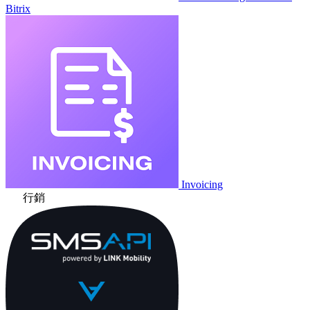
Bitrix
Invoicing
行銷