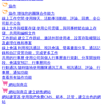
協作
協作
增強您的團隊合作能力
線上工作空間
使用聊天、活動事項動能、評論、回應、全公
司影片公告
線上文件與檔案存儲
使用公司雲碟，與同事輕鬆在線上存
儲、共用和編輯文件
工作群組
建立工作群組、邀請外部使用者、設置存取權限以
及處理任務和專案
線上會議
利用視訊通話、視訊會議、螢幕畫面分享、通話記
錄和自訂背景功能，完成更多工作
共用的行事曆
使用公司與個人行事曆進行規劃、分享開放時
段、會議室預訂、行事曆同步
行動通訊
隨時隨地使用團隊通訊工具、視訊通話、評論、行
事曆、通知功能
查看所有協作功能
網站與商店
網站與商店
建立銷售網站
網站建置器
使用我們免費CMS、範本、託管，建立出色的網
站