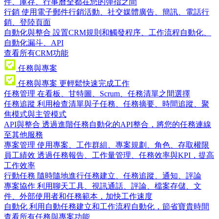
件、庫存、行事曆全都在您的彈指之間
行銷
使用電子郵件行銷活動、社交媒體廣告、簡訊、電話行
銷、登陸頁面
自動化與整合
設置CRM規則和觸發程序、工作流程自動化、
自動化漏斗、API
查看所有CRM功能
任務與專案
任務與專案
更輕鬆快速完成工作
任務管理
在看板、甘特圖、Scrum、任務清單之間選擇
任務追蹤
利用檢查清單與子任務、任務摘要、時間追蹤、聚
焦模式與主管模式
API與整合
透過進階任務自動化的API整合，將您的任務連線
至其他服務
專案管理
使用專案、工作群組、專案規劃、角色、存取權限
員工績效
透過任務報告、工作量管理、任務效率與KPI，提高
工作效率
行動任務
隨時隨地進行任務建立、任務追蹤、通知、評論
專案協作
利用聊天工具、視訊通話、評論、檔案存儲、文
件、外部使用者和任務範本，加快工作速度
自動化
利用自動任務建立和工作流程自動化，節省寶貴時間
查看所有任務與專案功能