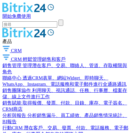
開始免費使用
產品
CRM
CRM
輕鬆管理銷售和客戶
銷售管理
管理潛在客戶、交易、聯絡人、管道、存取權限與
角色
聯絡中心
透過CRM表單、網站Widget、即時聊天、
WhatsApp、Instagram、電話服務和電子郵件進行全通路通訊
銷售團隊協作
利用聊天、視訊通話、任務、行事曆、檔案存
儲、線上文件進行工作
銷售賦能
取得報價、發票、付款、目錄、庫存、電子簽名、
CRM商店
分析與報告
分析銷售漏斗、員工績效、產品銷售情況統計、
BI報告
行動CRM
潛在客戶、交易、發票、付款、電話服務、電子郵