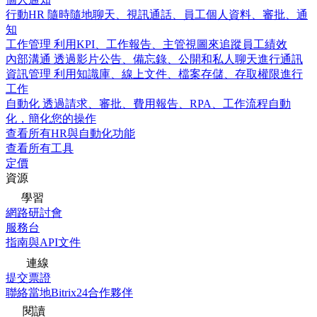
行動HR
隨時隨地聊天、視訊通話、員工個人資料、審批、通
知
工作管理
利用KPI、工作報告、主管視圖來追蹤員工績效
內部溝通
透過影片公告、備忘錄、公開和私人聊天進行通訊
資訊管理
利用知識庫、線上文件、檔案存儲、存取權限進行
工作
自動化
透過請求、審批、費用報告、RPA、工作流程自動
化，簡化您的操作
查看所有HR與自動化功能
查看所有工具
定價
資源
學習
網路研討會
服務台
指南與API文件
連線
提交票證
聯絡當地Bitrix24合作夥伴
閱讀