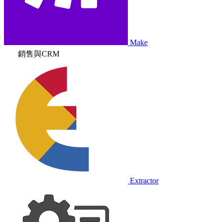
Make
銷售與CRM
Extractor