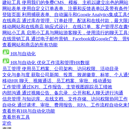
建站工具
使用我们的免费CMS、模板、主机以建立出色的网站
网站表单
使用自定义订单表单、注册和反馈表单以及带有条件
登陆页面
利用捕获表单、自动漏斗和Google Analytics集成工
在线商店
通过库存管理、订单处理、配送和在线付款，最大限
移动网站和在线商店
响应式设计、在线订单、客户管理尽在囊
网站小工具
启用小工具与网站游客聊天，使用流行的聊天工具
在线营销工具
通过电子邮件营销、Facebook或Google广
查看网站和商店的所有功能
HR与自动化
HR与自动化
优化工作流和管理HR数据
员工管理
使用员工档案、公司架构、访问权限、活动目录
文化与参与度
获取公司新闻、投票、致谢徽章、标签、个人通
移动HR
聊天、视频通话、员工档案、审批、移动通知
工作管理
通过KPI、工作报告、主管视图跟踪员工绩效
内部沟通
通过视频公告、备忘录、公开和私人聊天进行沟通
信息管理
与知识库、在线文档、文件存储、访问权限协同工作
自动化
通过请求、审批、费用报告、RPA、工作流程自动化来
查看所有HR与自动化功能
查看所有工具
定价