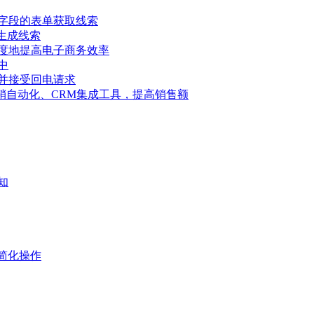
字段的表单获取线索
具生成线索
度地提高电子商务效率
中
并接受回电请求
告、营销自动化、CRM集成工具，提高销售额
知
简化操作