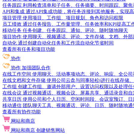
任务跟踪
利用检查清单和子任务、任务摘要、时间跟踪、聚焦
API和集成
通过API集成功能，将任务连接到其他服务，实现
项目管理
使用项目、工作组、项目规划、角色和访问权限
员工绩效
通过任务报告、工作量管理、任务效率和KPI提高工
移动任务
任务创建、任务跟踪、通知、评论、随时随地聊天
项目协作
使用聊天、视频通话、评论、文件存储、文档、外部
自动化
通过创建自动化任务和工作流自动化节省时间
查看所有任务和项目功能
协作
协作
加强团队合作
在线工作空间
使用聊天、活动事项动态、评论、响应、全公司
在线文档和文件存储
使用公司云盘与同事轻松j进行在线存储
工作组
创建工作组、邀请外部用户、设置访问权限以及处理任
在线会议
通过视频通话、视频会议、屏幕共享、通话录音和自
共享日历
使用公司和个人日历、空闲时间段、会议室预订、日
移动通信
团队聊天工具、视频通话、评论、日历、随时随地通
查看所有协作功能
网站和商店
网站和商店
创建销售网站