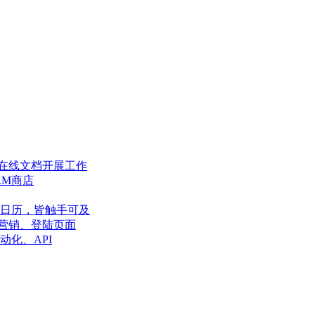
在线文档开展工作
RM商店
日历，皆触手可及
营销、登陆页面
动化、API