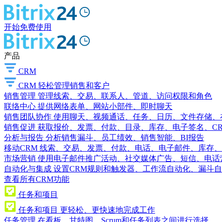
开始免费使用
产品
CRM
CRM
轻松管理销售和客户
销售管理
管理线索、交易、联系人、管道、访问权限和角色
联络中心
提供网络表单、网站小部件、即时聊天
销售团队协作
使用聊天、视频通话、任务、日历、文件存储、
销售促进
获取报价、发票、付款、目录、库存、电子签名、C
分析与报告
分析销售漏斗、员工绩效、销售智能、BI报告
移动CRM
线索、交易、发票、付款、电话、电子邮件、库存、
市场营销
使用电子邮件推广活动、社交媒体广告、短信、电话
自动化与集成
设置CRM规则和触发器、工作流自动化、漏斗自
查看所有CRM功能
任务和项目
任务和项目
更轻松、更快速地完成工作
任务管理
在看板、甘特图、Scrum和任务列表之间进行选择