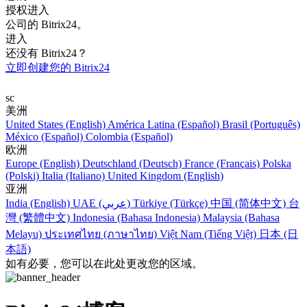
授权进入
公司的 Bitrix24。
进入
还没有 Bitrix24？
立即创建您的 Bitrix24
sc
美洲
United States (English)
América Latina (Español)
Brasil (Português)
México (Español)
Colombia (Español)
欧洲
Europe (English)
Deutschland (Deutsch)
France (Français)
Polska
(Polski)
Italia (Italiano)
United Kingdom (English)
亚洲
India (English)
UAE (عربي)
Türkiye (Türkçe)
中国 (简体中文)
台
灣 (繁體中文)
Indonesia (Bahasa Indonesia)
Malaysia (Bahasa
Melayu)
ประเทศไทย (ภาษาไทย)
Việt Nam (Tiếng Việt)
日本 (日
本語)
如有必要，您可以在此处更改您的区域。