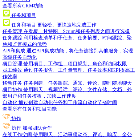
查看所有CRM功能
任务和项目
任务和项目
更轻松、更快速地完成工作
任务管理
在看板、甘特图、Scrum和任务列表之间进行选择
任务跟踪
利用检查清单和子任务、任务摘要、时间跟踪、聚
焦和监督模式的优势
API和集成
通过API集成功能，将任务连接到其他服务，实现
高级任务自动化
项目管理
使用项目、工作组、项目规划、角色和访问权限
员工绩效
通过任务报告、工作量管理、任务效率和KPI提高工
作效率
移动任务
任务创建、任务跟踪、通知、评论、随时随地聊天
项目协作
使用聊天、视频通话、评论、文件存储、文档、外
部用户和任务模板，加快工作速度
自动化
通过创建自动化任务和工作流自动化节省时间
查看所有任务和项目功能
协作
协作
加强团队合作
在线工作空间
使用聊天、活动事项动态、评论、响应、全公