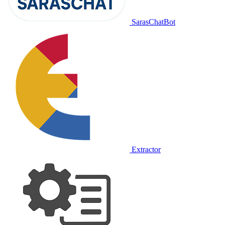
SarasChatBot
Extractor