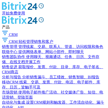
开始免费使用
产品
CRM
CRM
轻松管理销售和客户
销售管理
管理线索、交易、联系人、管道、访问权限和角色
联络中心
提供网络表单、网站小部件、即时聊天
销售团队协作
使用聊天、视频通话、任务、日历、文件存
储、在线文档开展工作
销售促进
获取报价、发票、付款、目录、库存、电子签名、
CRM商店
分析与报告
分析销售漏斗、员工绩效、销售智能、BI报告
移动CRM
线索、交易、发票、付款、电话、电子邮件、库
存、日历，皆触手可及
市场营销
使用电子邮件推广活动、社交媒体广告、短信、电
话营销、登陆页面
自动化与集成
设置CRM规则和触发器、工作流自动化、漏斗
自动化、API