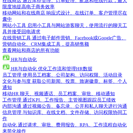
在线商店
通过库存管理、订单处理、配送和在线付款，最大
限度地提高电子商务效率
移动网站和在线商店
响应式设计、在线订单、客户管理尽在
囊中
网站小工具
启用小工具与网站游客聊天，使用流行的聊天工
具并接受回电请求
在线营销工具
通过电子邮件营销、Facebook或Google广告、
营销自动化、CRM集成工具，提高销售额
查看网站和商店的所有功能
HR与自动化
HR与自动化
优化工作流和管理HR数据
员工管理
使用员工档案、公司架构、访问权限、活动目录
文化与参与度
获取公司新闻、投票、致谢徽章、标签、个人
通知
移动HR
聊天、视频通话、员工档案、审批、移动通知
工作管理
通过KPI、工作报告、主管视图跟踪员工绩效
内部沟通
通过视频公告、备忘录、公开和私人聊天进行沟通
信息管理
与知识库、在线文档、文件存储、访问权限协同工
作
自动化
通过请求、审批、费用报告、RPA、工作流程自动化
来简化操作