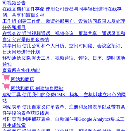
司视频公告
在线文档和文件存储
使用公司云盘与同事轻松j进行在线存
储、共享和编辑文档
工作组
创建工作组、邀请外部用户、设置访问权限以及处理
任务和项目
在线会议
通过视频通话、视频会议、屏幕共享、通话录音和
自定义背景做更多事情
共享日历
使用公司和个人日历、空闲时间段、会议室预订、
日历同步进行计划
移动通信
团队聊天工具、视频通话、评论、日历、随时随地
通知
查看所有协作功能
网站和商店
网站和商店
创建销售网站
建站工具
使用我们的免费CMS、模板、主机以建立出色的网
站
网站表单
使用自定义订单表单、注册和反馈表单以及带有条
件字段的表单获取线索
登陆页面
利用捕获表单、自动漏斗和Google Analytics集成工
具生成线索