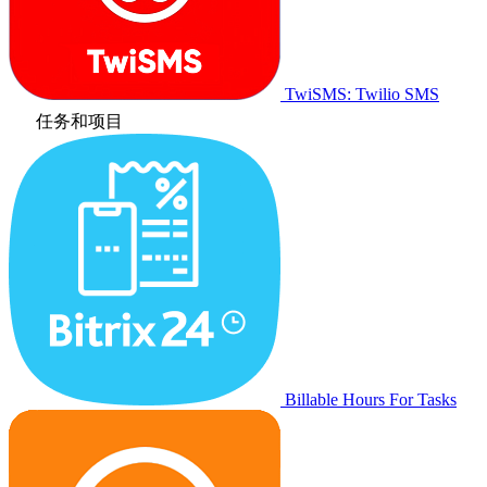
TwiSMS: Twilio SMS
任务和项目
Billable Hours For Tasks