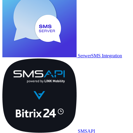
SerwerSMS Integration
SMSAPI