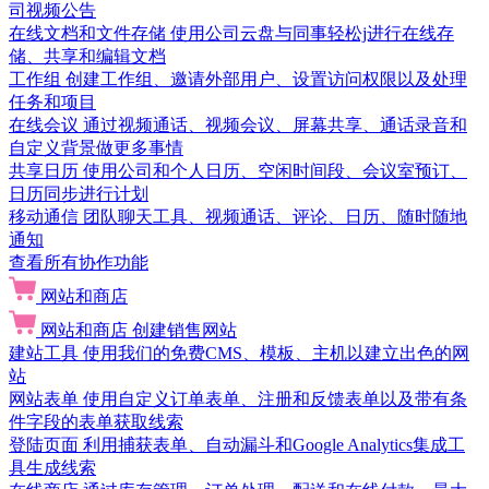
司视频公告
在线文档和文件存储
使用公司云盘与同事轻松j进行在线存
储、共享和编辑文档
工作组
创建工作组、邀请外部用户、设置访问权限以及处理
任务和项目
在线会议
通过视频通话、视频会议、屏幕共享、通话录音和
自定义背景做更多事情
共享日历
使用公司和个人日历、空闲时间段、会议室预订、
日历同步进行计划
移动通信
团队聊天工具、视频通话、评论、日历、随时随地
通知
查看所有协作功能
网站和商店
网站和商店
创建销售网站
建站工具
使用我们的免费CMS、模板、主机以建立出色的网
站
网站表单
使用自定义订单表单、注册和反馈表单以及带有条
件字段的表单获取线索
登陆页面
利用捕获表单、自动漏斗和Google Analytics集成工
具生成线索