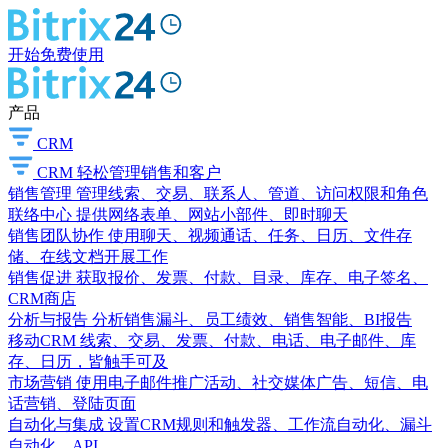
开始免费使用
产品
CRM
CRM
轻松管理销售和客户
销售管理
管理线索、交易、联系人、管道、访问权限和角色
联络中心
提供网络表单、网站小部件、即时聊天
销售团队协作
使用聊天、视频通话、任务、日历、文件存
储、在线文档开展工作
销售促进
获取报价、发票、付款、目录、库存、电子签名、
CRM商店
分析与报告
分析销售漏斗、员工绩效、销售智能、BI报告
移动CRM
线索、交易、发票、付款、电话、电子邮件、库
存、日历，皆触手可及
市场营销
使用电子邮件推广活动、社交媒体广告、短信、电
话营销、登陆页面
自动化与集成
设置CRM规则和触发器、工作流自动化、漏斗
自动化、API