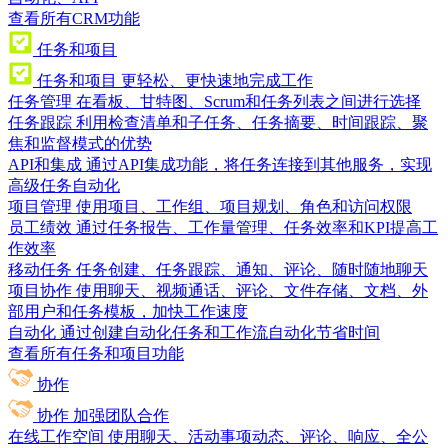
查看所有CRM功能
任务和项目
任务和项目
更轻松、更快速地完成工作
任务管理
在看板、甘特图、Scrum和任务列表之间进行选择
任务跟踪
利用检查清单和子任务、任务摘要、时间跟踪、聚
焦和监督模式的优势
API和集成
通过API集成功能，将任务连接到其他服务，实现
高级任务自动化
项目管理
使用项目、工作组、项目规划、角色和访问权限
员工绩效
通过任务报告、工作量管理、任务效率和KPI提高工
作效率
移动任务
任务创建、任务跟踪、通知、评论、随时随地聊天
项目协作
使用聊天、视频通话、评论、文件存储、文档、外
部用户和任务模板，加快工作速度
自动化
通过创建自动化任务和工作流自动化节省时间
查看所有任务和项目功能
协作
协作
加强团队合作
在线工作空间
使用聊天、活动事项动态、评论、响应、全公