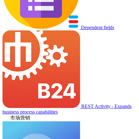
Dependent fields
REST Activity - Expands
business process capabilities
市场营销