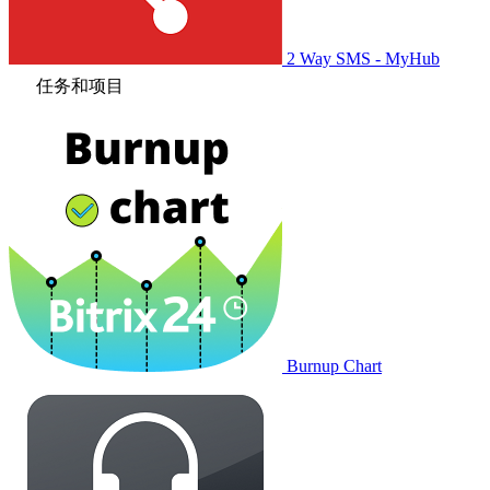
2 Way SMS - MyHub
任务和项目
Burnup Chart