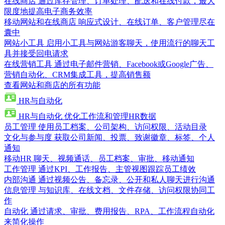
在线商店
通过库存管理、订单处理、配送和在线付款，最大
限度地提高电子商务效率
移动网站和在线商店
响应式设计、在线订单、客户管理尽在
囊中
网站小工具
启用小工具与网站游客聊天，使用流行的聊天工
具并接受回电请求
在线营销工具
通过电子邮件营销、Facebook或Google广告、
营销自动化、CRM集成工具，提高销售额
查看网站和商店的所有功能
HR与自动化
HR与自动化
优化工作流和管理HR数据
员工管理
使用员工档案、公司架构、访问权限、活动目录
文化与参与度
获取公司新闻、投票、致谢徽章、标签、个人
通知
移动HR
聊天、视频通话、员工档案、审批、移动通知
工作管理
通过KPI、工作报告、主管视图跟踪员工绩效
内部沟通
通过视频公告、备忘录、公开和私人聊天进行沟通
信息管理
与知识库、在线文档、文件存储、访问权限协同工
作
自动化
通过请求、审批、费用报告、RPA、工作流程自动化
来简化操作