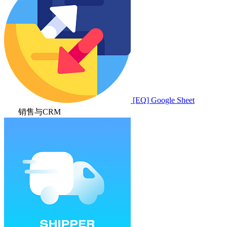
[EQ] Google Sheet
销售与CRM