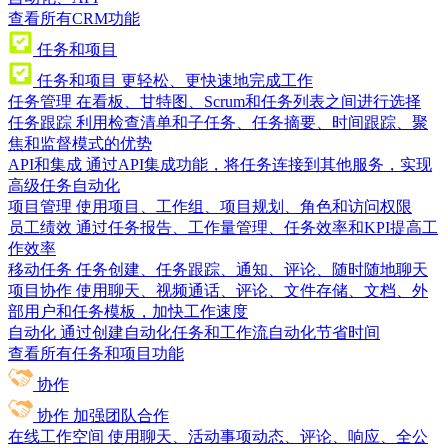
查看所有CRM功能
任务和项目
任务和项目
更轻松、更快速地完成工作
任务管理
在看板、甘特图、Scrum和任务列表之间进行选择
任务跟踪
利用检查清单和子任务、任务摘要、时间跟踪、聚
焦和监督模式的优势
API和集成
通过API集成功能，将任务连接到其他服务，实现
高级任务自动化
项目管理
使用项目、工作组、项目规划、角色和访问权限
员工绩效
通过任务报告、工作量管理、任务效率和KPI提高工
作效率
移动任务
任务创建、任务跟踪、通知、评论、随时随地聊天
项目协作
使用聊天、视频通话、评论、文件存储、文档、外
部用户和任务模板，加快工作速度
自动化
通过创建自动化任务和工作流自动化节省时间
查看所有任务和项目功能
协作
协作
加强团队合作
在线工作空间
使用聊天、活动事项动态、评论、响应、全公