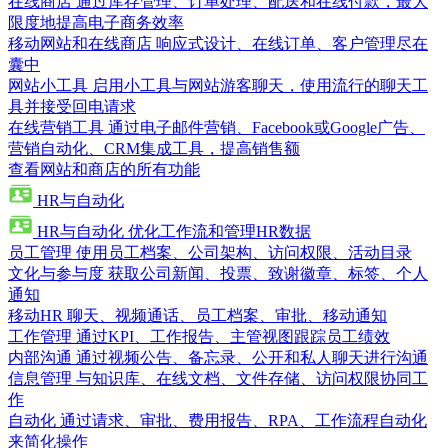
在线商店
通过库存管理、订单处理、配送和在线付款，最大
限度地提高电子商务效率
移动网站和在线商店
响应式设计、在线订单、客户管理尽在
囊中
网站小工具
启用小工具与网站游客聊天，使用流行的聊天工
具并接受回电请求
在线营销工具
通过电子邮件营销、Facebook或Google广告、
营销自动化、CRM集成工具，提高销售额
查看网站和商店的所有功能
HR与自动化
HR与自动化
优化工作流和管理HR数据
员工管理
使用员工档案、公司架构、访问权限、活动目录
文化与参与度
获取公司新闻、投票、致谢徽章、标签、个人
通知
移动HR
聊天、视频通话、员工档案、审批、移动通知
工作管理
通过KPI、工作报告、主管视图跟踪员工绩效
内部沟通
通过视频公告、备忘录、公开和私人聊天进行沟通
信息管理
与知识库、在线文档、文件存储、访问权限协同工
作
自动化
通过请求、审批、费用报告、RPA、工作流程自动化
来简化操作