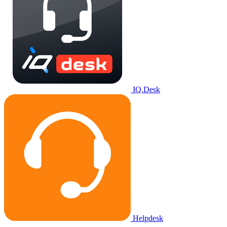
IQ.Desk
Helpdesk