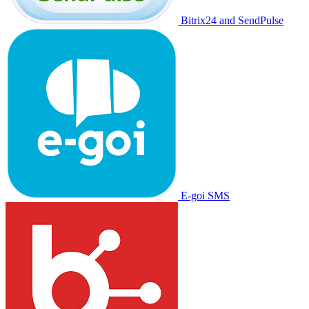
Bitrix24 and SendPulse
E-goi SMS