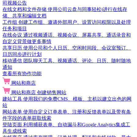
司视频公告
在线文档和文件存储
使用公司云盘与同事轻松j进行在线存
储、共享和编辑文档
工作组
创建工作组、邀请外部用户、设置访问权限以及处理
任务和项目
在线会议
通过视频通话、视频会议、屏幕共享、通话录音和
自定义背景做更多事情
共享日历
使用公司和个人日历、空闲时间段、会议室预订、
日历同步进行计划
移动通信
团队聊天工具、视频通话、评论、日历、随时随地
通知
查看所有协作功能
网站和商店
网站和商店
创建销售网站
建站工具
使用我们的免费CMS、模板、主机以建立出色的网
站
网站表单
使用自定义订单表单、注册和反馈表单以及带有条
件字段的表单获取线索
登陆页面
利用捕获表单、自动漏斗和Google Analytics集成工
具生成线索