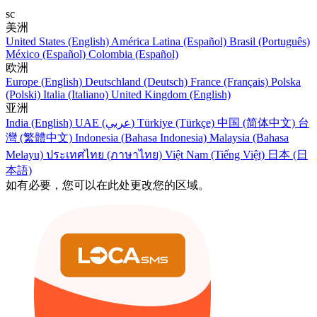
sc
美洲
United States (English)
América Latina (Español)
Brasil (Português)
México (Español)
Colombia (Español)
欧洲
Europe (English)
Deutschland (Deutsch)
France (Français)
Polska
(Polski)
Italia (Italiano)
United Kingdom (English)
亚洲
India (English)
UAE (عربي)
Türkiye (Türkçe)
中国 (简体中文)
台
灣 (繁體中文)
Indonesia (Bahasa Indonesia)
Malaysia (Bahasa
Melayu)
ประเทศไทย (ภาษาไทย)
Việt Nam (Tiếng Việt)
日本 (日
本語)
如有必要，您可以在此处更改您的区域。