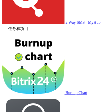
2 Way SMS - MyHub
任务和项目
Burnup Chart