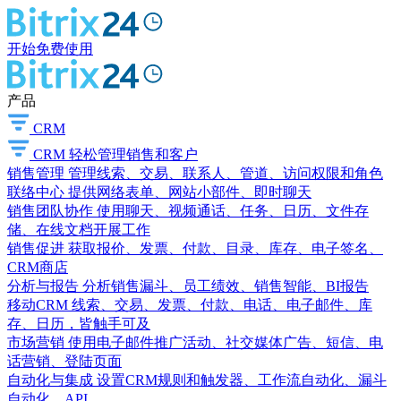
开始免费使用
产品
CRM
CRM
轻松管理销售和客户
销售管理
管理线索、交易、联系人、管道、访问权限和角色
联络中心
提供网络表单、网站小部件、即时聊天
销售团队协作
使用聊天、视频通话、任务、日历、文件存
储、在线文档开展工作
销售促进
获取报价、发票、付款、目录、库存、电子签名、
CRM商店
分析与报告
分析销售漏斗、员工绩效、销售智能、BI报告
移动CRM
线索、交易、发票、付款、电话、电子邮件、库
存、日历，皆触手可及
市场营销
使用电子邮件推广活动、社交媒体广告、短信、电
话营销、登陆页面
自动化与集成
设置CRM规则和触发器、工作流自动化、漏斗
自动化、API