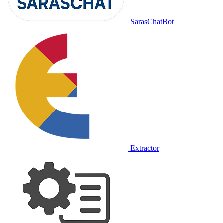
SarasChatBot
Extractor