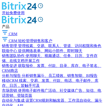
开始免费使用
产品
CRM
CRM
轻松管理销售和客户
销售管理
管理线索、交易、联系人、管道、访问权限和角色
联络中心
提供网络表单、网站小部件、即时聊天
销售团队协作
使用聊天、视频通话、任务、日历、文件存
储、在线文档开展工作
销售促进
获取报价、发票、付款、目录、库存、电子签名、
CRM商店
分析与报告
分析销售漏斗、员工绩效、销售智能、BI报告
移动CRM
线索、交易、发票、付款、电话、电子邮件、库
存、日历，皆触手可及
市场营销
使用电子邮件推广活动、社交媒体广告、短信、电
话营销、登陆页面
自动化与集成
设置CRM规则和触发器、工作流自动化、漏斗
自动化、API