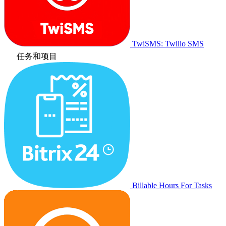
TwiSMS: Twilio SMS
任务和项目
Billable Hours For Tasks