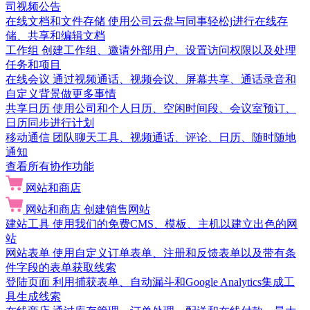
司视频公告
在线文档和文件存储
使用公司云盘与同事轻松j进行在线存
储、共享和编辑文档
工作组
创建工作组、邀请外部用户、设置访问权限以及处理
任务和项目
在线会议
通过视频通话、视频会议、屏幕共享、通话录音和
自定义背景做更多事情
共享日历
使用公司和个人日历、空闲时间段、会议室预订、
日历同步进行计划
移动通信
团队聊天工具、视频通话、评论、日历、随时随地
通知
查看所有协作功能
网站和商店
网站和商店
创建销售网站
建站工具
使用我们的免费CMS、模板、主机以建立出色的网
站
网站表单
使用自定义订单表单、注册和反馈表单以及带有条
件字段的表单获取线索
登陆页面
利用捕获表单、自动漏斗和Google Analytics集成工
具生成线索