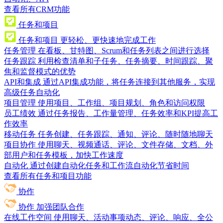
查看所有CRM功能
任务和项目
任务和项目
更轻松、更快速地完成工作
任务管理
在看板、甘特图、Scrum和任务列表之间进行选择
任务跟踪
利用检查清单和子任务、任务摘要、时间跟踪、聚
焦和监督模式的优势
API和集成
通过API集成功能，将任务连接到其他服务，实现
高级任务自动化
项目管理
使用项目、工作组、项目规划、角色和访问权限
员工绩效
通过任务报告、工作量管理、任务效率和KPI提高工
作效率
移动任务
任务创建、任务跟踪、通知、评论、随时随地聊天
项目协作
使用聊天、视频通话、评论、文件存储、文档、外
部用户和任务模板，加快工作速度
自动化
通过创建自动化任务和工作流自动化节省时间
查看所有任务和项目功能
协作
协作
加强团队合作
在线工作空间
使用聊天、活动事项动态、评论、响应、全公