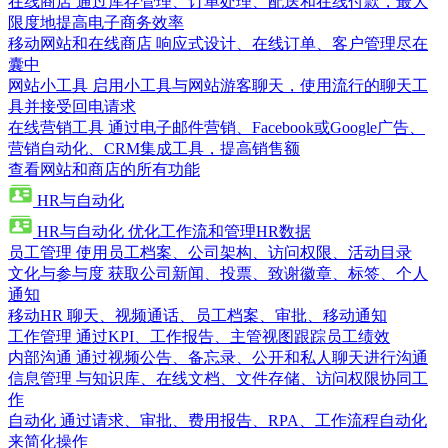
在线商店
通过库存管理、订单处理、配送和在线付款，最大
限度地提高电子商务效率
移动网站和在线商店
响应式设计、在线订单、客户管理尽在
囊中
网站小工具
启用小工具与网站游客聊天，使用流行的聊天工
具并接受回电请求
在线营销工具
通过电子邮件营销、Facebook或Google广告、
营销自动化、CRM集成工具，提高销售额
查看网站和商店的所有功能
HR与自动化
HR与自动化
优化工作流和管理HR数据
员工管理
使用员工档案、公司架构、访问权限、活动目录
文化与参与度
获取公司新闻、投票、致谢徽章、标签、个人
通知
移动HR
聊天、视频通话、员工档案、审批、移动通知
工作管理
通过KPI、工作报告、主管视图跟踪员工绩效
内部沟通
通过视频公告、备忘录、公开和私人聊天进行沟通
信息管理
与知识库、在线文档、文件存储、访问权限协同工
作
自动化
通过请求、审批、费用报告、RPA、工作流程自动化
来简化操作