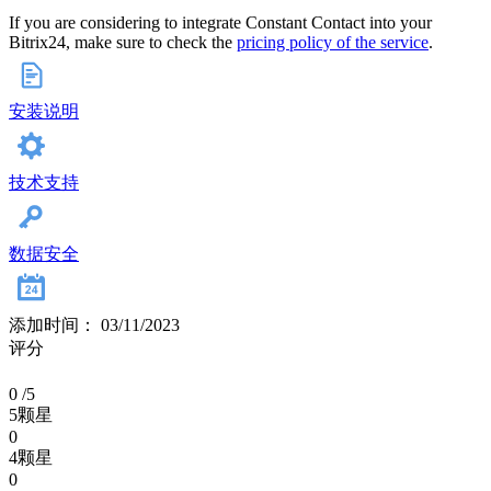
If you are considering to integrate Constant Contact into your
Bitrix24, make sure to check the
pricing policy of the service
.
安装说明
技术支持
数据安全
添加时间： 03/11/2023
评分
0
/5
5颗星
0
4颗星
0