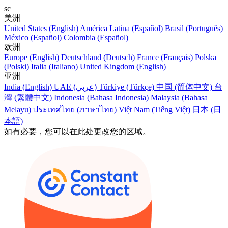
sc
美洲
United States (English)
América Latina (Español)
Brasil (Português)
México (Español)
Colombia (Español)
欧洲
Europe (English)
Deutschland (Deutsch)
France (Français)
Polska
(Polski)
Italia (Italiano)
United Kingdom (English)
亚洲
India (English)
UAE (عربي)
Türkiye (Türkçe)
中国 (简体中文)
台
灣 (繁體中文)
Indonesia (Bahasa Indonesia)
Malaysia (Bahasa
Melayu)
ประเทศไทย (ภาษาไทย)
Việt Nam (Tiếng Việt)
日本 (日
本語)
如有必要，您可以在此处更改您的区域。