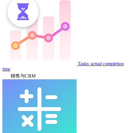
Tasks: actual completion
time
销售与CRM