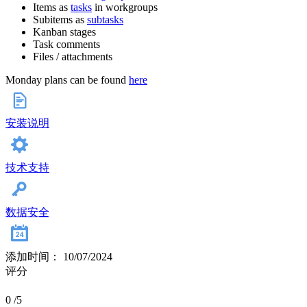
Items as
tasks
in workgroups
Subitems as
subtasks
Kanban stages
Task comments
Files / attachments
Monday plans can be found
here
安装说明
技术支持
数据安全
添加时间： 10/07/2024
评分
0
/5