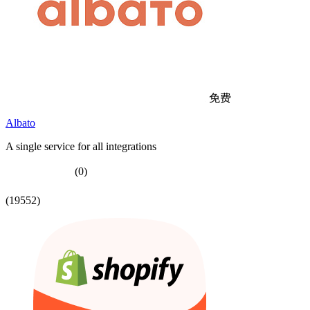
免费
Albato
A single service for all integrations
(0)
(19552)