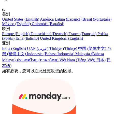
sc
美洲
United States (English)
América Latina (Español)
Brasil (Português)
México (Español)
Colombia (Español)
欧洲
Europe (English)
Deutschland (Deutsch)
France (Français)
Polska
(Polski)
Italia (Italiano)
United Kingdom (English)
亚洲
India (English)
UAE (عربي)
Türkiye (Türkçe)
中国 (简体中文)
台
灣 (繁體中文)
Indonesia (Bahasa Indonesia)
Malaysia (Bahasa
Melayu)
ประเทศไทย (ภาษาไทย)
Việt Nam (Tiếng Việt)
日本 (日
本語)
如有必要，您可以在此处更改您的区域。