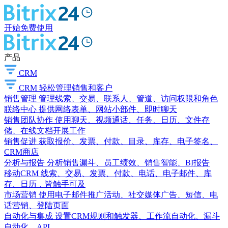
开始免费使用
产品
CRM
CRM
轻松管理销售和客户
销售管理
管理线索、交易、联系人、管道、访问权限和角色
联络中心
提供网络表单、网站小部件、即时聊天
销售团队协作
使用聊天、视频通话、任务、日历、文件存
储、在线文档开展工作
销售促进
获取报价、发票、付款、目录、库存、电子签名、
CRM商店
分析与报告
分析销售漏斗、员工绩效、销售智能、BI报告
移动CRM
线索、交易、发票、付款、电话、电子邮件、库
存、日历，皆触手可及
市场营销
使用电子邮件推广活动、社交媒体广告、短信、电
话营销、登陆页面
自动化与集成
设置CRM规则和触发器、工作流自动化、漏斗
自动化、API