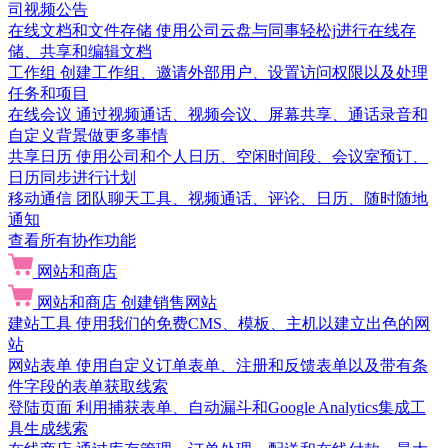
司视频公告
在线文档和文件存储
使用公司云盘与同事轻松j进行在线存
储、共享和编辑文档
工作组
创建工作组、邀请外部用户、设置访问权限以及处理
任务和项目
在线会议
通过视频通话、视频会议、屏幕共享、通话录音和
自定义背景做更多事情
共享日历
使用公司和个人日历、空闲时间段、会议室预订、
日历同步进行计划
移动通信
团队聊天工具、视频通话、评论、日历、随时随地
通知
查看所有协作功能
网站和商店
网站和商店
创建销售网站
建站工具
使用我们的免费CMS、模板、主机以建立出色的网
站
网站表单
使用自定义订单表单、注册和反馈表单以及带有条
件字段的表单获取线索
登陆页面
利用捕获表单、自动漏斗和Google Analytics集成工
具生成线索