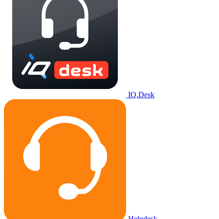
IQ.Desk
Helpdesk