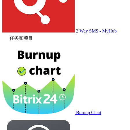
2 Way SMS - MyHub
任务和项目
Burnup Chart