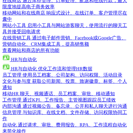
在线商店
通过库存管理、订单处理、配送和在线付款，最大
限度地提高电子商务效率
移动网站和在线商店
响应式设计、在线订单、客户管理尽在
囊中
网站小工具
启用小工具与网站游客聊天，使用流行的聊天工
具并接受回电请求
在线营销工具
通过电子邮件营销、Facebook或Google广告、
营销自动化、CRM集成工具，提高销售额
查看网站和商店的所有功能
HR与自动化
HR与自动化
优化工作流和管理HR数据
员工管理
使用员工档案、公司架构、访问权限、活动目录
文化与参与度
获取公司新闻、投票、致谢徽章、标签、个人
通知
移动HR
聊天、视频通话、员工档案、审批、移动通知
工作管理
通过KPI、工作报告、主管视图跟踪员工绩效
内部沟通
通过视频公告、备忘录、公开和私人聊天进行沟通
信息管理
与知识库、在线文档、文件存储、访问权限协同工
作
自动化
通过请求、审批、费用报告、RPA、工作流程自动化
来简化操作