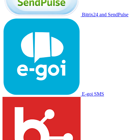
Bitrix24 and SendPulse
E-goi SMS