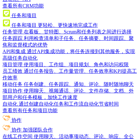
查看所有CRM功能
任务和项目
任务和项目
更轻松、更快速地完成工作
任务管理
在看板、甘特图、Scrum和任务列表之间进行选择
任务跟踪
利用检查清单和子任务、任务摘要、时间跟踪、聚
焦和监督模式的优势
API和集成
通过API集成功能，将任务连接到其他服务，实现
高级任务自动化
项目管理
使用项目、工作组、项目规划、角色和访问权限
员工绩效
通过任务报告、工作量管理、任务效率和KPI提高工
作效率
移动任务
任务创建、任务跟踪、通知、评论、随时随地聊天
项目协作
使用聊天、视频通话、评论、文件存储、文档、外
部用户和任务模板，加快工作速度
自动化
通过创建自动化任务和工作流自动化节省时间
查看所有任务和项目功能
协作
协作
加强团队合作
在线工作空间
使用聊天、活动事项动态、评论、响应、全公