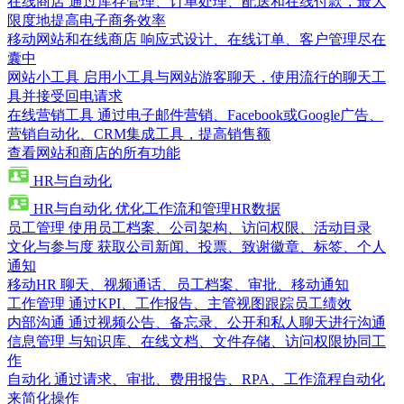
在线商店
通过库存管理、订单处理、配送和在线付款，最大
限度地提高电子商务效率
移动网站和在线商店
响应式设计、在线订单、客户管理尽在
囊中
网站小工具
启用小工具与网站游客聊天，使用流行的聊天工
具并接受回电请求
在线营销工具
通过电子邮件营销、Facebook或Google广告、
营销自动化、CRM集成工具，提高销售额
查看网站和商店的所有功能
HR与自动化
HR与自动化
优化工作流和管理HR数据
员工管理
使用员工档案、公司架构、访问权限、活动目录
文化与参与度
获取公司新闻、投票、致谢徽章、标签、个人
通知
移动HR
聊天、视频通话、员工档案、审批、移动通知
工作管理
通过KPI、工作报告、主管视图跟踪员工绩效
内部沟通
通过视频公告、备忘录、公开和私人聊天进行沟通
信息管理
与知识库、在线文档、文件存储、访问权限协同工
作
自动化
通过请求、审批、费用报告、RPA、工作流程自动化
来简化操作