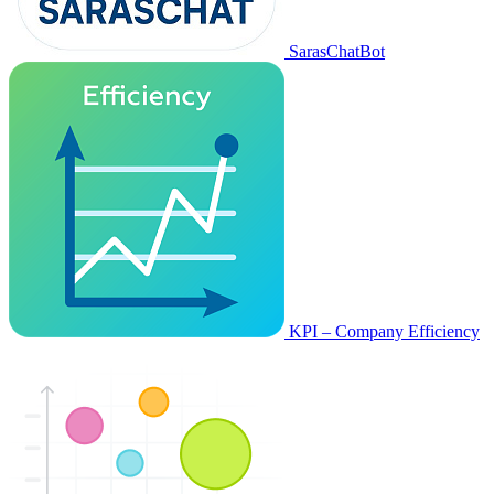
SarasChatBot
KPI – Company Efficiency