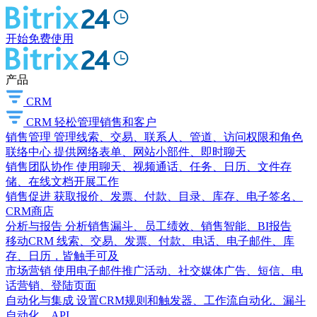
开始免费使用
产品
CRM
CRM
轻松管理销售和客户
销售管理
管理线索、交易、联系人、管道、访问权限和角色
联络中心
提供网络表单、网站小部件、即时聊天
销售团队协作
使用聊天、视频通话、任务、日历、文件存
储、在线文档开展工作
销售促进
获取报价、发票、付款、目录、库存、电子签名、
CRM商店
分析与报告
分析销售漏斗、员工绩效、销售智能、BI报告
移动CRM
线索、交易、发票、付款、电话、电子邮件、库
存、日历，皆触手可及
市场营销
使用电子邮件推广活动、社交媒体广告、短信、电
话营销、登陆页面
自动化与集成
设置CRM规则和触发器、工作流自动化、漏斗
自动化、API