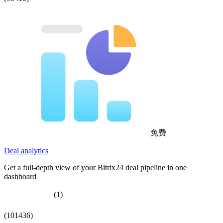
免费
Deal analytics
Get a full-depth view of your Bitrix24 deal pipeline in one
dashboard
(1)
(101436)