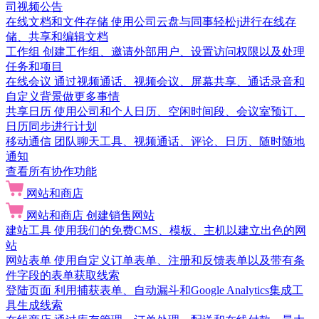
司视频公告
在线文档和文件存储
使用公司云盘与同事轻松j进行在线存
储、共享和编辑文档
工作组
创建工作组、邀请外部用户、设置访问权限以及处理
任务和项目
在线会议
通过视频通话、视频会议、屏幕共享、通话录音和
自定义背景做更多事情
共享日历
使用公司和个人日历、空闲时间段、会议室预订、
日历同步进行计划
移动通信
团队聊天工具、视频通话、评论、日历、随时随地
通知
查看所有协作功能
网站和商店
网站和商店
创建销售网站
建站工具
使用我们的免费CMS、模板、主机以建立出色的网
站
网站表单
使用自定义订单表单、注册和反馈表单以及带有条
件字段的表单获取线索
登陆页面
利用捕获表单、自动漏斗和Google Analytics集成工
具生成线索