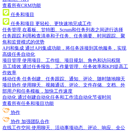
查看所有CRM功能
任务和项目
任务和项目
更轻松、更快速地完成工作
任务管理
在看板、甘特图、Scrum和任务列表之间进行选择
任务跟踪
利用检查清单和子任务、任务摘要、时间跟踪、聚
焦和监督模式的优势
API和集成
通过API集成功能，将任务连接到其他服务，实现
高级任务自动化
项目管理
使用项目、工作组、项目规划、角色和访问权限
员工绩效
通过任务报告、工作量管理、任务效率和KPI提高工
作效率
移动任务
任务创建、任务跟踪、通知、评论、随时随地聊天
项目协作
使用聊天、视频通话、评论、文件存储、文档、外
部用户和任务模板，加快工作速度
自动化
通过创建自动化任务和工作流自动化节省时间
查看所有任务和项目功能
协作
协作
加强团队合作
在线工作空间
使用聊天、活动事项动态、评论、响应、全公