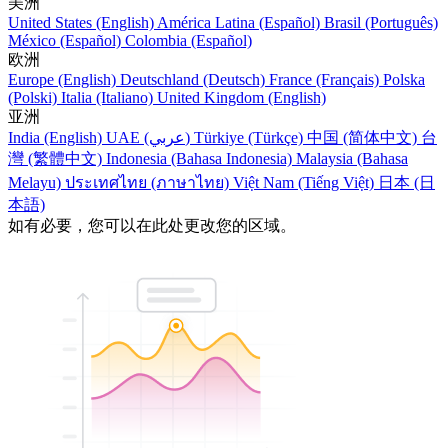
美洲
United States (English)
América Latina (Español)
Brasil (Português)
México (Español)
Colombia (Español)
欧洲
Europe (English)
Deutschland (Deutsch)
France (Français)
Polska
(Polski)
Italia (Italiano)
United Kingdom (English)
亚洲
India (English)
UAE (عربي)
Türkiye (Türkçe)
中国 (简体中文)
台
灣 (繁體中文)
Indonesia (Bahasa Indonesia)
Malaysia (Bahasa
Melayu)
ประเทศไทย (ภาษาไทย)
Việt Nam (Tiếng Việt)
日本 (日
本語)
如有必要，您可以在此处更改您的区域。