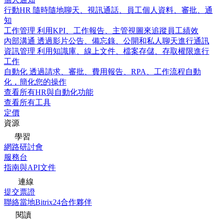
行動HR
隨時隨地聊天、視訊通話、員工個人資料、審批、通
知
工作管理
利用KPI、工作報告、主管視圖來追蹤員工績效
內部溝通
透過影片公告、備忘錄、公開和私人聊天進行通訊
資訊管理
利用知識庫、線上文件、檔案存儲、存取權限進行
工作
自動化
透過請求、審批、費用報告、RPA、工作流程自動
化，簡化您的操作
查看所有HR與自動化功能
查看所有工具
定價
資源
學習
網路研討會
服務台
指南與API文件
連線
提交票證
聯絡當地Bitrix24合作夥伴
閱讀