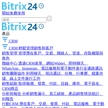
開始免費使用
產品
CRM
CRM
輕鬆管理銷售和客戶
銷售管理
管理潛在客戶、交易、聯絡人、管道、存取權限與
角色
聯絡中心
透過CRM表單、網站Widget、即時聊天、
WhatsApp、Instagram、電話服務和電子郵件進行全通路通訊
銷售團隊協作
利用聊天、視訊通話、任務、行事曆、檔案存
儲、線上文件進行工作
銷售賦能
取得報價、發票、付款、目錄、庫存、電子簽名、
CRM商店
分析與報告
分析銷售漏斗、員工績效、產品銷售情況統計、
BI報告
行動CRM
潛在客戶、交易、發票、付款、電話服務、電子郵