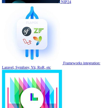
NIP24
Frameworks integration:
Laravel, Symfony, Yii, RoR, etc