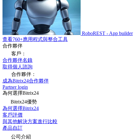
RoboREST - App builder
查看760+應用程式與整合工具
合作夥伴
客戶：
合作夥伴名錄
取得個人諮詢
合作夥伴：
成為Bitrix24合作夥伴
Partner login
為何選擇Bitrix24
Bitrix24優勢
為何選擇Bitrix24
客戶評價
與其他解決方案進行比較
產品自訂
公司介紹