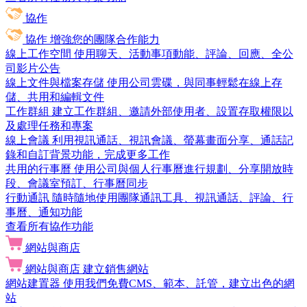
協作
協作
增強您的團隊合作能力
線上工作空間
使用聊天、活動事項動能、評論、回應、全公
司影片公告
線上文件與檔案存儲
使用公司雲碟，與同事輕鬆在線上存
儲、共用和編輯文件
工作群組
建立工作群組、邀請外部使用者、設置存取權限以
及處理任務和專案
線上會議
利用視訊通話、視訊會議、螢幕畫面分享、通話記
錄和自訂背景功能，完成更多工作
共用的行事曆
使用公司與個人行事曆進行規劃、分享開放時
段、會議室預訂、行事曆同步
行動通訊
隨時隨地使用團隊通訊工具、視訊通話、評論、行
事曆、通知功能
查看所有協作功能
網站與商店
網站與商店
建立銷售網站
網站建置器
使用我們免費CMS、範本、託管，建立出色的網
站