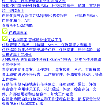
件、庫存、行事曆全都在您的彈指之間
行銷
使用電子郵件行銷活動、社交媒體廣告、簡訊、電話行
銷、登陸頁面
自動化與整合
設置CRM規則和觸發程序、工作流程自動化、
自動化漏斗、API
查看所有CRM功能
任務與專案
任務與專案
更輕鬆快速完成工作
任務管理
在看板、甘特圖、Scrum、任務清單之間選擇
任務追蹤
利用檢查清單與子任務、任務摘要、時間追蹤、聚
焦模式與主管模式
API與整合
透過進階任務自動化的API整合，將您的任務連線
至其他服務
專案管理
使用專案、工作群組、專案規劃、角色、存取權限
員工績效
透過任務報告、工作量管理、任務效率與KPI，提高
工作效率
行動任務
隨時隨地進行任務建立、任務追蹤、通知、評論
專案協作
利用聊天工具、視訊通話、評論、檔案存儲、文
件、外部使用者和任務範本，加快工作速度
自動化
利用自動任務建立和工作流程自動化，節省寶貴時間
查看所有任務與專案功能