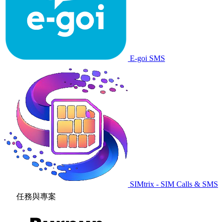
E-goi SMS
SIMtrix - SIM Calls & SMS
任務與專案