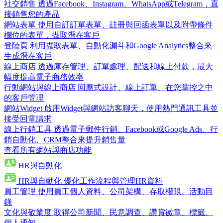
社交銷售
透過Facebook、Instagram、WhatsApp或Telegram，直
接銷售您的產品
網站表單
使用自訂訂單表單、註冊與回函表單以及附帶條件
欄位的表單，擷取潛在客戶
登陸頁
利用擷取表單、自動化漏斗和Google Analytics整合來
生成潛在客戶
線上商店
透過庫存管理、訂單處理、配送和線上付款，最大
幅度提高電子商務效率
行動網站與線上商店
回應式設計、線上訂單、在您掌控之中
的客戶管理
網站Widget
啟用Widget與網站訪客聊天，使用熱門通訊工具並
接受回電請求
線上行銷工具
透過電子郵件行銷、Facebook或Google Ads、行
銷自動化、CRM整合來提升銷售量
查看所有網站與商店功能
HR與自動化
HR與自動化
優化工作流程與管理HR資料
員工管理
使用員工個人資料、公司架構、存取權限、活動目
錄
文化與敬業度
取得公司新聞、民意調查、讚賞徽章、標籤、
個人通知