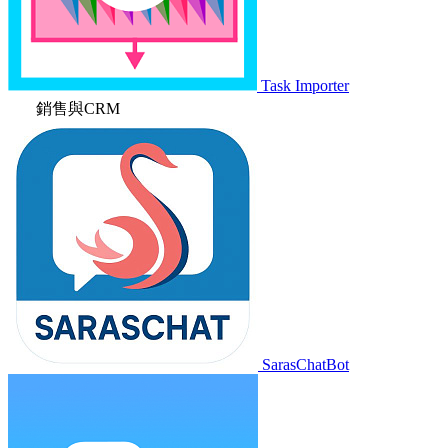
Task Importer
銷售與CRM
SarasChatBot