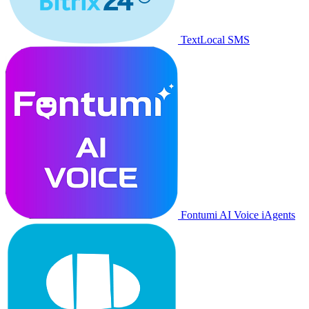
TextLocal SMS
Fontumi AI Voice iAgents