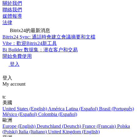
關於我們
聯絡我們
媒體報導
法律
Bitrix24的最新消息
Bitrix24 Sync: 通話時會建立會議摘要和文檔
Vibe：歡迎Bitrix24新工具
Bi Builder 数据集：潜在客户和交易
開始免費使用
登入
登入
My account
tc
美國
United States (English)
América Latina (Español)
Brasil (Português)
México (Español)
Colombia (Español)
歐洲
Europe (English)
Deutschland (Deutsch)
France (Français)
Polska
(Polski)
Italia (Italiano)
United Kingdom (English)