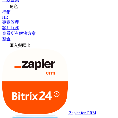
角色
行銷
HR
專案管理
客戶服務
查看所有解決方案
整合
匯入與匯出
Zapier for CRM