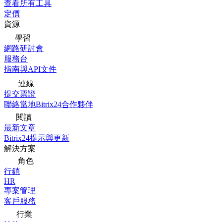
查看所有工具
定價
資源
學習
網路研討會
服務台
指南與API文件
連線
提交票證
聯絡當地Bitrix24合作夥伴
閱讀
最新文章
Bitrix24提示與更新
解決方案
角色
行銷
HR
專案管理
客戶服務
行業