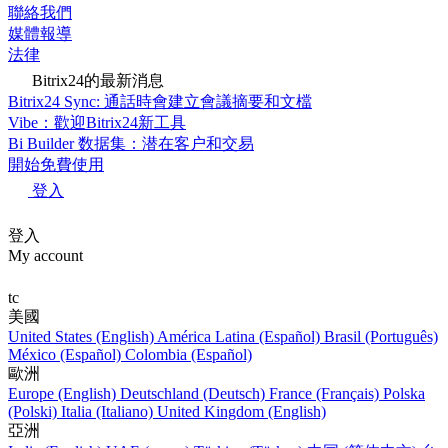
聯絡我們
媒體報導
法律
Bitrix24的最新消息
Bitrix24 Sync: 通話時會建立會議摘要和文檔
Vibe：歡迎Bitrix24新工具
Bi Builder 数据集：潜在客户和交易
開始免費使用
登入
登入
My account
tc
美國
United States (English)
América Latina (Español)
Brasil (Português)
México (Español)
Colombia (Español)
歐洲
Europe (English)
Deutschland (Deutsch)
France (Français)
Polska
(Polski)
Italia (Italiano)
United Kingdom (English)
亞洲