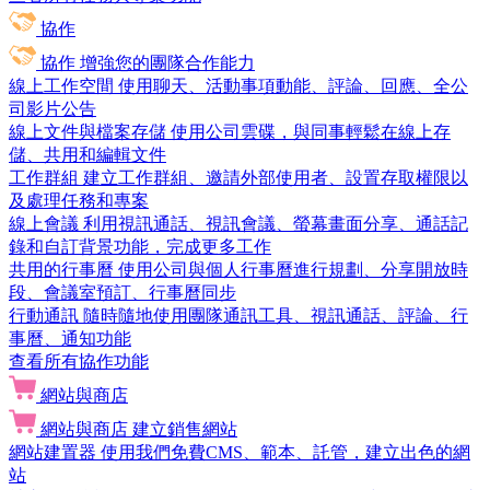
協作
協作
增強您的團隊合作能力
線上工作空間
使用聊天、活動事項動能、評論、回應、全公
司影片公告
線上文件與檔案存儲
使用公司雲碟，與同事輕鬆在線上存
儲、共用和編輯文件
工作群組
建立工作群組、邀請外部使用者、設置存取權限以
及處理任務和專案
線上會議
利用視訊通話、視訊會議、螢幕畫面分享、通話記
錄和自訂背景功能，完成更多工作
共用的行事曆
使用公司與個人行事曆進行規劃、分享開放時
段、會議室預訂、行事曆同步
行動通訊
隨時隨地使用團隊通訊工具、視訊通話、評論、行
事曆、通知功能
查看所有協作功能
網站與商店
網站與商店
建立銷售網站
網站建置器
使用我們免費CMS、範本、託管，建立出色的網
站