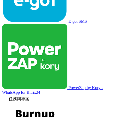
E-goi SMS
PowerZap by Kory -
WhatsApp for Bitrix24
任務與專案