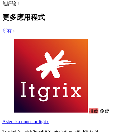
無評論！
更多應用程式
所有
推薦
免費
Asterisk-connector Itgrix
Trusted Asterisk/FreePBX integration with Bitrix24