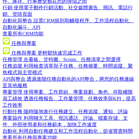
件、庫存、行事曆全都在您的彈指之間
行銷
使用電子郵件行銷活動、社交媒體廣告、簡訊、電話行
銷、登陸頁面
自動化與整合
設置CRM規則和觸發程序、工作流程自動化、
自動化漏斗、API
查看所有CRM功能
任務與專案
任務與專案
更輕鬆快速完成工作
任務管理
在看板、甘特圖、Scrum、任務清單之間選擇
任務追蹤
利用檢查清單與子任務、任務摘要、時間追蹤、聚
焦模式與主管模式
API與整合
透過進階任務自動化的API整合，將您的任務連線
至其他服務
專案管理
使用專案、工作群組、專案規劃、角色、存取權限
員工績效
透過任務報告、工作量管理、任務效率與KPI，提高
工作效率
行動任務
隨時隨地進行任務建立、任務追蹤、通知、評論
專案協作
利用聊天工具、視訊通話、評論、檔案存儲、文
件、外部使用者和任務範本，加快工作速度
自動化
利用自動任務建立和工作流程自動化，節省寶貴時間
查看所有任務與專案功能