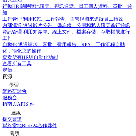
行動HR
隨時隨地聊天、視訊通話、員工個人資料、審批、通
知
工作管理
利用KPI、工作報告、主管視圖來追蹤員工績效
內部溝通
透過影片公告、備忘錄、公開和私人聊天進行通訊
資訊管理
利用知識庫、線上文件、檔案存儲、存取權限進行
工作
自動化
透過請求、審批、費用報告、RPA、工作流程自動
化，簡化您的操作
查看所有HR與自動化功能
查看所有工具
定價
資源
學習
網路研討會
服務台
指南與API文件
連線
提交票證
聯絡當地Bitrix24合作夥伴
閱讀