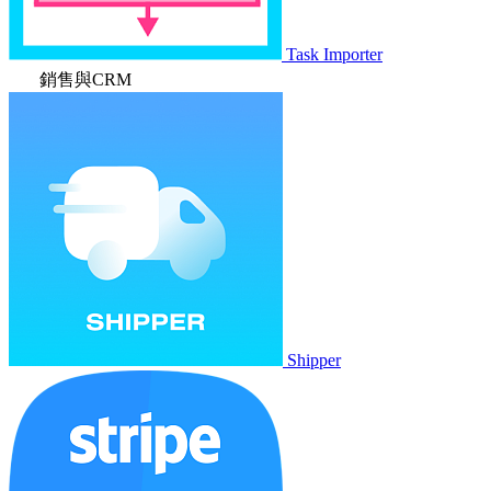
Task Importer
銷售與CRM
Shipper