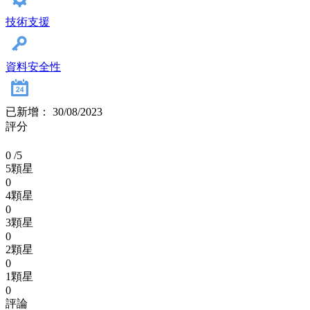
技術支援
資料安全性
已新增： 30/08/2023
評分
0
/5
5顆星
0
4顆星
0
3顆星
0
2顆星
0
1顆星
0
評論