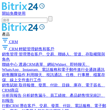
開始免費使用
產品
CRM
CRM
輕鬆管理銷售和客戶
銷售管理
管理潛在客戶、交易、聯絡人、管道、存取權限與
角色
聯絡中心
透過CRM表單、網站Widget、即時聊天、
WhatsApp、Instagram、電話服務和電子郵件進行全通路通訊
銷售團隊協作
利用聊天、視訊通話、任務、行事曆、檔案存
儲、線上文件進行工作
銷售賦能
取得報價、發票、付款、目錄、庫存、電子簽名、
CRM商店
分析與報告
分析銷售漏斗、員工績效、產品銷售情況統計、
BI報告
行動CRM
潛在客戶、交易、發票、付款、電話服務、電子郵