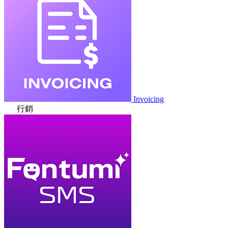
Invoicing
行銷