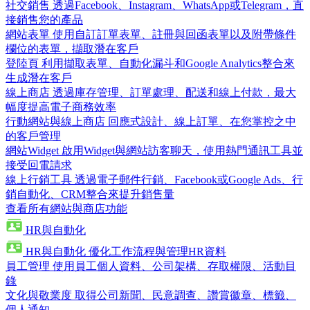
社交銷售
透過Facebook、Instagram、WhatsApp或Telegram，直
接銷售您的產品
網站表單
使用自訂訂單表單、註冊與回函表單以及附帶條件
欄位的表單，擷取潛在客戶
登陸頁
利用擷取表單、自動化漏斗和Google Analytics整合來
生成潛在客戶
線上商店
透過庫存管理、訂單處理、配送和線上付款，最大
幅度提高電子商務效率
行動網站與線上商店
回應式設計、線上訂單、在您掌控之中
的客戶管理
網站Widget
啟用Widget與網站訪客聊天，使用熱門通訊工具並
接受回電請求
線上行銷工具
透過電子郵件行銷、Facebook或Google Ads、行
銷自動化、CRM整合來提升銷售量
查看所有網站與商店功能
HR與自動化
HR與自動化
優化工作流程與管理HR資料
員工管理
使用員工個人資料、公司架構、存取權限、活動目
錄
文化與敬業度
取得公司新聞、民意調查、讚賞徽章、標籤、
個人通知