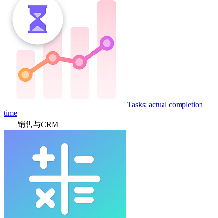
Tasks: actual completion
time
销售与CRM