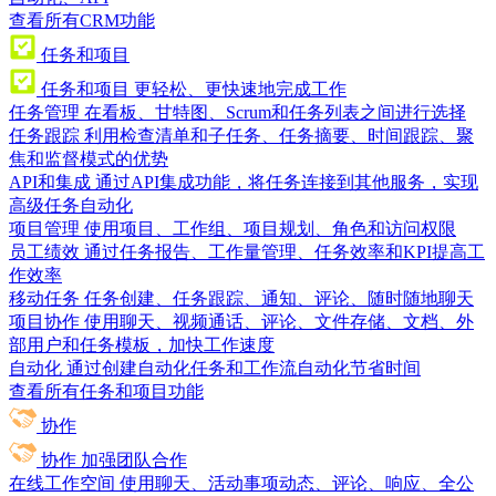
查看所有CRM功能
任务和项目
任务和项目
更轻松、更快速地完成工作
任务管理
在看板、甘特图、Scrum和任务列表之间进行选择
任务跟踪
利用检查清单和子任务、任务摘要、时间跟踪、聚
焦和监督模式的优势
API和集成
通过API集成功能，将任务连接到其他服务，实现
高级任务自动化
项目管理
使用项目、工作组、项目规划、角色和访问权限
员工绩效
通过任务报告、工作量管理、任务效率和KPI提高工
作效率
移动任务
任务创建、任务跟踪、通知、评论、随时随地聊天
项目协作
使用聊天、视频通话、评论、文件存储、文档、外
部用户和任务模板，加快工作速度
自动化
通过创建自动化任务和工作流自动化节省时间
查看所有任务和项目功能
协作
协作
加强团队合作
在线工作空间
使用聊天、活动事项动态、评论、响应、全公