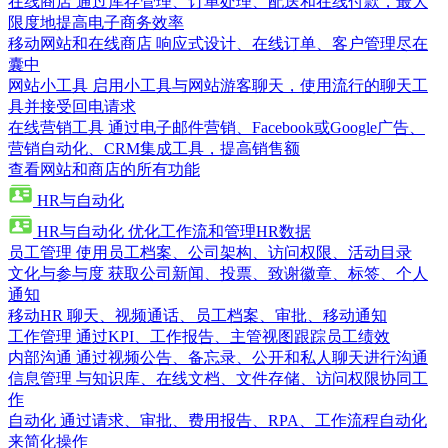
在线商店
通过库存管理、订单处理、配送和在线付款，最大
限度地提高电子商务效率
移动网站和在线商店
响应式设计、在线订单、客户管理尽在
囊中
网站小工具
启用小工具与网站游客聊天，使用流行的聊天工
具并接受回电请求
在线营销工具
通过电子邮件营销、Facebook或Google广告、
营销自动化、CRM集成工具，提高销售额
查看网站和商店的所有功能
HR与自动化
HR与自动化
优化工作流和管理HR数据
员工管理
使用员工档案、公司架构、访问权限、活动目录
文化与参与度
获取公司新闻、投票、致谢徽章、标签、个人
通知
移动HR
聊天、视频通话、员工档案、审批、移动通知
工作管理
通过KPI、工作报告、主管视图跟踪员工绩效
内部沟通
通过视频公告、备忘录、公开和私人聊天进行沟通
信息管理
与知识库、在线文档、文件存储、访问权限协同工
作
自动化
通过请求、审批、费用报告、RPA、工作流程自动化
来简化操作