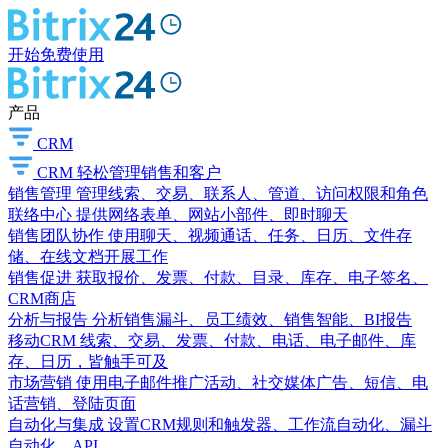
开始免费使用
产品
CRM
CRM
轻松管理销售和客户
销售管理
管理线索、交易、联系人、管道、访问权限和角色
联络中心
提供网络表单、网站小部件、即时聊天
销售团队协作
使用聊天、视频通话、任务、日历、文件存
储、在线文档开展工作
销售促进
获取报价、发票、付款、目录、库存、电子签名、
CRM商店
分析与报告
分析销售漏斗、员工绩效、销售智能、BI报告
移动CRM
线索、交易、发票、付款、电话、电子邮件、库
存、日历，皆触手可及
市场营销
使用电子邮件推广活动、社交媒体广告、短信、电
话营销、登陆页面
自动化与集成
设置CRM规则和触发器、工作流自动化、漏斗
自动化、API