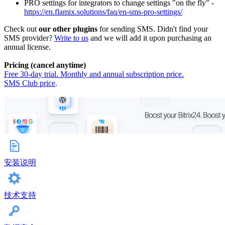
PRO settings for integrators to change settings "on the fly" -
https://en.flamix.solutions/faq/en-sms-pro-settings/
Check out
our other plugins
for sending SMS. Didn't find your
SMS provider?
Write to us
and we will add it upon purchasing an
annual license.
Pricing (cancel anytime)
Free 30-day trial. Monthly and annual subscription price.
SMS Club price
.
安装说明
技术支持