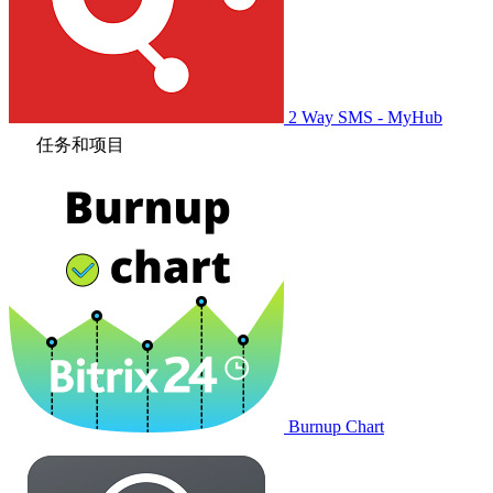
2 Way SMS - MyHub
任务和项目
Burnup Chart