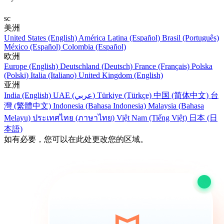
sc
美洲
United States (English)
América Latina (Español)
Brasil (Português)
México (Español)
Colombia (Español)
欧洲
Europe (English)
Deutschland (Deutsch)
France (Français)
Polska
(Polski)
Italia (Italiano)
United Kingdom (English)
亚洲
India (English)
UAE (عربي)
Türkiye (Türkçe)
中国 (简体中文)
台
灣 (繁體中文)
Indonesia (Bahasa Indonesia)
Malaysia (Bahasa
Melayu)
ประเทศไทย (ภาษาไทย)
Việt Nam (Tiếng Việt)
日本 (日
本語)
如有必要，您可以在此处更改您的区域。