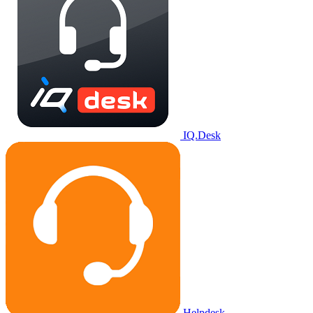
IQ.Desk
Helpdesk