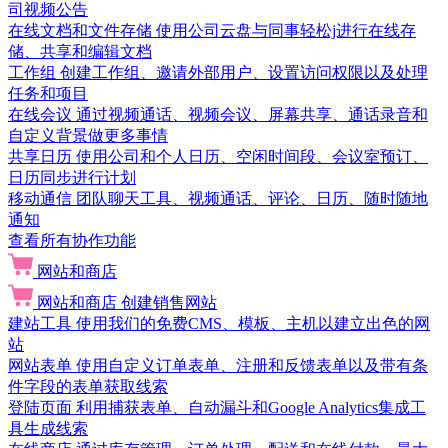
司视频公告
在线文档和文件存储
使用公司云盘与同事轻松j进行在线存
储、共享和编辑文档
工作组
创建工作组、邀请外部用户、设置访问权限以及处理
任务和项目
在线会议
通过视频通话、视频会议、屏幕共享、通话录音和
自定义背景做更多事情
共享日历
使用公司和个人日历、空闲时间段、会议室预订、
日历同步进行计划
移动通信
团队聊天工具、视频通话、评论、日历、随时随地
通知
查看所有协作功能
网站和商店
网站和商店
创建销售网站
建站工具
使用我们的免费CMS、模板、主机以建立出色的网
站
网站表单
使用自定义订单表单、注册和反馈表单以及带有条
件字段的表单获取线索
登陆页面
利用捕获表单、自动漏斗和Google Analytics集成工
具生成线索