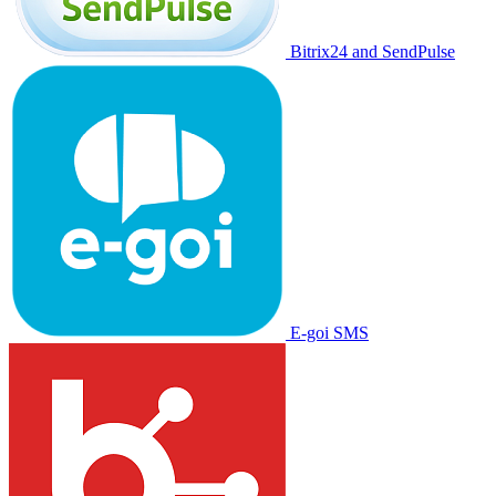
Bitrix24 and SendPulse
E-goi SMS