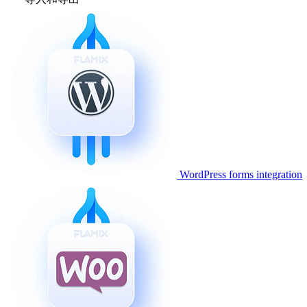
WordPress forms integration