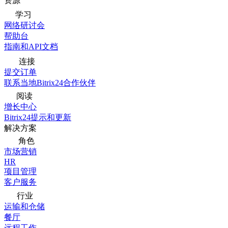
资源
学习
网络研讨会
帮助台
指南和API文档
连接
提交订单
联系当地Bitrix24合作伙伴
阅读
增长中心
Bitrix24提示和更新
解决方案
角色
市场营销
HR
项目管理
客户服务
行业
运输和仓储
餐厅
远程工作