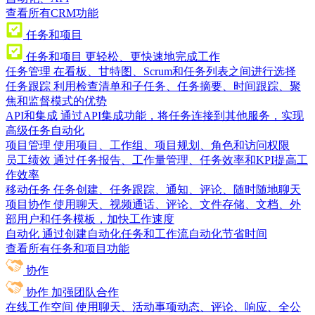
查看所有CRM功能
任务和项目
任务和项目
更轻松、更快速地完成工作
任务管理
在看板、甘特图、Scrum和任务列表之间进行选择
任务跟踪
利用检查清单和子任务、任务摘要、时间跟踪、聚
焦和监督模式的优势
API和集成
通过API集成功能，将任务连接到其他服务，实现
高级任务自动化
项目管理
使用项目、工作组、项目规划、角色和访问权限
员工绩效
通过任务报告、工作量管理、任务效率和KPI提高工
作效率
移动任务
任务创建、任务跟踪、通知、评论、随时随地聊天
项目协作
使用聊天、视频通话、评论、文件存储、文档、外
部用户和任务模板，加快工作速度
自动化
通过创建自动化任务和工作流自动化节省时间
查看所有任务和项目功能
协作
协作
加强团队合作
在线工作空间
使用聊天、活动事项动态、评论、响应、全公