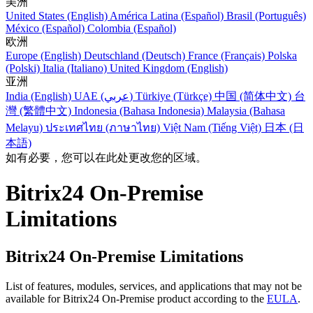
美洲
United States (English)
América Latina (Español)
Brasil (Português)
México (Español)
Colombia (Español)
欧洲
Europe (English)
Deutschland (Deutsch)
France (Français)
Polska
(Polski)
Italia (Italiano)
United Kingdom (English)
亚洲
India (English)
UAE (عربي)
Türkiye (Türkçe)
中国 (简体中文)
台
灣 (繁體中文)
Indonesia (Bahasa Indonesia)
Malaysia (Bahasa
Melayu)
ประเทศไทย (ภาษาไทย)
Việt Nam (Tiếng Việt)
日本 (日
本語)
如有必要，您可以在此处更改您的区域。
Bitrix24 On-Premise
Limitations
Bitrix24 On-Premise Limitations
List of features, modules, services, and applications that may not be
available for Bitrix24 On-Premise product according to the
EULA
.