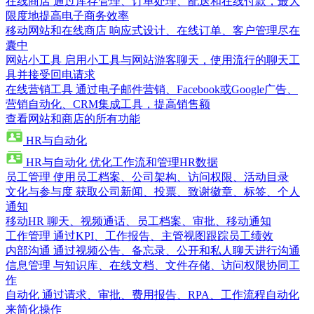
在线商店
通过库存管理、订单处理、配送和在线付款，最大
限度地提高电子商务效率
移动网站和在线商店
响应式设计、在线订单、客户管理尽在
囊中
网站小工具
启用小工具与网站游客聊天，使用流行的聊天工
具并接受回电请求
在线营销工具
通过电子邮件营销、Facebook或Google广告、
营销自动化、CRM集成工具，提高销售额
查看网站和商店的所有功能
HR与自动化
HR与自动化
优化工作流和管理HR数据
员工管理
使用员工档案、公司架构、访问权限、活动目录
文化与参与度
获取公司新闻、投票、致谢徽章、标签、个人
通知
移动HR
聊天、视频通话、员工档案、审批、移动通知
工作管理
通过KPI、工作报告、主管视图跟踪员工绩效
内部沟通
通过视频公告、备忘录、公开和私人聊天进行沟通
信息管理
与知识库、在线文档、文件存储、访问权限协同工
作
自动化
通过请求、审批、费用报告、RPA、工作流程自动化
来简化操作