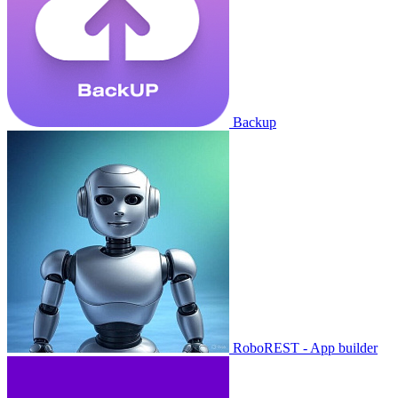
Backup
RoboREST - App builder