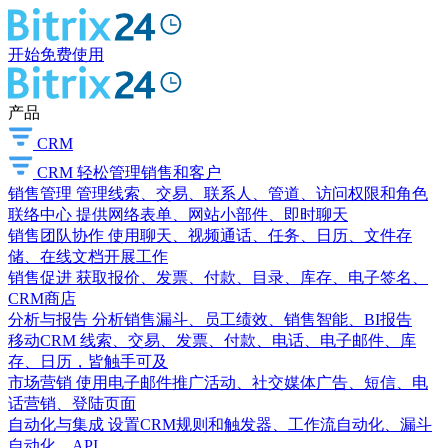
开始免费使用
产品
CRM
CRM
轻松管理销售和客户
销售管理
管理线索、交易、联系人、管道、访问权限和角色
联络中心
提供网络表单、网站小部件、即时聊天
销售团队协作
使用聊天、视频通话、任务、日历、文件存
储、在线文档开展工作
销售促进
获取报价、发票、付款、目录、库存、电子签名、
CRM商店
分析与报告
分析销售漏斗、员工绩效、销售智能、BI报告
移动CRM
线索、交易、发票、付款、电话、电子邮件、库
存、日历，皆触手可及
市场营销
使用电子邮件推广活动、社交媒体广告、短信、电
话营销、登陆页面
自动化与集成
设置CRM规则和触发器、工作流自动化、漏斗
自动化、API