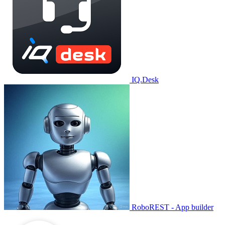
IQ.Desk
RoboREST - App builder