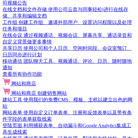
司视频公告
在线文档和文件存储
使用公司云盘与同事轻松j进行在线存
储、共享和编辑文档
工作组
创建工作组、邀请外部用户、设置访问权限以及处理
任务和项目
在线会议
通过视频通话、视频会议、屏幕共享、通话录音和
自定义背景做更多事情
共享日历
使用公司和个人日历、空闲时间段、会议室预订、
日历同步进行计划
移动通信
团队聊天工具、视频通话、评论、日历、随时随地
通知
查看所有协作功能
网站和商店
网站和商店
创建销售网站
建站工具
使用我们的免费CMS、模板、主机以建立出色的网
站
网站表单
使用自定义订单表单、注册和反馈表单以及带有条
件字段的表单获取线索
登陆页面
利用捕获表单、自动漏斗和Google Analytics集成工
具生成线索