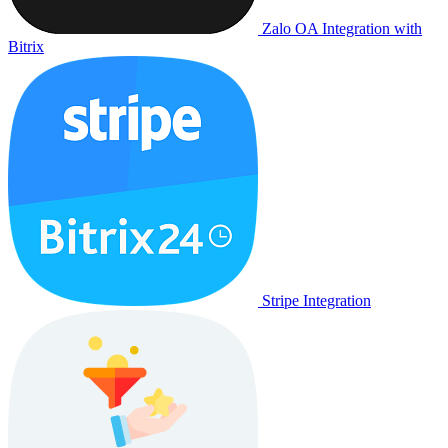
Zalo OA Integration with
Bitrix
Stripe Integration