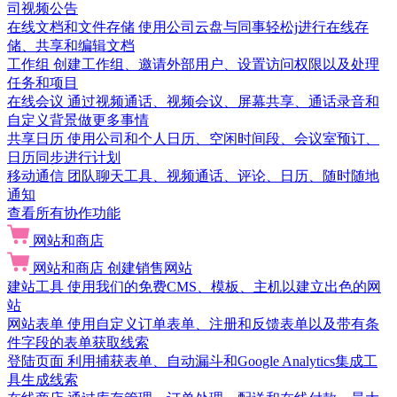
司视频公告
在线文档和文件存储
使用公司云盘与同事轻松j进行在线存
储、共享和编辑文档
工作组
创建工作组、邀请外部用户、设置访问权限以及处理
任务和项目
在线会议
通过视频通话、视频会议、屏幕共享、通话录音和
自定义背景做更多事情
共享日历
使用公司和个人日历、空闲时间段、会议室预订、
日历同步进行计划
移动通信
团队聊天工具、视频通话、评论、日历、随时随地
通知
查看所有协作功能
网站和商店
网站和商店
创建销售网站
建站工具
使用我们的免费CMS、模板、主机以建立出色的网
站
网站表单
使用自定义订单表单、注册和反馈表单以及带有条
件字段的表单获取线索
登陆页面
利用捕获表单、自动漏斗和Google Analytics集成工
具生成线索