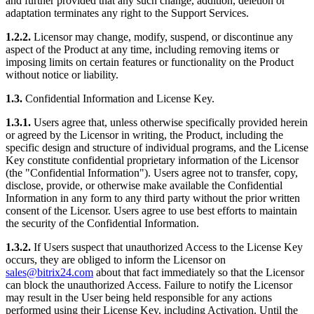
and further provided that any such change, addition, deletion or
adaptation terminates any right to the Support Services.
1.2.2.
Licensor may change, modify, suspend, or discontinue any
aspect of the Product at any time, including removing items or
imposing limits on certain features or functionality on the Product
without notice or liability.
1.3.
Confidential Information and License Key.
1.3.1.
Users agree that, unless otherwise specifically provided herein
or agreed by the Licensor in writing, the Product, including the
specific design and structure of individual programs, and the License
Key constitute confidential proprietary information of the Licensor
(the "Confidential Information"). Users agree not to transfer, copy,
disclose, provide, or otherwise make available the Confidential
Information in any form to any third party without the prior written
consent of the Licensor. Users agree to use best efforts to maintain
the security of the Confidential Information.
1.3.2.
If Users suspect that unauthorized Access to the License Key
occurs, they are obliged to inform the Licensor on
sales@bitrix24.com
about that fact immediately so that the Licensor
can block the unauthorized Access. Failure to notify the Licensor
may result in the User being held responsible for any actions
performed using their License Key, including Activation. Until the