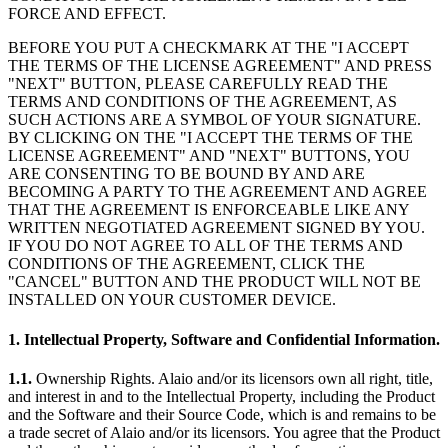
FORCE AND EFFECT.
BEFORE YOU PUT A CHECKMARK AT THE "I ACCEPT
THE TERMS OF THE LICENSE AGREEMENT" AND PRESS
"NEXT" BUTTON, PLEASE CAREFULLY READ THE
TERMS AND CONDITIONS OF THE AGREEMENT, AS
SUCH ACTIONS ARE A SYMBOL OF YOUR SIGNATURE.
BY CLICKING ON THE "I ACCEPT THE TERMS OF THE
LICENSE AGREEMENT" AND "NEXT" BUTTONS, YOU
ARE CONSENTING TO BE BOUND BY AND ARE
BECOMING A PARTY TO THE AGREEMENT AND AGREE
THAT THE AGREEMENT IS ENFORCEABLE LIKE ANY
WRITTEN NEGOTIATED AGREEMENT SIGNED BY YOU.
IF YOU DO NOT AGREE TO ALL OF THE TERMS AND
CONDITIONS OF THE AGREEMENT, CLICK THE
"CANCEL" BUTTON AND THE PRODUCT WILL NOT BE
INSTALLED ON YOUR CUSTOMER DEVICE.
1. Intellectual Property, Software and Confidential Information.
1.1.
Ownership Rights. Alaio and/or its licensors own all right, title,
and interest in and to the Intellectual Property, including the Product
and the Software and their Source Code, which is and remains to be
a trade secret of Alaio and/or its licensors. You agree that the Product