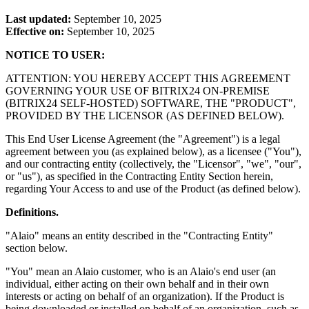
Last updated:
September 10, 2025
Effective on:
September 10, 2025
NOTICE TO USER:
ATTENTION: YOU HEREBY ACCEPT THIS AGREEMENT
GOVERNING YOUR USE OF BITRIX24 ON-PREMISE
(BITRIX24 SELF-HOSTED) SOFTWARE, THE "PRODUCT",
PROVIDED BY THE LICENSOR (AS DEFINED BELOW).
This End User License Agreement (the "Agreement") is a legal
agreement between you (as explained below), as a licensee ("You"),
and our contracting entity (collectively, the "Licensor", "we", "our",
or "us"), as specified in the Contracting Entity Section herein,
regarding Your Access to and use of the Product (as defined below).
Definitions.
"Alaio" means an entity described in the "Contracting Entity"
section below.
"You" mean an Alaio customer, who is an Alaio's end user (an
individual, either acting on their own behalf and in their own
interests or acting on behalf of an organization). If the Product is
being downloaded or installed on behalf of an organization, such as