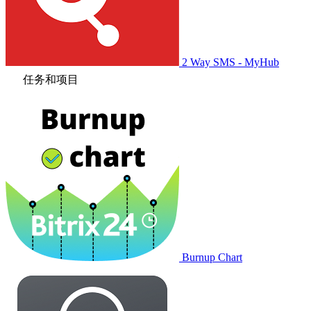
2 Way SMS - MyHub
任务和项目
Burnup Chart