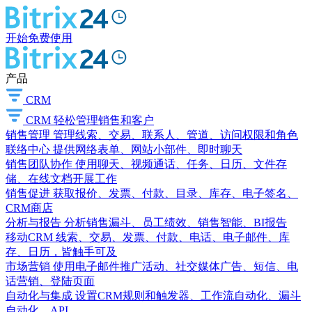
开始免费使用
产品
CRM
CRM
轻松管理销售和客户
销售管理
管理线索、交易、联系人、管道、访问权限和角色
联络中心
提供网络表单、网站小部件、即时聊天
销售团队协作
使用聊天、视频通话、任务、日历、文件存
储、在线文档开展工作
销售促进
获取报价、发票、付款、目录、库存、电子签名、
CRM商店
分析与报告
分析销售漏斗、员工绩效、销售智能、BI报告
移动CRM
线索、交易、发票、付款、电话、电子邮件、库
存、日历，皆触手可及
市场营销
使用电子邮件推广活动、社交媒体广告、短信、电
话营销、登陆页面
自动化与集成
设置CRM规则和触发器、工作流自动化、漏斗
自动化、API