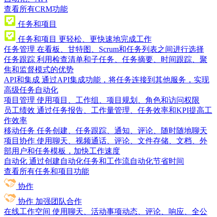
查看所有CRM功能
任务和项目
任务和项目
更轻松、更快速地完成工作
任务管理
在看板、甘特图、Scrum和任务列表之间进行选择
任务跟踪
利用检查清单和子任务、任务摘要、时间跟踪、聚
焦和监督模式的优势
API和集成
通过API集成功能，将任务连接到其他服务，实现
高级任务自动化
项目管理
使用项目、工作组、项目规划、角色和访问权限
员工绩效
通过任务报告、工作量管理、任务效率和KPI提高工
作效率
移动任务
任务创建、任务跟踪、通知、评论、随时随地聊天
项目协作
使用聊天、视频通话、评论、文件存储、文档、外
部用户和任务模板，加快工作速度
自动化
通过创建自动化任务和工作流自动化节省时间
查看所有任务和项目功能
协作
协作
加强团队合作
在线工作空间
使用聊天、活动事项动态、评论、响应、全公