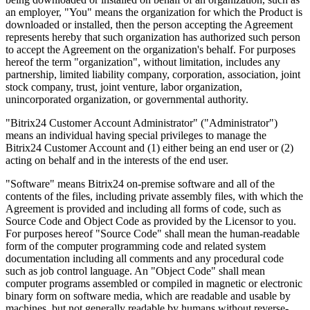
an employer, "You" means the organization for which the Product is
downloaded or installed, then the person accepting the Agreement
represents hereby that such organization has authorized such person
to accept the Agreement on the organization's behalf. For purposes
hereof the term "organization", without limitation, includes any
partnership, limited liability company, corporation, association, joint
stock company, trust, joint venture, labor organization,
unincorporated organization, or governmental authority.
"Bitrix24 Customer Account Administrator" ("Administrator")
means an individual having special privileges to manage the
Bitrix24 Customer Account and (1) either being an end user or (2)
acting on behalf and in the interests of the end user.
"Software" means Bitrix24 on-premise software and all of the
contents of the files, including private assembly files, with which the
Agreement is provided and including all forms of code, such as
Source Code and Object Code as provided by the Licensor to you.
For purposes hereof "Source Code" shall mean the human-readable
form of the computer programming code and related system
documentation including all comments and any procedural code
such as job control language. An "Object Code" shall mean
computer programs assembled or compiled in magnetic or electronic
binary form on software media, which are readable and usable by
machines, but not generally readable by humans without reverse-