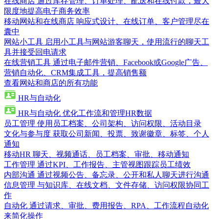
在线商店
通过库存管理、订单处理、配送和在线付款，最大
限度地提高电子商务效率
移动网站和在线商店
响应式设计、在线订单、客户管理尽在
囊中
网站小工具
启用小工具与网站游客聊天，使用流行的聊天工
具并接受回电请求
在线营销工具
通过电子邮件营销、Facebook或Google广告、
营销自动化、CRM集成工具，提高销售额
查看网站和商店的所有功能
HR与自动化
HR与自动化
优化工作流和管理HR数据
员工管理
使用员工档案、公司架构、访问权限、活动目录
文化与参与度
获取公司新闻、投票、致谢徽章、标签、个人
通知
移动HR
聊天、视频通话、员工档案、审批、移动通知
工作管理
通过KPI、工作报告、主管视图跟踪员工绩效
内部沟通
通过视频公告、备忘录、公开和私人聊天进行沟通
信息管理
与知识库、在线文档、文件存储、访问权限协同工
作
自动化
通过请求、审批、费用报告、RPA、工作流程自动化
来简化操作