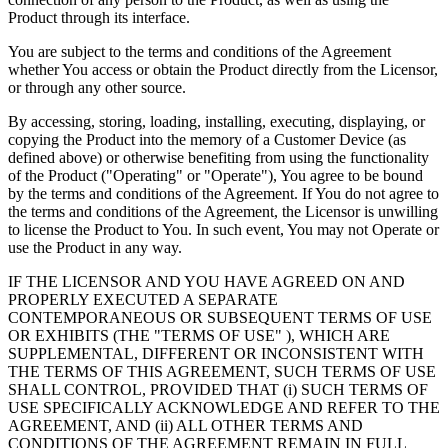
Product through its interface.
You are subject to the terms and conditions of the Agreement
whether You access or obtain the Product directly from the Licensor,
or through any other source.
By accessing, storing, loading, installing, executing, displaying, or
copying the Product into the memory of a Customer Device (as
defined above) or otherwise benefiting from using the functionality
of the Product ("Operating" or "Operate"), You agree to be bound
by the terms and conditions of the Agreement. If You do not agree to
the terms and conditions of the Agreement, the Licensor is unwilling
to license the Product to You. In such event, You may not Operate or
use the Product in any way.
IF THE LICENSOR AND YOU HAVE AGREED ON AND
PROPERLY EXECUTED A SEPARATE
CONTEMPORANEOUS OR SUBSEQUENT TERMS OF USE
OR EXHIBITS (THE "TERMS OF USE" ), WHICH ARE
SUPPLEMENTAL, DIFFERENT OR INCONSISTENT WITH
THE TERMS OF THIS AGREEMENT, SUCH TERMS OF USE
SHALL CONTROL, PROVIDED THAT (i) SUCH TERMS OF
USE SPECIFICALLY ACKNOWLEDGE AND REFER TO THE
AGREEMENT, AND (ii) ALL OTHER TERMS AND
CONDITIONS OF THE AGREEMENT REMAIN IN FULL