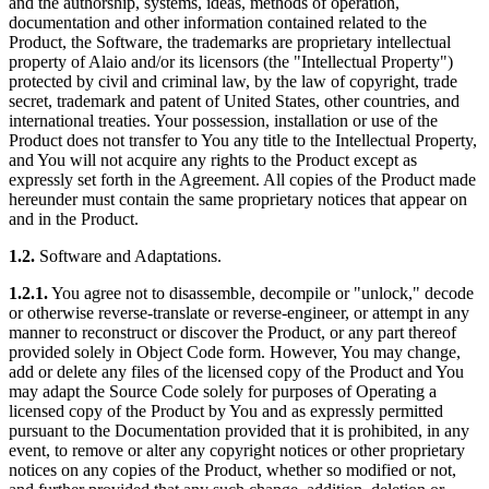
and the authorship, systems, ideas, methods of operation,
documentation and other information contained related to the
Product, the Software, the trademarks are proprietary intellectual
property of Alaio and/or its licensors (the "Intellectual Property")
protected by civil and criminal law, by the law of copyright, trade
secret, trademark and patent of United States, other countries, and
international treaties. Your possession, installation or use of the
Product does not transfer to You any title to the Intellectual Property,
and You will not acquire any rights to the Product except as
expressly set forth in the Agreement. All copies of the Product made
hereunder must contain the same proprietary notices that appear on
and in the Product.
1.2.
Software and Adaptations.
1.2.1.
You agree not to disassemble, decompile or "unlock," decode
or otherwise reverse-translate or reverse-engineer, or attempt in any
manner to reconstruct or discover the Product, or any part thereof
provided solely in Object Code form. However, You may change,
add or delete any files of the licensed copy of the Product and You
may adapt the Source Code solely for purposes of Operating a
licensed copy of the Product by You and as expressly permitted
pursuant to the Documentation provided that it is prohibited, in any
event, to remove or alter any copyright notices or other proprietary
notices on any copies of the Product, whether so modified or not,