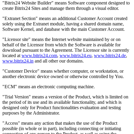
"Bitrix24 Website Builder" means Software component designed to
create Bitrix24 Sites and manage them through a visual editor.
"Extranet Section" means an additional Customer Account created
solely using the Extranet module, having a shared domain name,
Software Kernel, and database with the main Customer Account.
"Licensor site" means the Internet website maintained by or on
behalf of the Licensor from which the Software is available for
download pursuant to the Agreement. The Licensor site is currently
located at
www.bitrix24.com
,
www.bitrix24.eu
,
www.bitrix24.de
,
www.bitrix24.in
and all other our domains.
"Customer Device" means whether computer, or workstation, or
another electronic device owned or otherwise controlled by You.
"ECM" means an electronic computing machine.
"Trial Version" means a version of the Product, which is limited on
the period of its use and its available functionality, and which is
designed only for Product functionalities evaluation and testing
purposes by the Administrator.
"Access" means any action that makes the use of the Product
possible (in whole or in part), including connecting or initiating
connection of any person to the Product, as well as using the