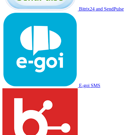
Bitrix24 and SendPulse
E-goi SMS