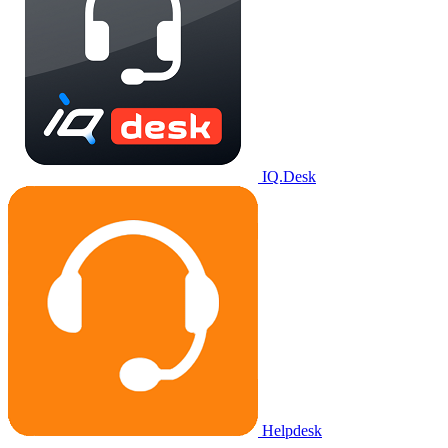
IQ.Desk
Helpdesk