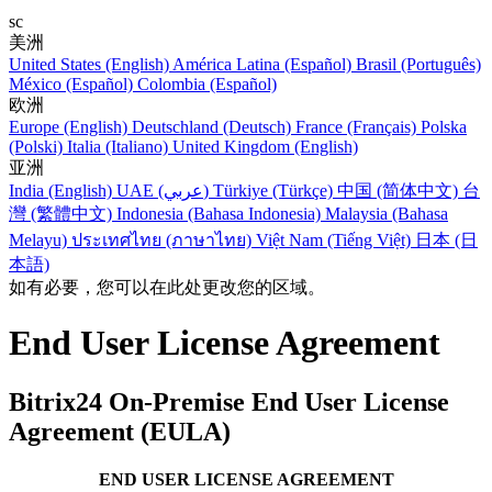
sc
美洲
United States (English)
América Latina (Español)
Brasil (Português)
México (Español)
Colombia (Español)
欧洲
Europe (English)
Deutschland (Deutsch)
France (Français)
Polska
(Polski)
Italia (Italiano)
United Kingdom (English)
亚洲
India (English)
UAE (عربي)
Türkiye (Türkçe)
中国 (简体中文)
台
灣 (繁體中文)
Indonesia (Bahasa Indonesia)
Malaysia (Bahasa
Melayu)
ประเทศไทย (ภาษาไทย)
Việt Nam (Tiếng Việt)
日本 (日
本語)
如有必要，您可以在此处更改您的区域。
End User License Agreement
Bitrix24 On-Premise End User License
Agreement (EULA)
END USER LICENSE AGREEMENT