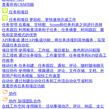
查看所有CRM功能
任务和项目
任务和项目
更轻松、更快速地完成工作
任务管理
在看板、甘特图、Scrum和任务列表之间进行选择
任务跟踪
利用检查清单和子任务、任务摘要、时间跟踪、聚
焦和监督模式的优势
API和集成
通过API集成功能，将任务连接到其他服务，实现
高级任务自动化
项目管理
使用项目、工作组、项目规划、角色和访问权限
员工绩效
通过任务报告、工作量管理、任务效率和KPI提高工
作效率
移动任务
任务创建、任务跟踪、通知、评论、随时随地聊天
项目协作
使用聊天、视频通话、评论、文件存储、文档、外
部用户和任务模板，加快工作速度
自动化
通过创建自动化任务和工作流自动化节省时间
查看所有任务和项目功能
协作
协作
加强团队合作
在线工作空间
使用聊天、活动事项动态、评论、响应、全公