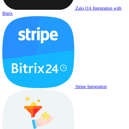
Zalo OA Integration with
Bitrix
Stripe Integration