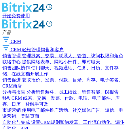
开始免费使用
产品
CRM
CRM
轻松管理销售和客户
销售管理
管理线索、交易、联系人、管道、访问权限和角色
联络中心
提供网络表单、网站小部件、即时聊天
销售团队协作
使用聊天、视频通话、任务、日历、文件存
储、在线文档开展工作
销售促进
获取报价、发票、付款、目录、库存、电子签名、
CRM商店
分析与报告
分析销售漏斗、员工绩效、销售智能、BI报告
移动CRM
线索、交易、发票、付款、电话、电子邮件、库
存、日历，皆触手可及
市场营销
使用电子邮件推广活动、社交媒体广告、短信、电
话营销、登陆页面
自动化与集成
设置CRM规则和触发器、工作流自动化、漏斗
自动化、API