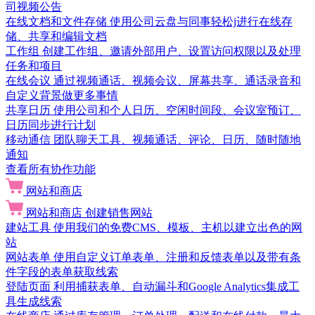
司视频公告
在线文档和文件存储
使用公司云盘与同事轻松j进行在线存
储、共享和编辑文档
工作组
创建工作组、邀请外部用户、设置访问权限以及处理
任务和项目
在线会议
通过视频通话、视频会议、屏幕共享、通话录音和
自定义背景做更多事情
共享日历
使用公司和个人日历、空闲时间段、会议室预订、
日历同步进行计划
移动通信
团队聊天工具、视频通话、评论、日历、随时随地
通知
查看所有协作功能
网站和商店
网站和商店
创建销售网站
建站工具
使用我们的免费CMS、模板、主机以建立出色的网
站
网站表单
使用自定义订单表单、注册和反馈表单以及带有条
件字段的表单获取线索
登陆页面
利用捕获表单、自动漏斗和Google Analytics集成工
具生成线索