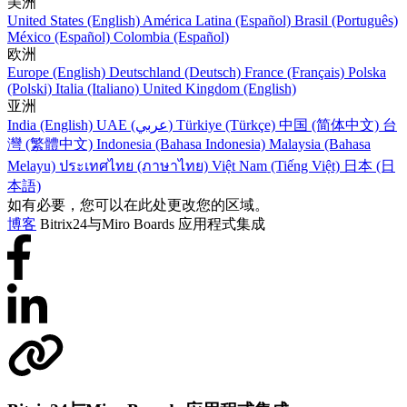
美洲
United States (English)
América Latina (Español)
Brasil (Português)
México (Español)
Colombia (Español)
欧洲
Europe (English)
Deutschland (Deutsch)
France (Français)
Polska
(Polski)
Italia (Italiano)
United Kingdom (English)
亚洲
India (English)
UAE (عربي)
Türkiye (Türkçe)
中国 (简体中文)
台
灣 (繁體中文)
Indonesia (Bahasa Indonesia)
Malaysia (Bahasa
Melayu)
ประเทศไทย (ภาษาไทย)
Việt Nam (Tiếng Việt)
日本 (日
本語)
如有必要，您可以在此处更改您的区域。
博客
Bitrix24与Miro Boards 应用程式集成