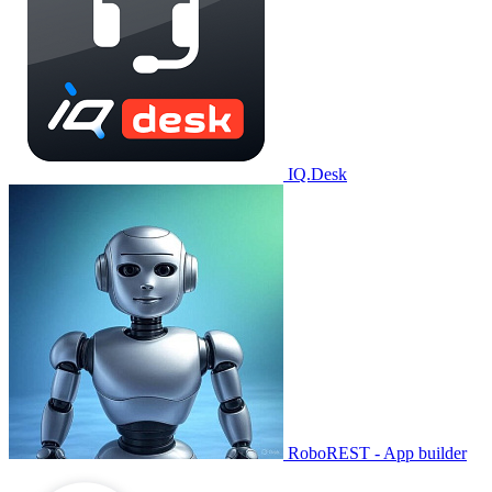
IQ.Desk
RoboREST - App builder