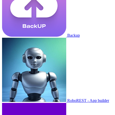
Backup
RoboREST - App builder