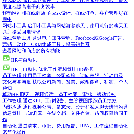
在线商店
通过库存管理、订单处理、配送和在线付款，最大
限度地提高电子商务效率
移动网站和在线商店
响应式设计、在线订单、客户管理尽在
囊中
网站小工具
启用小工具与网站游客聊天，使用流行的聊天工
具并接受回电请求
在线营销工具
通过电子邮件营销、Facebook或Google广告、
营销自动化、CRM集成工具，提高销售额
查看网站和商店的所有功能
HR与自动化
HR与自动化
优化工作流和管理HR数据
员工管理
使用员工档案、公司架构、访问权限、活动目录
文化与参与度
获取公司新闻、投票、致谢徽章、标签、个人
通知
移动HR
聊天、视频通话、员工档案、审批、移动通知
工作管理
通过KPI、工作报告、主管视图跟踪员工绩效
内部沟通
通过视频公告、备忘录、公开和私人聊天进行沟通
信息管理
与知识库、在线文档、文件存储、访问权限协同工
作
自动化
通过请求、审批、费用报告、RPA、工作流程自动化
来简化操作