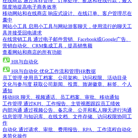
在线商店
通过库存管理、订单处理、配送和在线付款，最大
限度地提高电子商务效率
移动网站和在线商店
响应式设计、在线订单、客户管理尽在
囊中
网站小工具
启用小工具与网站游客聊天，使用流行的聊天工
具并接受回电请求
在线营销工具
通过电子邮件营销、Facebook或Google广告、
营销自动化、CRM集成工具，提高销售额
查看网站和商店的所有功能
HR与自动化
HR与自动化
优化工作流和管理HR数据
员工管理
使用员工档案、公司架构、访问权限、活动目录
文化与参与度
获取公司新闻、投票、致谢徽章、标签、个人
通知
移动HR
聊天、视频通话、员工档案、审批、移动通知
工作管理
通过KPI、工作报告、主管视图跟踪员工绩效
内部沟通
通过视频公告、备忘录、公开和私人聊天进行沟通
信息管理
与知识库、在线文档、文件存储、访问权限协同工
作
自动化
通过请求、审批、费用报告、RPA、工作流程自动化
来简化操作