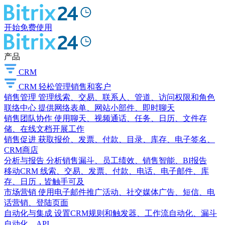
开始免费使用
产品
CRM
CRM
轻松管理销售和客户
销售管理
管理线索、交易、联系人、管道、访问权限和角色
联络中心
提供网络表单、网站小部件、即时聊天
销售团队协作
使用聊天、视频通话、任务、日历、文件存
储、在线文档开展工作
销售促进
获取报价、发票、付款、目录、库存、电子签名、
CRM商店
分析与报告
分析销售漏斗、员工绩效、销售智能、BI报告
移动CRM
线索、交易、发票、付款、电话、电子邮件、库
存、日历，皆触手可及
市场营销
使用电子邮件推广活动、社交媒体广告、短信、电
话营销、登陆页面
自动化与集成
设置CRM规则和触发器、工作流自动化、漏斗
自动化、API