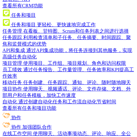
查看所有CRM功能
任务和项目
任务和项目
更轻松、更快速地完成工作
任务管理
在看板、甘特图、Scrum和任务列表之间进行选择
任务跟踪
利用检查清单和子任务、任务摘要、时间跟踪、聚
焦和监督模式的优势
API和集成
通过API集成功能，将任务连接到其他服务，实现
高级任务自动化
项目管理
使用项目、工作组、项目规划、角色和访问权限
员工绩效
通过任务报告、工作量管理、任务效率和KPI提高工
作效率
移动任务
任务创建、任务跟踪、通知、评论、随时随地聊天
项目协作
使用聊天、视频通话、评论、文件存储、文档、外
部用户和任务模板，加快工作速度
自动化
通过创建自动化任务和工作流自动化节省时间
查看所有任务和项目功能
协作
协作
加强团队合作
在线工作空间
使用聊天、活动事项动态、评论、响应、全公