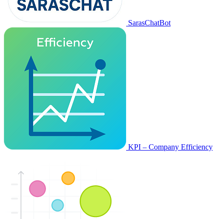
SarasChatBot
KPI – Company Efficiency