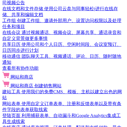
司视频公告
在线文档和文件存储
使用公司云盘与同事轻松j进行在线存
储、共享和编辑文档
工作组
创建工作组、邀请外部用户、设置访问权限以及处理
任务和项目
在线会议
通过视频通话、视频会议、屏幕共享、通话录音和
自定义背景做更多事情
共享日历
使用公司和个人日历、空闲时间段、会议室预订、
日历同步进行计划
移动通信
团队聊天工具、视频通话、评论、日历、随时随地
通知
查看所有协作功能
网站和商店
网站和商店
创建销售网站
建站工具
使用我们的免费CMS、模板、主机以建立出色的网
站
网站表单
使用自定义订单表单、注册和反馈表单以及带有条
件字段的表单获取线索
登陆页面
利用捕获表单、自动漏斗和Google Analytics集成工
具生成线索