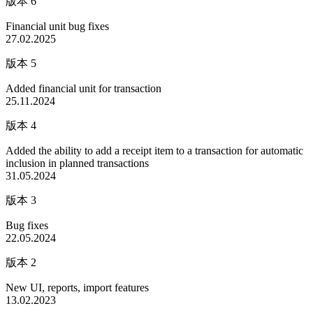
版本 6
Financial unit bug fixes
27.02.2025
版本 5
Added financial unit for transaction
25.11.2024
版本 4
Added the ability to add a receipt item to a transaction for automatic
inclusion in planned transactions
31.05.2024
版本 3
Bug fixes
22.05.2024
版本 2
New UI, reports, import features
13.02.2023