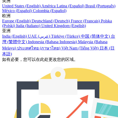
美洲
United States (English)
América Latina (Español)
Brasil (Português)
México (Español)
Colombia (Español)
欧洲
Europe (English)
Deutschland (Deutsch)
France (Français)
Polska
(Polski)
Italia (Italiano)
United Kingdom (English)
亚洲
India (English)
UAE (عربي)
Türkiye (Türkçe)
中国 (简体中文)
台
灣 (繁體中文)
Indonesia (Bahasa Indonesia)
Malaysia (Bahasa
Melayu)
ประเทศไทย (ภาษาไทย)
Việt Nam (Tiếng Việt)
日本 (日
本語)
如有必要，您可以在此处更改您的区域。