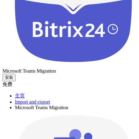
Microsoft Teams Migration
安装
免费
主页
Import and export
Microsoft Teams Migration