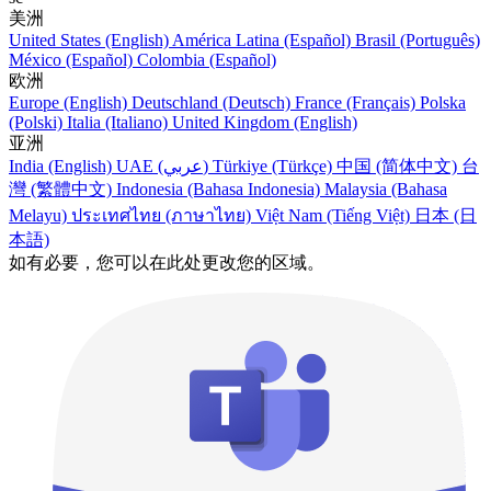
美洲
United States (English)
América Latina (Español)
Brasil (Português)
México (Español)
Colombia (Español)
欧洲
Europe (English)
Deutschland (Deutsch)
France (Français)
Polska
(Polski)
Italia (Italiano)
United Kingdom (English)
亚洲
India (English)
UAE (عربي)
Türkiye (Türkçe)
中国 (简体中文)
台
灣 (繁體中文)
Indonesia (Bahasa Indonesia)
Malaysia (Bahasa
Melayu)
ประเทศไทย (ภาษาไทย)
Việt Nam (Tiếng Việt)
日本 (日
本語)
如有必要，您可以在此处更改您的区域。