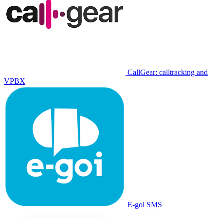
CallGear: calltracking and
VPBX
E-goi SMS