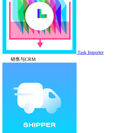
Task Importer
销售与CRM