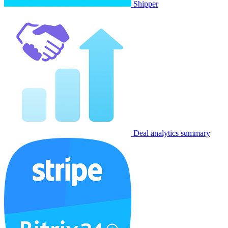
Shipper
Deal analytics summary