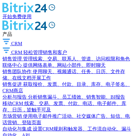
开始免费使用
产品
CRM
CRM
轻松管理销售和客户
销售管理
管理线索、交易、联系人、管道、访问权限和角色
联络中心
提供网络表单、网站小部件、即时聊天
销售团队协作
使用聊天、视频通话、任务、日历、文件存
储、在线文档开展工作
销售促进
获取报价、发票、付款、目录、库存、电子签名、
CRM商店
分析与报告
分析销售漏斗、员工绩效、销售智能、BI报告
移动CRM
线索、交易、发票、付款、电话、电子邮件、库
存、日历，皆触手可及
市场营销
使用电子邮件推广活动、社交媒体广告、短信、电
话营销、登陆页面
自动化与集成
设置CRM规则和触发器、工作流自动化、漏斗
自动化、API