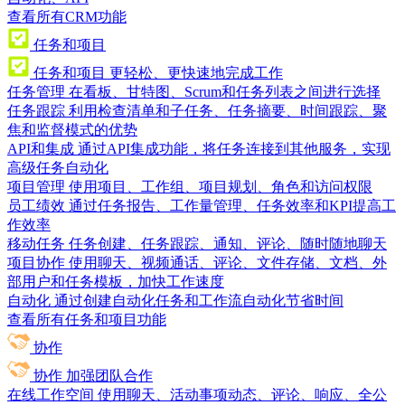
查看所有CRM功能
任务和项目
任务和项目
更轻松、更快速地完成工作
任务管理
在看板、甘特图、Scrum和任务列表之间进行选择
任务跟踪
利用检查清单和子任务、任务摘要、时间跟踪、聚
焦和监督模式的优势
API和集成
通过API集成功能，将任务连接到其他服务，实现
高级任务自动化
项目管理
使用项目、工作组、项目规划、角色和访问权限
员工绩效
通过任务报告、工作量管理、任务效率和KPI提高工
作效率
移动任务
任务创建、任务跟踪、通知、评论、随时随地聊天
项目协作
使用聊天、视频通话、评论、文件存储、文档、外
部用户和任务模板，加快工作速度
自动化
通过创建自动化任务和工作流自动化节省时间
查看所有任务和项目功能
协作
协作
加强团队合作
在线工作空间
使用聊天、活动事项动态、评论、响应、全公