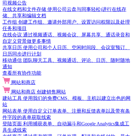
司视频公告
在线文档和文件存储
使用公司云盘与同事轻松j进行在线存
储、共享和编辑文档
工作组
创建工作组、邀请外部用户、设置访问权限以及处理
任务和项目
在线会议
通过视频通话、视频会议、屏幕共享、通话录音和
自定义背景做更多事情
共享日历
使用公司和个人日历、空闲时间段、会议室预订、
日历同步进行计划
移动通信
团队聊天工具、视频通话、评论、日历、随时随地
通知
查看所有协作功能
网站和商店
网站和商店
创建销售网站
建站工具
使用我们的免费CMS、模板、主机以建立出色的网
站
网站表单
使用自定义订单表单、注册和反馈表单以及带有条
件字段的表单获取线索
登陆页面
利用捕获表单、自动漏斗和Google Analytics集成工
具生成线索