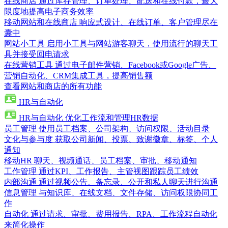
在线商店
通过库存管理、订单处理、配送和在线付款，最大
限度地提高电子商务效率
移动网站和在线商店
响应式设计、在线订单、客户管理尽在
囊中
网站小工具
启用小工具与网站游客聊天，使用流行的聊天工
具并接受回电请求
在线营销工具
通过电子邮件营销、Facebook或Google广告、
营销自动化、CRM集成工具，提高销售额
查看网站和商店的所有功能
HR与自动化
HR与自动化
优化工作流和管理HR数据
员工管理
使用员工档案、公司架构、访问权限、活动目录
文化与参与度
获取公司新闻、投票、致谢徽章、标签、个人
通知
移动HR
聊天、视频通话、员工档案、审批、移动通知
工作管理
通过KPI、工作报告、主管视图跟踪员工绩效
内部沟通
通过视频公告、备忘录、公开和私人聊天进行沟通
信息管理
与知识库、在线文档、文件存储、访问权限协同工
作
自动化
通过请求、审批、费用报告、RPA、工作流程自动化
来简化操作