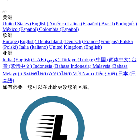
sc
美洲
United States (English)
América Latina (Español)
Brasil (Português)
México (Español)
Colombia (Español)
欧洲
Europe (English)
Deutschland (Deutsch)
France (Français)
Polska
(Polski)
Italia (Italiano)
United Kingdom (English)
亚洲
India (English)
UAE (عربي)
Türkiye (Türkçe)
中国 (简体中文)
台
灣 (繁體中文)
Indonesia (Bahasa Indonesia)
Malaysia (Bahasa
Melayu)
ประเทศไทย (ภาษาไทย)
Việt Nam (Tiếng Việt)
日本 (日
本語)
如有必要，您可以在此处更改您的区域。