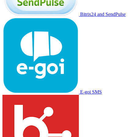
Bitrix24 and SendPulse
E-goi SMS