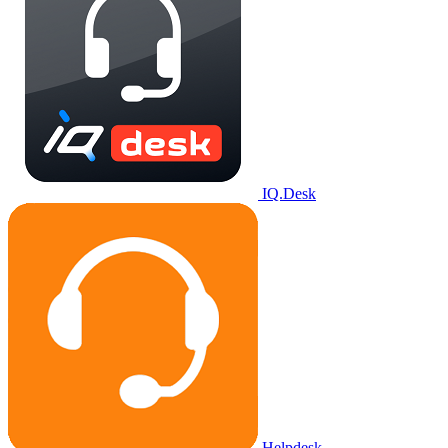
IQ.Desk
Helpdesk