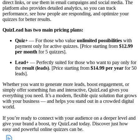
direct links, or use them in email campaigns and social media. The
platform also provides detailed analytics, so you can track
performance, see how people are responding, and optimize your
quizzes for better results.
QuizLead has two main pricing plans:
Quiz+
— For those who value
unlimited possibilities
with
payment only for active quizzes. [Price starting from
$12.99
per month
for 5 quizzes].
Lead+
— Perfectly suited for those who want to pay only for
the
result (leads)
. [Price starting from
$14.99 per year
for 50
leads].
Whether you want to generate more leads, boost engagement, or
simply offer something fun and interactive, QuizLead gives you
everything you need. It’s a modern, flexible quiz solution that grows
with your business — and helps you stand out in a crowded digital
world.
If you’re ready to connect with your audience on a deeper level and
give your brand a boost, try QuizLead today. Discover just how
easy and powerful online quizzes can be.