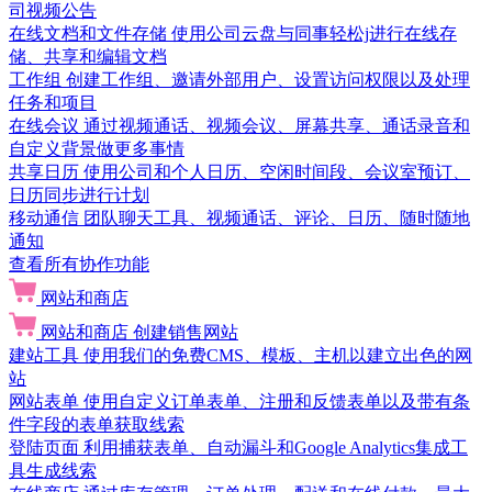
司视频公告
在线文档和文件存储
使用公司云盘与同事轻松j进行在线存
储、共享和编辑文档
工作组
创建工作组、邀请外部用户、设置访问权限以及处理
任务和项目
在线会议
通过视频通话、视频会议、屏幕共享、通话录音和
自定义背景做更多事情
共享日历
使用公司和个人日历、空闲时间段、会议室预订、
日历同步进行计划
移动通信
团队聊天工具、视频通话、评论、日历、随时随地
通知
查看所有协作功能
网站和商店
网站和商店
创建销售网站
建站工具
使用我们的免费CMS、模板、主机以建立出色的网
站
网站表单
使用自定义订单表单、注册和反馈表单以及带有条
件字段的表单获取线索
登陆页面
利用捕获表单、自动漏斗和Google Analytics集成工
具生成线索