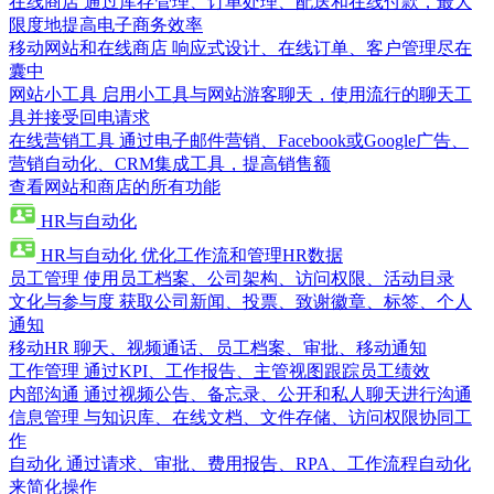
在线商店
通过库存管理、订单处理、配送和在线付款，最大
限度地提高电子商务效率
移动网站和在线商店
响应式设计、在线订单、客户管理尽在
囊中
网站小工具
启用小工具与网站游客聊天，使用流行的聊天工
具并接受回电请求
在线营销工具
通过电子邮件营销、Facebook或Google广告、
营销自动化、CRM集成工具，提高销售额
查看网站和商店的所有功能
HR与自动化
HR与自动化
优化工作流和管理HR数据
员工管理
使用员工档案、公司架构、访问权限、活动目录
文化与参与度
获取公司新闻、投票、致谢徽章、标签、个人
通知
移动HR
聊天、视频通话、员工档案、审批、移动通知
工作管理
通过KPI、工作报告、主管视图跟踪员工绩效
内部沟通
通过视频公告、备忘录、公开和私人聊天进行沟通
信息管理
与知识库、在线文档、文件存储、访问权限协同工
作
自动化
通过请求、审批、费用报告、RPA、工作流程自动化
来简化操作