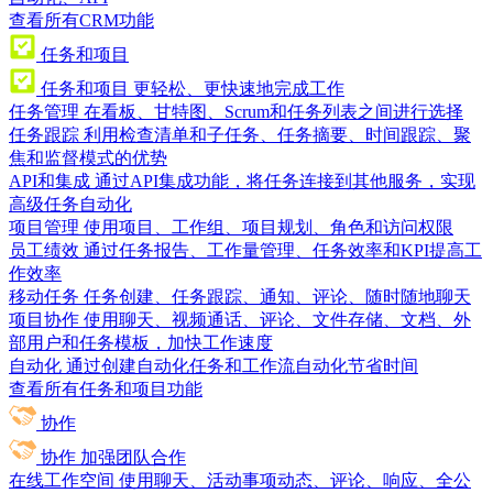
查看所有CRM功能
任务和项目
任务和项目
更轻松、更快速地完成工作
任务管理
在看板、甘特图、Scrum和任务列表之间进行选择
任务跟踪
利用检查清单和子任务、任务摘要、时间跟踪、聚
焦和监督模式的优势
API和集成
通过API集成功能，将任务连接到其他服务，实现
高级任务自动化
项目管理
使用项目、工作组、项目规划、角色和访问权限
员工绩效
通过任务报告、工作量管理、任务效率和KPI提高工
作效率
移动任务
任务创建、任务跟踪、通知、评论、随时随地聊天
项目协作
使用聊天、视频通话、评论、文件存储、文档、外
部用户和任务模板，加快工作速度
自动化
通过创建自动化任务和工作流自动化节省时间
查看所有任务和项目功能
协作
协作
加强团队合作
在线工作空间
使用聊天、活动事项动态、评论、响应、全公