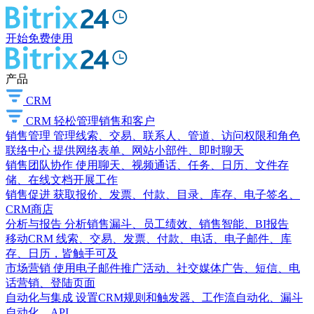
开始免费使用
产品
CRM
CRM
轻松管理销售和客户
销售管理
管理线索、交易、联系人、管道、访问权限和角色
联络中心
提供网络表单、网站小部件、即时聊天
销售团队协作
使用聊天、视频通话、任务、日历、文件存
储、在线文档开展工作
销售促进
获取报价、发票、付款、目录、库存、电子签名、
CRM商店
分析与报告
分析销售漏斗、员工绩效、销售智能、BI报告
移动CRM
线索、交易、发票、付款、电话、电子邮件、库
存、日历，皆触手可及
市场营销
使用电子邮件推广活动、社交媒体广告、短信、电
话营销、登陆页面
自动化与集成
设置CRM规则和触发器、工作流自动化、漏斗
自动化、API