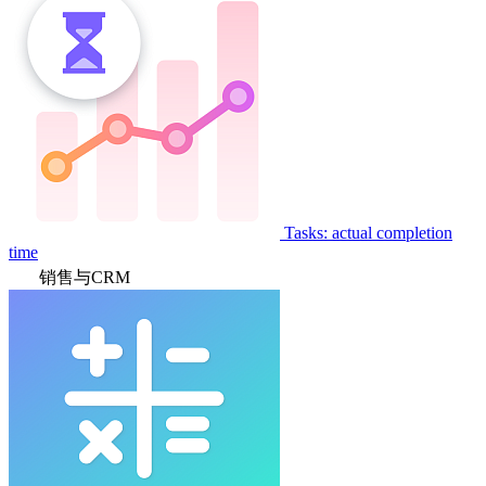
Tasks: actual completion
time
销售与CRM