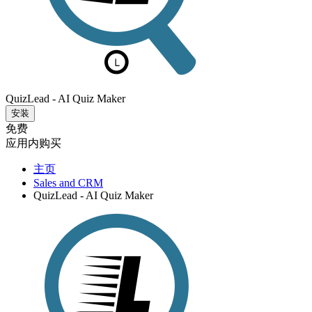
QuizLead - AI Quiz Maker
安装
免费
应用内购买
主页
Sales and CRM
QuizLead - AI Quiz Maker