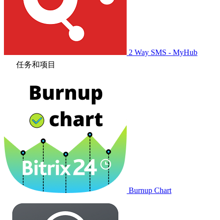
2 Way SMS - MyHub
任务和项目
Burnup Chart