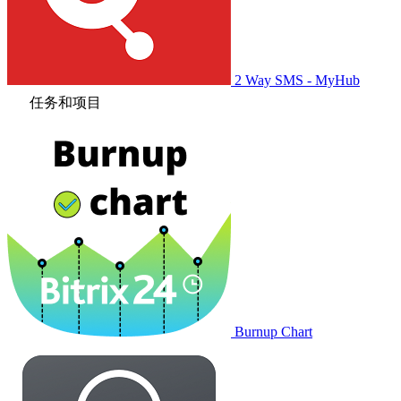
2 Way SMS - MyHub
任务和项目
Burnup Chart