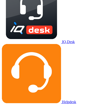
IQ.Desk
Helpdesk