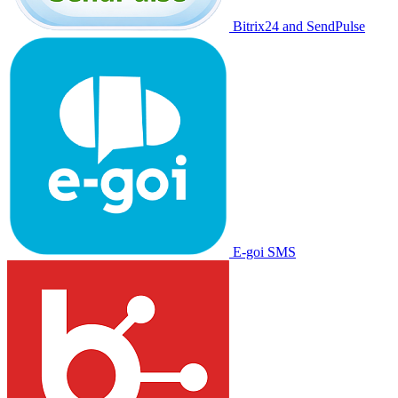
Bitrix24 and SendPulse
E-goi SMS