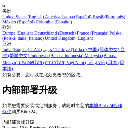
sc
美洲
United States (English)
América Latina (Español)
Brasil (Português)
México (Español)
Colombia (Español)
欧洲
Europe (English)
Deutschland (Deutsch)
France (Français)
Polska
(Polski)
Italia (Italiano)
United Kingdom (English)
亚洲
India (English)
UAE (عربي)
Türkiye (Türkçe)
中国 (简体中文)
台
灣 (繁體中文)
Indonesia (Bahasa Indonesia)
Malaysia (Bahasa
Melayu)
ประเทศไทย (ภาษาไทย)
Việt Nam (Tiếng Việt)
日本 (日
本語)
如有必要，您可以在此处更改您的区域。
内部部署升级
如果您需要安装或定制服务，请随时向您的
本地Bitrix24合作
伙伴
购买Bitrix24。
内部部署版升级
Business 50 to Business 100 Upgrade