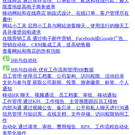
在线商店
通过库存管理、订单处理、配送和在线付款，最大
限度地提高电子商务效率
移动网站和在线商店
响应式设计、在线订单、客户管理尽在
囊中
网站小工具
启用小工具与网站游客聊天，使用流行的聊天工
具并接受回电请求
在线营销工具
通过电子邮件营销、Facebook或Google广告、
营销自动化、CRM集成工具，提高销售额
查看网站和商店的所有功能
HR与自动化
HR与自动化
优化工作流和管理HR数据
员工管理
使用员工档案、公司架构、访问权限、活动目录
文化与参与度
获取公司新闻、投票、致谢徽章、标签、个人
通知
移动HR
聊天、视频通话、员工档案、审批、移动通知
工作管理
通过KPI、工作报告、主管视图跟踪员工绩效
内部沟通
通过视频公告、备忘录、公开和私人聊天进行沟通
信息管理
与知识库、在线文档、文件存储、访问权限协同工
作
自动化
通过请求、审批、费用报告、RPA、工作流程自动化
来简化操作