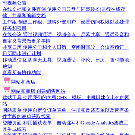
司视频公告
在线文档和文件存储
使用公司云盘与同事轻松j进行在线存
储、共享和编辑文档
工作组
创建工作组、邀请外部用户、设置访问权限以及处理
任务和项目
在线会议
通过视频通话、视频会议、屏幕共享、通话录音和
自定义背景做更多事情
共享日历
使用公司和个人日历、空闲时间段、会议室预订、
日历同步进行计划
移动通信
团队聊天工具、视频通话、评论、日历、随时随地
通知
查看所有协作功能
网站和商店
网站和商店
创建销售网站
建站工具
使用我们的免费CMS、模板、主机以建立出色的网
站
网站表单
使用自定义订单表单、注册和反馈表单以及带有条
件字段的表单获取线索
登陆页面
利用捕获表单、自动漏斗和Google Analytics集成工
具生成线索