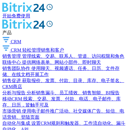
开始免费使用
产品
CRM
CRM
轻松管理销售和客户
销售管理
管理线索、交易、联系人、管道、访问权限和角色
联络中心
提供网络表单、网站小部件、即时聊天
销售团队协作
使用聊天、视频通话、任务、日历、文件存
储、在线文档开展工作
销售促进
获取报价、发票、付款、目录、库存、电子签名、
CRM商店
分析与报告
分析销售漏斗、员工绩效、销售智能、BI报告
移动CRM
线索、交易、发票、付款、电话、电子邮件、库
存、日历，皆触手可及
市场营销
使用电子邮件推广活动、社交媒体广告、短信、电
话营销、登陆页面
自动化与集成
设置CRM规则和触发器、工作流自动化、漏斗
自动化、API