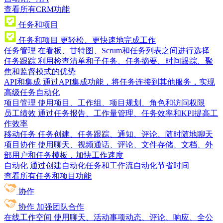
查看所有CRM功能
任务和项目
任务和项目
更轻松、更快速地完成工作
任务管理
在看板、甘特图、Scrum和任务列表之间进行选择
任务跟踪
利用检查清单和子任务、任务摘要、时间跟踪、聚
焦和监督模式的优势
API和集成
通过API集成功能，将任务连接到其他服务，实现
高级任务自动化
项目管理
使用项目、工作组、项目规划、角色和访问权限
员工绩效
通过任务报告、工作量管理、任务效率和KPI提高工
作效率
移动任务
任务创建、任务跟踪、通知、评论、随时随地聊天
项目协作
使用聊天、视频通话、评论、文件存储、文档、外
部用户和任务模板，加快工作速度
自动化
通过创建自动化任务和工作流自动化节省时间
查看所有任务和项目功能
协作
协作
加强团队合作
在线工作空间
使用聊天、活动事项动态、评论、响应、全公