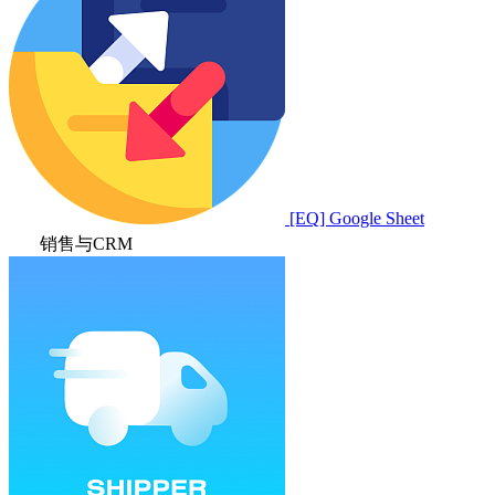
[EQ] Google Sheet
销售与CRM