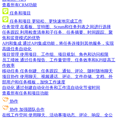
查看所有CRM功能
任务和项目
任务和项目
更轻松、更快速地完成工作
任务管理
在看板、甘特图、Scrum和任务列表之间进行选择
任务跟踪
利用检查清单和子任务、任务摘要、时间跟踪、聚
焦和监督模式的优势
API和集成
通过API集成功能，将任务连接到其他服务，实现
高级任务自动化
项目管理
使用项目、工作组、项目规划、角色和访问权限
员工绩效
通过任务报告、工作量管理、任务效率和KPI提高工
作效率
移动任务
任务创建、任务跟踪、通知、评论、随时随地聊天
项目协作
使用聊天、视频通话、评论、文件存储、文档、外
部用户和任务模板，加快工作速度
自动化
通过创建自动化任务和工作流自动化节省时间
查看所有任务和项目功能
协作
协作
加强团队合作
在线工作空间
使用聊天、活动事项动态、评论、响应、全公