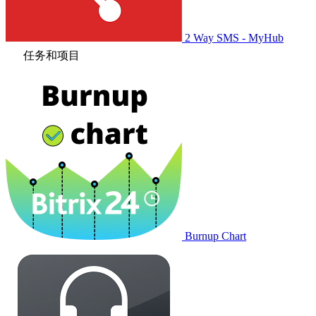
2 Way SMS - MyHub
任务和项目
Burnup Chart