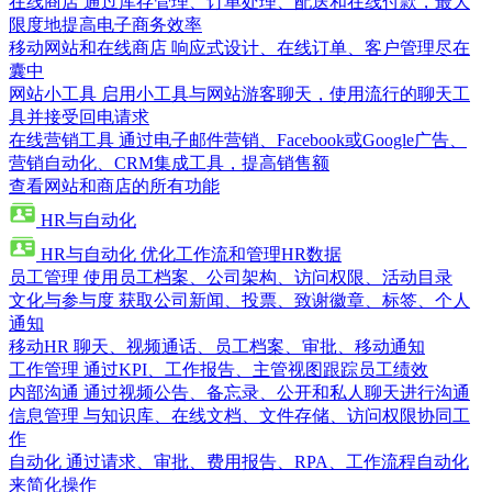
在线商店
通过库存管理、订单处理、配送和在线付款，最大
限度地提高电子商务效率
移动网站和在线商店
响应式设计、在线订单、客户管理尽在
囊中
网站小工具
启用小工具与网站游客聊天，使用流行的聊天工
具并接受回电请求
在线营销工具
通过电子邮件营销、Facebook或Google广告、
营销自动化、CRM集成工具，提高销售额
查看网站和商店的所有功能
HR与自动化
HR与自动化
优化工作流和管理HR数据
员工管理
使用员工档案、公司架构、访问权限、活动目录
文化与参与度
获取公司新闻、投票、致谢徽章、标签、个人
通知
移动HR
聊天、视频通话、员工档案、审批、移动通知
工作管理
通过KPI、工作报告、主管视图跟踪员工绩效
内部沟通
通过视频公告、备忘录、公开和私人聊天进行沟通
信息管理
与知识库、在线文档、文件存储、访问权限协同工
作
自动化
通过请求、审批、费用报告、RPA、工作流程自动化
来简化操作