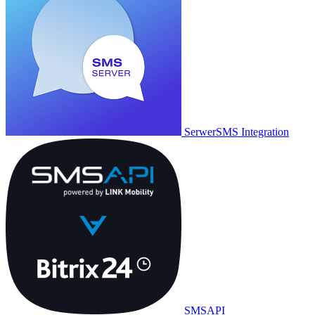
SerwerSMS Integration
SMSAPI