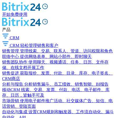
开始免费使用
产品
CRM
CRM
轻松管理销售和客户
销售管理
管理线索、交易、联系人、管道、访问权限和角色
联络中心
提供网络表单、网站小部件、即时聊天
销售团队协作
使用聊天、视频通话、任务、日历、文件存
储、在线文档开展工作
销售促进
获取报价、发票、付款、目录、库存、电子签名、
CRM商店
分析与报告
分析销售漏斗、员工绩效、销售智能、BI报告
移动CRM
线索、交易、发票、付款、电话、电子邮件、库
存、日历，皆触手可及
市场营销
使用电子邮件推广活动、社交媒体广告、短信、电
话营销、登陆页面
自动化与集成
设置CRM规则和触发器、工作流自动化、漏斗
自动化、API