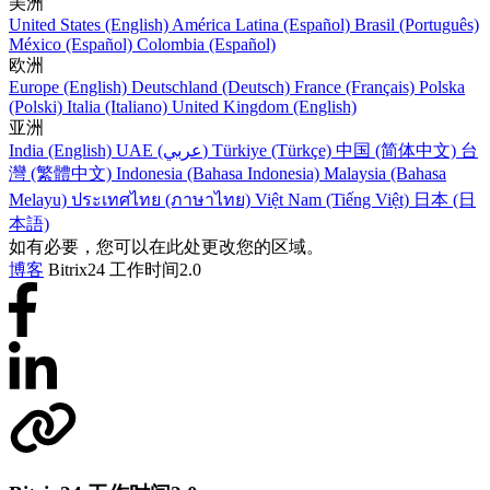
美洲
United States (English)
América Latina (Español)
Brasil (Português)
México (Español)
Colombia (Español)
欧洲
Europe (English)
Deutschland (Deutsch)
France (Français)
Polska
(Polski)
Italia (Italiano)
United Kingdom (English)
亚洲
India (English)
UAE (عربي)
Türkiye (Türkçe)
中国 (简体中文)
台
灣 (繁體中文)
Indonesia (Bahasa Indonesia)
Malaysia (Bahasa
Melayu)
ประเทศไทย (ภาษาไทย)
Việt Nam (Tiếng Việt)
日本 (日
本語)
如有必要，您可以在此处更改您的区域。
博客
Bitrix24 工作时间2.0