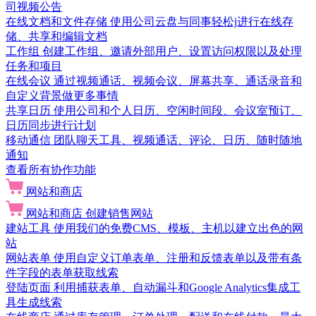
司视频公告
在线文档和文件存储
使用公司云盘与同事轻松j进行在线存
储、共享和编辑文档
工作组
创建工作组、邀请外部用户、设置访问权限以及处理
任务和项目
在线会议
通过视频通话、视频会议、屏幕共享、通话录音和
自定义背景做更多事情
共享日历
使用公司和个人日历、空闲时间段、会议室预订、
日历同步进行计划
移动通信
团队聊天工具、视频通话、评论、日历、随时随地
通知
查看所有协作功能
网站和商店
网站和商店
创建销售网站
建站工具
使用我们的免费CMS、模板、主机以建立出色的网
站
网站表单
使用自定义订单表单、注册和反馈表单以及带有条
件字段的表单获取线索
登陆页面
利用捕获表单、自动漏斗和Google Analytics集成工
具生成线索