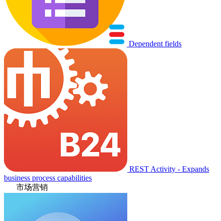
Dependent fields
REST Activity - Expands
business process capabilities
市场营销