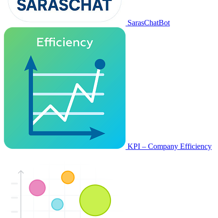
SarasChatBot
KPI – Company Efficiency