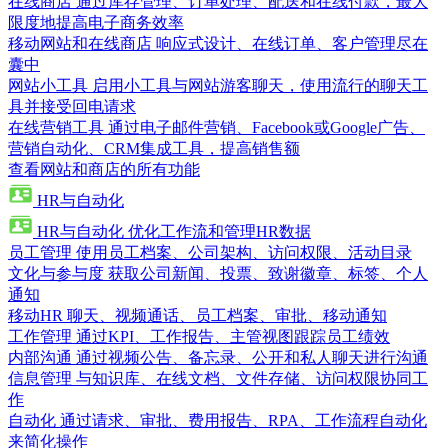
在线商店
通过库存管理、订单处理、配送和在线付款，最大
限度地提高电子商务效率
移动网站和在线商店
响应式设计、在线订单、客户管理尽在
囊中
网站小工具
启用小工具与网站游客聊天，使用流行的聊天工
具并接受回电请求
在线营销工具
通过电子邮件营销、Facebook或Google广告、
营销自动化、CRM集成工具，提高销售额
查看网站和商店的所有功能
HR与自动化
HR与自动化
优化工作流和管理HR数据
员工管理
使用员工档案、公司架构、访问权限、活动目录
文化与参与度
获取公司新闻、投票、致谢徽章、标签、个人
通知
移动HR
聊天、视频通话、员工档案、审批、移动通知
工作管理
通过KPI、工作报告、主管视图跟踪员工绩效
内部沟通
通过视频公告、备忘录、公开和私人聊天进行沟通
信息管理
与知识库、在线文档、文件存储、访问权限协同工
作
自动化
通过请求、审批、费用报告、RPA、工作流程自动化
来简化操作