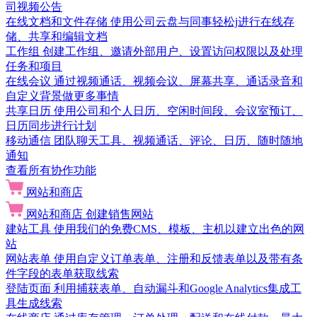
司视频公告
在线文档和文件存储
使用公司云盘与同事轻松j进行在线存
储、共享和编辑文档
工作组
创建工作组、邀请外部用户、设置访问权限以及处理
任务和项目
在线会议
通过视频通话、视频会议、屏幕共享、通话录音和
自定义背景做更多事情
共享日历
使用公司和个人日历、空闲时间段、会议室预订、
日历同步进行计划
移动通信
团队聊天工具、视频通话、评论、日历、随时随地
通知
查看所有协作功能
网站和商店
网站和商店
创建销售网站
建站工具
使用我们的免费CMS、模板、主机以建立出色的网
站
网站表单
使用自定义订单表单、注册和反馈表单以及带有条
件字段的表单获取线索
登陆页面
利用捕获表单、自动漏斗和Google Analytics集成工
具生成线索