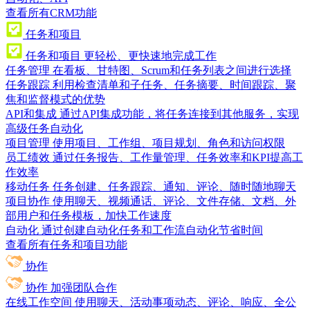
查看所有CRM功能
任务和项目
任务和项目
更轻松、更快速地完成工作
任务管理
在看板、甘特图、Scrum和任务列表之间进行选择
任务跟踪
利用检查清单和子任务、任务摘要、时间跟踪、聚
焦和监督模式的优势
API和集成
通过API集成功能，将任务连接到其他服务，实现
高级任务自动化
项目管理
使用项目、工作组、项目规划、角色和访问权限
员工绩效
通过任务报告、工作量管理、任务效率和KPI提高工
作效率
移动任务
任务创建、任务跟踪、通知、评论、随时随地聊天
项目协作
使用聊天、视频通话、评论、文件存储、文档、外
部用户和任务模板，加快工作速度
自动化
通过创建自动化任务和工作流自动化节省时间
查看所有任务和项目功能
协作
协作
加强团队合作
在线工作空间
使用聊天、活动事项动态、评论、响应、全公