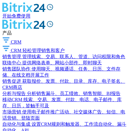
开始免费使用
产品
CRM
CRM
轻松管理销售和客户
销售管理
管理线索、交易、联系人、管道、访问权限和角色
联络中心
提供网络表单、网站小部件、即时聊天
销售团队协作
使用聊天、视频通话、任务、日历、文件存
储、在线文档开展工作
销售促进
获取报价、发票、付款、目录、库存、电子签名、
CRM商店
分析与报告
分析销售漏斗、员工绩效、销售智能、BI报告
移动CRM
线索、交易、发票、付款、电话、电子邮件、库
存、日历，皆触手可及
市场营销
使用电子邮件推广活动、社交媒体广告、短信、电
话营销、登陆页面
自动化与集成
设置CRM规则和触发器、工作流自动化、漏斗
自动化、API