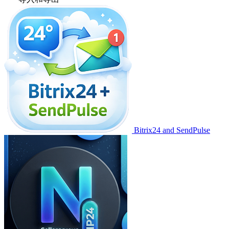
Bitrix24 and SendPulse