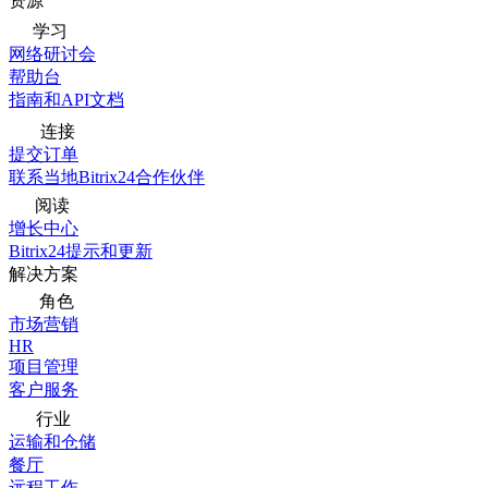
资源
学习
网络研讨会
帮助台
指南和API文档
连接
提交订单
联系当地Bitrix24合作伙伴
阅读
增长中心
Bitrix24提示和更新
解决方案
角色
市场营销
HR
项目管理
客户服务
行业
运输和仓储
餐厅
远程工作