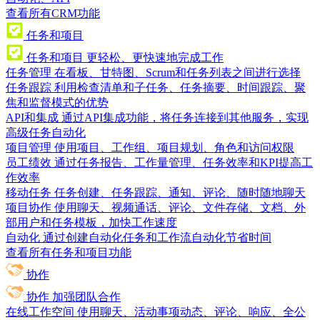
查看所有CRM功能
任务和项目
任务和项目
更轻松、更快速地完成工作
任务管理
在看板、甘特图、Scrum和任务列表之间进行选择
任务跟踪
利用检查清单和子任务、任务摘要、时间跟踪、聚
焦和监督模式的优势
API和集成
通过API集成功能，将任务连接到其他服务，实现
高级任务自动化
项目管理
使用项目、工作组、项目规划、角色和访问权限
员工绩效
通过任务报告、工作量管理、任务效率和KPI提高工
作效率
移动任务
任务创建、任务跟踪、通知、评论、随时随地聊天
项目协作
使用聊天、视频通话、评论、文件存储、文档、外
部用户和任务模板，加快工作速度
自动化
通过创建自动化任务和工作流自动化节省时间
查看所有任务和项目功能
协作
协作
加强团队合作
在线工作空间
使用聊天、活动事项动态、评论、响应、全公