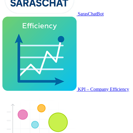
SarasChatBot
KPI – Company Efficiency