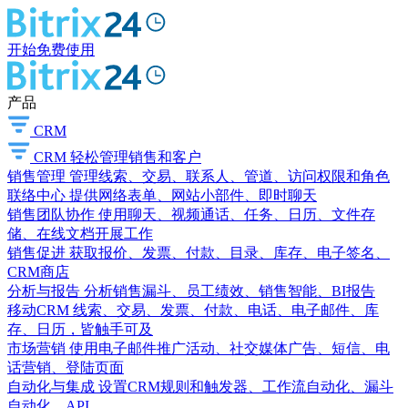
开始免费使用
产品
CRM
CRM
轻松管理销售和客户
销售管理
管理线索、交易、联系人、管道、访问权限和角色
联络中心
提供网络表单、网站小部件、即时聊天
销售团队协作
使用聊天、视频通话、任务、日历、文件存
储、在线文档开展工作
销售促进
获取报价、发票、付款、目录、库存、电子签名、
CRM商店
分析与报告
分析销售漏斗、员工绩效、销售智能、BI报告
移动CRM
线索、交易、发票、付款、电话、电子邮件、库
存、日历，皆触手可及
市场营销
使用电子邮件推广活动、社交媒体广告、短信、电
话营销、登陆页面
自动化与集成
设置CRM规则和触发器、工作流自动化、漏斗
自动化、API