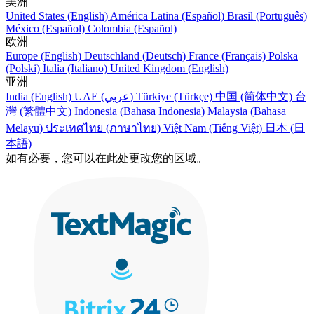
美洲
United States (English)
América Latina (Español)
Brasil (Português)
México (Español)
Colombia (Español)
欧洲
Europe (English)
Deutschland (Deutsch)
France (Français)
Polska
(Polski)
Italia (Italiano)
United Kingdom (English)
亚洲
India (English)
UAE (عربي)
Türkiye (Türkçe)
中国 (简体中文)
台
灣 (繁體中文)
Indonesia (Bahasa Indonesia)
Malaysia (Bahasa
Melayu)
ประเทศไทย (ภาษาไทย)
Việt Nam (Tiếng Việt)
日本 (日
本語)
如有必要，您可以在此处更改您的区域。