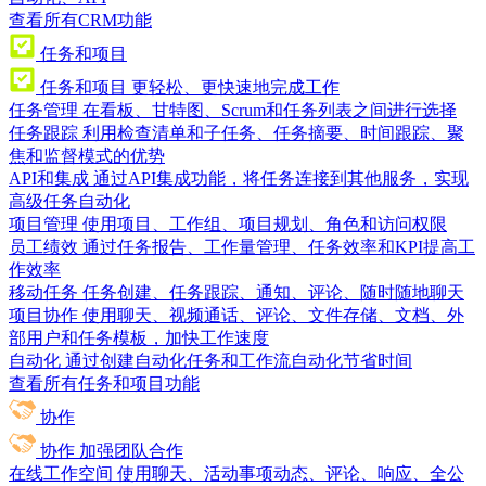
查看所有CRM功能
任务和项目
任务和项目
更轻松、更快速地完成工作
任务管理
在看板、甘特图、Scrum和任务列表之间进行选择
任务跟踪
利用检查清单和子任务、任务摘要、时间跟踪、聚
焦和监督模式的优势
API和集成
通过API集成功能，将任务连接到其他服务，实现
高级任务自动化
项目管理
使用项目、工作组、项目规划、角色和访问权限
员工绩效
通过任务报告、工作量管理、任务效率和KPI提高工
作效率
移动任务
任务创建、任务跟踪、通知、评论、随时随地聊天
项目协作
使用聊天、视频通话、评论、文件存储、文档、外
部用户和任务模板，加快工作速度
自动化
通过创建自动化任务和工作流自动化节省时间
查看所有任务和项目功能
协作
协作
加强团队合作
在线工作空间
使用聊天、活动事项动态、评论、响应、全公