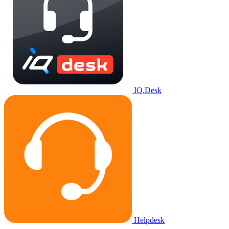
IQ.Desk
Helpdesk