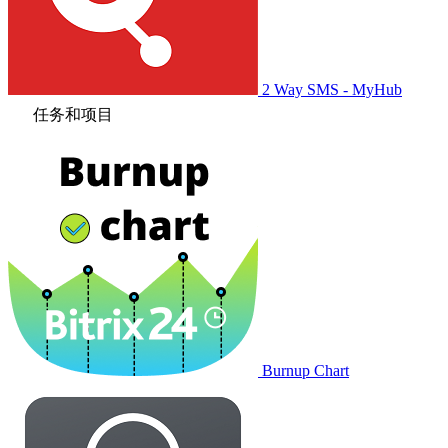
2 Way SMS - MyHub
任务和项目
Burnup Chart