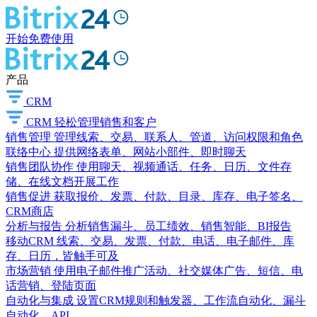
开始免费使用
产品
CRM
CRM
轻松管理销售和客户
销售管理
管理线索、交易、联系人、管道、访问权限和角色
联络中心
提供网络表单、网站小部件、即时聊天
销售团队协作
使用聊天、视频通话、任务、日历、文件存
储、在线文档开展工作
销售促进
获取报价、发票、付款、目录、库存、电子签名、
CRM商店
分析与报告
分析销售漏斗、员工绩效、销售智能、BI报告
移动CRM
线索、交易、发票、付款、电话、电子邮件、库
存、日历，皆触手可及
市场营销
使用电子邮件推广活动、社交媒体广告、短信、电
话营销、登陆页面
自动化与集成
设置CRM规则和触发器、工作流自动化、漏斗
自动化、API