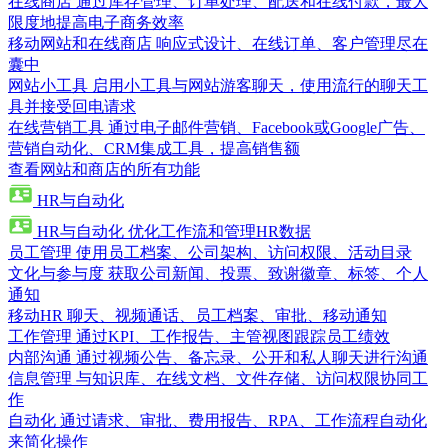
在线商店
通过库存管理、订单处理、配送和在线付款，最大
限度地提高电子商务效率
移动网站和在线商店
响应式设计、在线订单、客户管理尽在
囊中
网站小工具
启用小工具与网站游客聊天，使用流行的聊天工
具并接受回电请求
在线营销工具
通过电子邮件营销、Facebook或Google广告、
营销自动化、CRM集成工具，提高销售额
查看网站和商店的所有功能
HR与自动化
HR与自动化
优化工作流和管理HR数据
员工管理
使用员工档案、公司架构、访问权限、活动目录
文化与参与度
获取公司新闻、投票、致谢徽章、标签、个人
通知
移动HR
聊天、视频通话、员工档案、审批、移动通知
工作管理
通过KPI、工作报告、主管视图跟踪员工绩效
内部沟通
通过视频公告、备忘录、公开和私人聊天进行沟通
信息管理
与知识库、在线文档、文件存储、访问权限协同工
作
自动化
通过请求、审批、费用报告、RPA、工作流程自动化
来简化操作