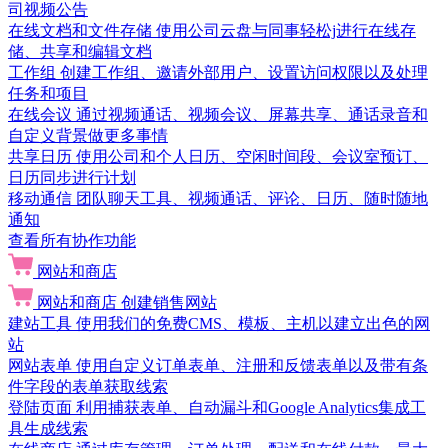
司视频公告
在线文档和文件存储
使用公司云盘与同事轻松j进行在线存
储、共享和编辑文档
工作组
创建工作组、邀请外部用户、设置访问权限以及处理
任务和项目
在线会议
通过视频通话、视频会议、屏幕共享、通话录音和
自定义背景做更多事情
共享日历
使用公司和个人日历、空闲时间段、会议室预订、
日历同步进行计划
移动通信
团队聊天工具、视频通话、评论、日历、随时随地
通知
查看所有协作功能
网站和商店
网站和商店
创建销售网站
建站工具
使用我们的免费CMS、模板、主机以建立出色的网
站
网站表单
使用自定义订单表单、注册和反馈表单以及带有条
件字段的表单获取线索
登陆页面
利用捕获表单、自动漏斗和Google Analytics集成工
具生成线索