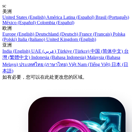
sc
美洲
United States (English)
América Latina (Español)
Brasil (Português)
México (Español)
Colombia (Español)
欧洲
Europe (English)
Deutschland (Deutsch)
France (Français)
Polska
(Polski)
Italia (Italiano)
United Kingdom (English)
亚洲
India (English)
UAE (عربي)
Türkiye (Türkçe)
中国 (简体中文)
台
灣 (繁體中文)
Indonesia (Bahasa Indonesia)
Malaysia (Bahasa
Melayu)
ประเทศไทย (ภาษาไทย)
Việt Nam (Tiếng Việt)
日本 (日
本語)
如有必要，您可以在此处更改您的区域。