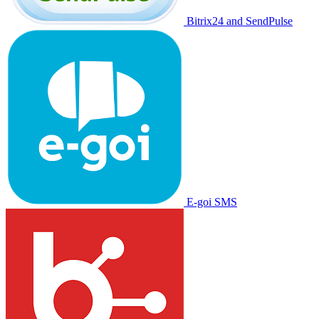
Bitrix24 and SendPulse
E-goi SMS