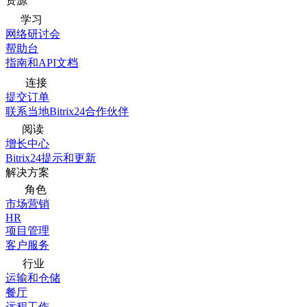
资源
学习
网络研讨会
帮助台
指南和API文档
连接
提交订单
联系当地Bitrix24合作伙伴
阅读
增长中心
Bitrix24提示和更新
解决方案
角色
市场营销
HR
项目管理
客户服务
行业
运输和仓储
餐厅
远程工作