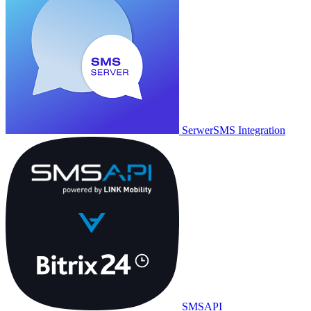
SerwerSMS Integration
SMSAPI