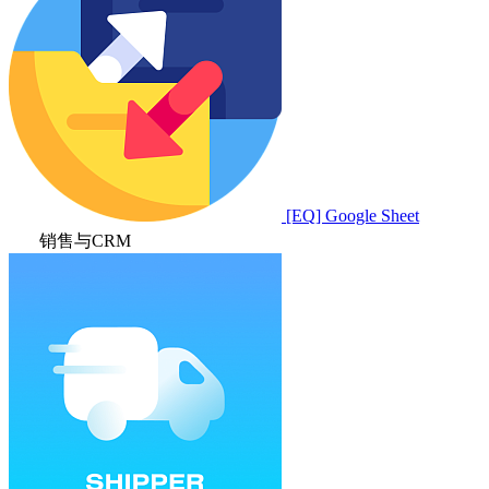
[EQ] Google Sheet
销售与CRM