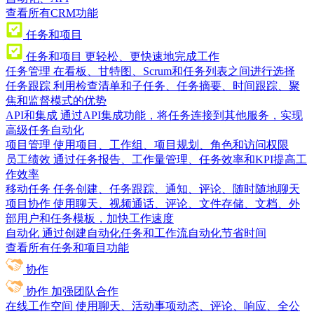
查看所有CRM功能
任务和项目
任务和项目
更轻松、更快速地完成工作
任务管理
在看板、甘特图、Scrum和任务列表之间进行选择
任务跟踪
利用检查清单和子任务、任务摘要、时间跟踪、聚
焦和监督模式的优势
API和集成
通过API集成功能，将任务连接到其他服务，实现
高级任务自动化
项目管理
使用项目、工作组、项目规划、角色和访问权限
员工绩效
通过任务报告、工作量管理、任务效率和KPI提高工
作效率
移动任务
任务创建、任务跟踪、通知、评论、随时随地聊天
项目协作
使用聊天、视频通话、评论、文件存储、文档、外
部用户和任务模板，加快工作速度
自动化
通过创建自动化任务和工作流自动化节省时间
查看所有任务和项目功能
协作
协作
加强团队合作
在线工作空间
使用聊天、活动事项动态、评论、响应、全公