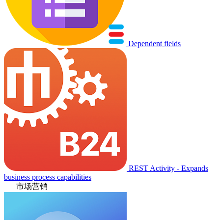
Dependent fields
REST Activity - Expands
business process capabilities
市场营销