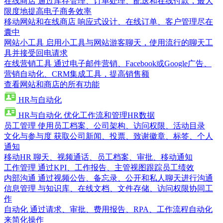
在线商店
通过库存管理、订单处理、配送和在线付款，最大
限度地提高电子商务效率
移动网站和在线商店
响应式设计、在线订单、客户管理尽在
囊中
网站小工具
启用小工具与网站游客聊天，使用流行的聊天工
具并接受回电请求
在线营销工具
通过电子邮件营销、Facebook或Google广告、
营销自动化、CRM集成工具，提高销售额
查看网站和商店的所有功能
HR与自动化
HR与自动化
优化工作流和管理HR数据
员工管理
使用员工档案、公司架构、访问权限、活动目录
文化与参与度
获取公司新闻、投票、致谢徽章、标签、个人
通知
移动HR
聊天、视频通话、员工档案、审批、移动通知
工作管理
通过KPI、工作报告、主管视图跟踪员工绩效
内部沟通
通过视频公告、备忘录、公开和私人聊天进行沟通
信息管理
与知识库、在线文档、文件存储、访问权限协同工
作
自动化
通过请求、审批、费用报告、RPA、工作流程自动化
来简化操作