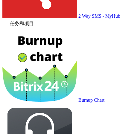
2 Way SMS - MyHub
任务和项目
Burnup Chart