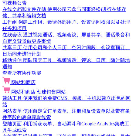
司视频公告
在线文档和文件存储
使用公司云盘与同事轻松j进行在线存
储、共享和编辑文档
工作组
创建工作组、邀请外部用户、设置访问权限以及处理
任务和项目
在线会议
通过视频通话、视频会议、屏幕共享、通话录音和
自定义背景做更多事情
共享日历
使用公司和个人日历、空闲时间段、会议室预订、
日历同步进行计划
移动通信
团队聊天工具、视频通话、评论、日历、随时随地
通知
查看所有协作功能
网站和商店
网站和商店
创建销售网站
建站工具
使用我们的免费CMS、模板、主机以建立出色的网
站
网站表单
使用自定义订单表单、注册和反馈表单以及带有条
件字段的表单获取线索
登陆页面
利用捕获表单、自动漏斗和Google Analytics集成工
具生成线索