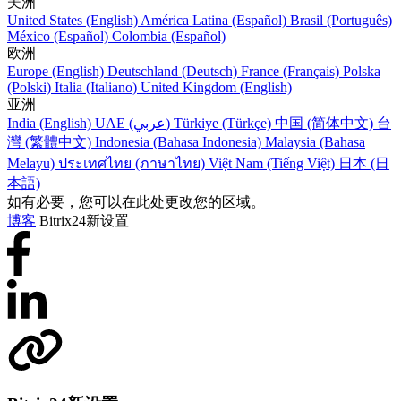
美洲
United States (English)
América Latina (Español)
Brasil (Português)
México (Español)
Colombia (Español)
欧洲
Europe (English)
Deutschland (Deutsch)
France (Français)
Polska
(Polski)
Italia (Italiano)
United Kingdom (English)
亚洲
India (English)
UAE (عربي)
Türkiye (Türkçe)
中国 (简体中文)
台
灣 (繁體中文)
Indonesia (Bahasa Indonesia)
Malaysia (Bahasa
Melayu)
ประเทศไทย (ภาษาไทย)
Việt Nam (Tiếng Việt)
日本 (日
本語)
如有必要，您可以在此处更改您的区域。
博客
Bitrix24新设置