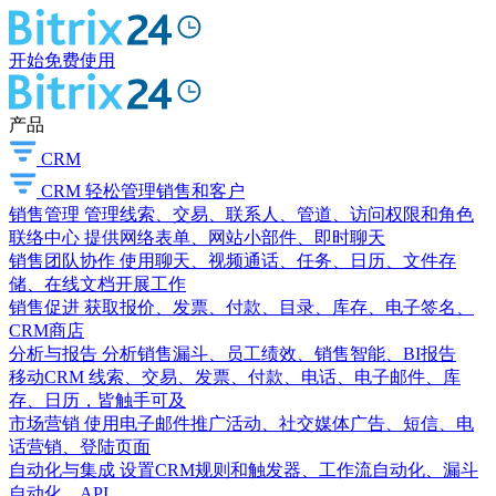
开始免费使用
产品
CRM
CRM
轻松管理销售和客户
销售管理
管理线索、交易、联系人、管道、访问权限和角色
联络中心
提供网络表单、网站小部件、即时聊天
销售团队协作
使用聊天、视频通话、任务、日历、文件存
储、在线文档开展工作
销售促进
获取报价、发票、付款、目录、库存、电子签名、
CRM商店
分析与报告
分析销售漏斗、员工绩效、销售智能、BI报告
移动CRM
线索、交易、发票、付款、电话、电子邮件、库
存、日历，皆触手可及
市场营销
使用电子邮件推广活动、社交媒体广告、短信、电
话营销、登陆页面
自动化与集成
设置CRM规则和触发器、工作流自动化、漏斗
自动化、API