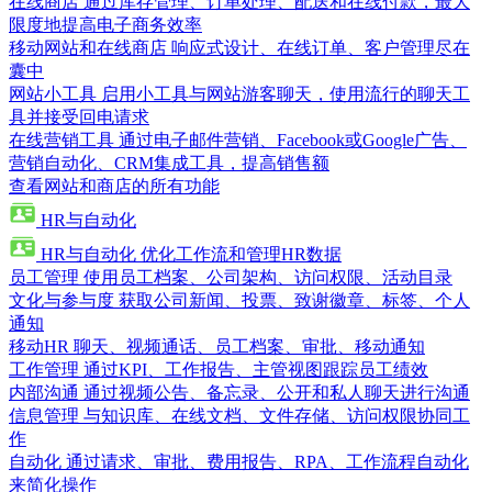
在线商店
通过库存管理、订单处理、配送和在线付款，最大
限度地提高电子商务效率
移动网站和在线商店
响应式设计、在线订单、客户管理尽在
囊中
网站小工具
启用小工具与网站游客聊天，使用流行的聊天工
具并接受回电请求
在线营销工具
通过电子邮件营销、Facebook或Google广告、
营销自动化、CRM集成工具，提高销售额
查看网站和商店的所有功能
HR与自动化
HR与自动化
优化工作流和管理HR数据
员工管理
使用员工档案、公司架构、访问权限、活动目录
文化与参与度
获取公司新闻、投票、致谢徽章、标签、个人
通知
移动HR
聊天、视频通话、员工档案、审批、移动通知
工作管理
通过KPI、工作报告、主管视图跟踪员工绩效
内部沟通
通过视频公告、备忘录、公开和私人聊天进行沟通
信息管理
与知识库、在线文档、文件存储、访问权限协同工
作
自动化
通过请求、审批、费用报告、RPA、工作流程自动化
来简化操作