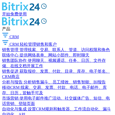
开始免费使用
产品
CRM
CRM
轻松管理销售和客户
销售管理
管理线索、交易、联系人、管道、访问权限和角色
联络中心
提供网络表单、网站小部件、即时聊天
销售团队协作
使用聊天、视频通话、任务、日历、文件存
储、在线文档开展工作
销售促进
获取报价、发票、付款、目录、库存、电子签名、
CRM商店
分析与报告
分析销售漏斗、员工绩效、销售智能、BI报告
移动CRM
线索、交易、发票、付款、电话、电子邮件、库
存、日历，皆触手可及
市场营销
使用电子邮件推广活动、社交媒体广告、短信、电
话营销、登陆页面
自动化与集成
设置CRM规则和触发器、工作流自动化、漏斗
自动化、API