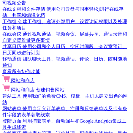
司视频公告
在线文档和文件存储
使用公司云盘与同事轻松j进行在线存
储、共享和编辑文档
工作组
创建工作组、邀请外部用户、设置访问权限以及处理
任务和项目
在线会议
通过视频通话、视频会议、屏幕共享、通话录音和
自定义背景做更多事情
共享日历
使用公司和个人日历、空闲时间段、会议室预订、
日历同步进行计划
移动通信
团队聊天工具、视频通话、评论、日历、随时随地
通知
查看所有协作功能
网站和商店
网站和商店
创建销售网站
建站工具
使用我们的免费CMS、模板、主机以建立出色的网
站
网站表单
使用自定义订单表单、注册和反馈表单以及带有条
件字段的表单获取线索
登陆页面
利用捕获表单、自动漏斗和Google Analytics集成工
具生成线索