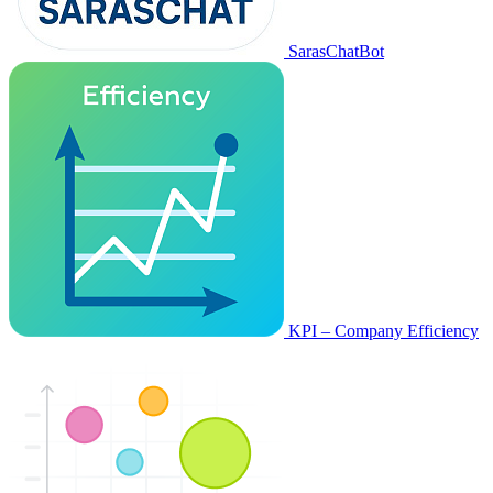
SarasChatBot
KPI – Company Efficiency