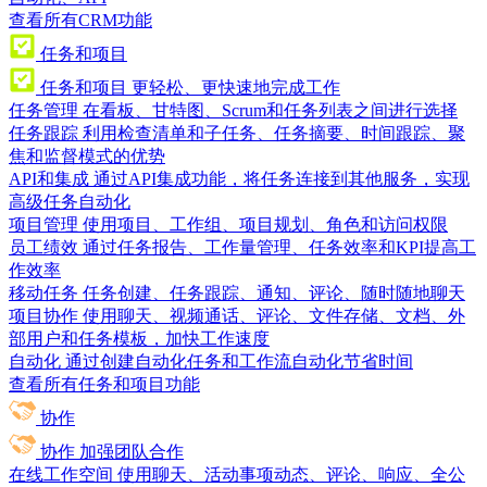
查看所有CRM功能
任务和项目
任务和项目
更轻松、更快速地完成工作
任务管理
在看板、甘特图、Scrum和任务列表之间进行选择
任务跟踪
利用检查清单和子任务、任务摘要、时间跟踪、聚
焦和监督模式的优势
API和集成
通过API集成功能，将任务连接到其他服务，实现
高级任务自动化
项目管理
使用项目、工作组、项目规划、角色和访问权限
员工绩效
通过任务报告、工作量管理、任务效率和KPI提高工
作效率
移动任务
任务创建、任务跟踪、通知、评论、随时随地聊天
项目协作
使用聊天、视频通话、评论、文件存储、文档、外
部用户和任务模板，加快工作速度
自动化
通过创建自动化任务和工作流自动化节省时间
查看所有任务和项目功能
协作
协作
加强团队合作
在线工作空间
使用聊天、活动事项动态、评论、响应、全公