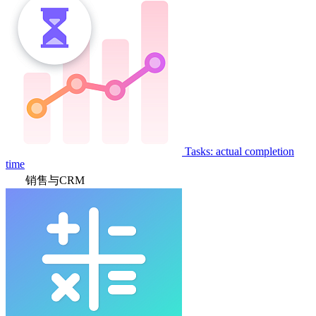
Tasks: actual completion
time
销售与CRM