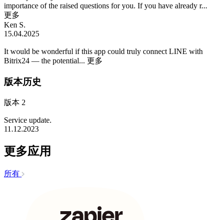
importance of the raised questions for you. If you have already r...
更多
Ken S.
15.04.2025
It would be wonderful if this app could truly connect LINE with
Bitrix24 — the potential...
更多
版本历史
版本 2
Service update.
11.12.2023
更多应用
所有