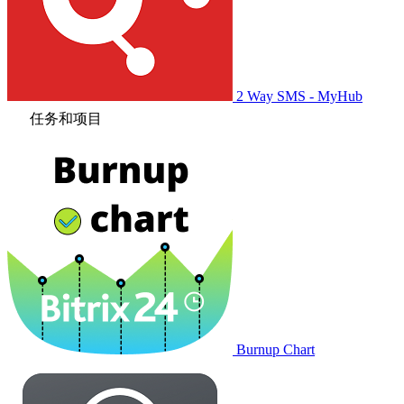
2 Way SMS - MyHub
任务和项目
Burnup Chart