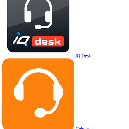
IQ.Desk
Helpdesk