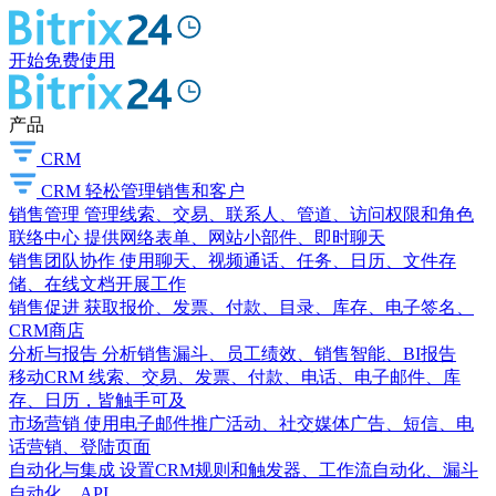
开始免费使用
产品
CRM
CRM
轻松管理销售和客户
销售管理
管理线索、交易、联系人、管道、访问权限和角色
联络中心
提供网络表单、网站小部件、即时聊天
销售团队协作
使用聊天、视频通话、任务、日历、文件存
储、在线文档开展工作
销售促进
获取报价、发票、付款、目录、库存、电子签名、
CRM商店
分析与报告
分析销售漏斗、员工绩效、销售智能、BI报告
移动CRM
线索、交易、发票、付款、电话、电子邮件、库
存、日历，皆触手可及
市场营销
使用电子邮件推广活动、社交媒体广告、短信、电
话营销、登陆页面
自动化与集成
设置CRM规则和触发器、工作流自动化、漏斗
自动化、API