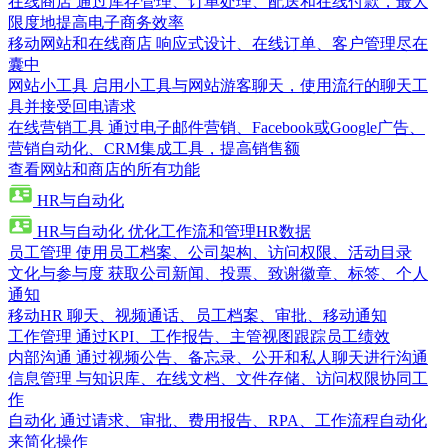
在线商店
通过库存管理、订单处理、配送和在线付款，最大
限度地提高电子商务效率
移动网站和在线商店
响应式设计、在线订单、客户管理尽在
囊中
网站小工具
启用小工具与网站游客聊天，使用流行的聊天工
具并接受回电请求
在线营销工具
通过电子邮件营销、Facebook或Google广告、
营销自动化、CRM集成工具，提高销售额
查看网站和商店的所有功能
HR与自动化
HR与自动化
优化工作流和管理HR数据
员工管理
使用员工档案、公司架构、访问权限、活动目录
文化与参与度
获取公司新闻、投票、致谢徽章、标签、个人
通知
移动HR
聊天、视频通话、员工档案、审批、移动通知
工作管理
通过KPI、工作报告、主管视图跟踪员工绩效
内部沟通
通过视频公告、备忘录、公开和私人聊天进行沟通
信息管理
与知识库、在线文档、文件存储、访问权限协同工
作
自动化
通过请求、审批、费用报告、RPA、工作流程自动化
来简化操作