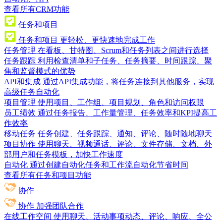
查看所有CRM功能
任务和项目
任务和项目
更轻松、更快速地完成工作
任务管理
在看板、甘特图、Scrum和任务列表之间进行选择
任务跟踪
利用检查清单和子任务、任务摘要、时间跟踪、聚
焦和监督模式的优势
API和集成
通过API集成功能，将任务连接到其他服务，实现
高级任务自动化
项目管理
使用项目、工作组、项目规划、角色和访问权限
员工绩效
通过任务报告、工作量管理、任务效率和KPI提高工
作效率
移动任务
任务创建、任务跟踪、通知、评论、随时随地聊天
项目协作
使用聊天、视频通话、评论、文件存储、文档、外
部用户和任务模板，加快工作速度
自动化
通过创建自动化任务和工作流自动化节省时间
查看所有任务和项目功能
协作
协作
加强团队合作
在线工作空间
使用聊天、活动事项动态、评论、响应、全公