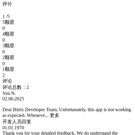
评分
1
/5
5颗星
0
4颗星
0
3颗星
0
2颗星
0
1颗星
2
评论
评论总数：2
Yen N.
02.06.2025
Dear Bitrix Developer Team, Unfortunately, this app is not working
as expected. Wheneve...
更多
开发人员回复
01.01.1970
Thank you for your detailed feedback. We do understand the