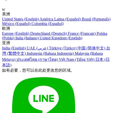
sc
美洲
United States (English)
América Latina (Español)
Brasil (Português)
México (Español)
Colombia (Español)
欧洲
Europe (English)
Deutschland (Deutsch)
France (Français)
Polska
(Polski)
Italia (Italiano)
United Kingdom (English)
亚洲
India (English)
UAE (عربي)
Türkiye (Türkçe)
中国 (简体中文)
台
灣 (繁體中文)
Indonesia (Bahasa Indonesia)
Malaysia (Bahasa
Melayu)
ประเทศไทย (ภาษาไทย)
Việt Nam (Tiếng Việt)
日本 (日
本語)
如有必要，您可以在此处更改您的区域。