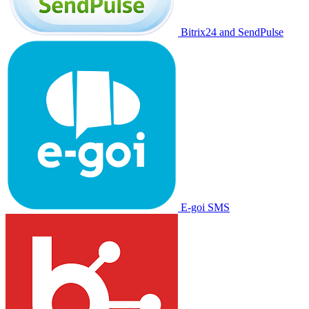
Bitrix24 and SendPulse
E-goi SMS