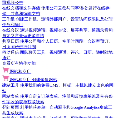
司视频公告
在线文档和文件存储
使用公司云盘与同事轻松j进行在线存
储、共享和编辑文档
工作组
创建工作组、邀请外部用户、设置访问权限以及处理
任务和项目
在线会议
通过视频通话、视频会议、屏幕共享、通话录音和
自定义背景做更多事情
共享日历
使用公司和个人日历、空闲时间段、会议室预订、
日历同步进行计划
移动通信
团队聊天工具、视频通话、评论、日历、随时随地
通知
查看所有协作功能
网站和商店
网站和商店
创建销售网站
建站工具
使用我们的免费CMS、模板、主机以建立出色的网
站
网站表单
使用自定义订单表单、注册和反馈表单以及带有条
件字段的表单获取线索
登陆页面
利用捕获表单、自动漏斗和Google Analytics集成工
具生成线索