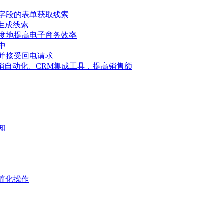
字段的表单获取线索
具生成线索
度地提高电子商务效率
中
并接受回电请求
告、营销自动化、CRM集成工具，提高销售额
知
简化操作