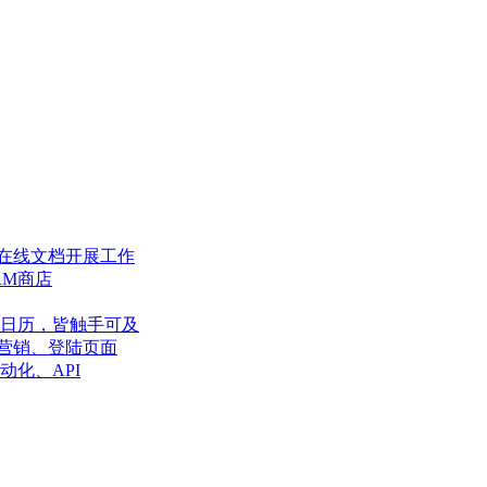
在线文档开展工作
RM商店
日历，皆触手可及
营销、登陆页面
动化、API