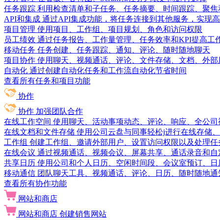
任务跟踪
利用检查清单和子任务、任务摘要、时间跟踪、聚焦
API和集成
通过API集成功能，将任务连接到其他服务，实现
项目管理
使用项目、工作组、项目规划、角色和访问权限
员工绩效
通过任务报告、工作量管理、任务效率和KPI提高工
移动任务
任务创建、任务跟踪、通知、评论、随时随地聊天
项目协作
使用聊天、视频通话、评论、文件存储、文档、外部
自动化
通过创建自动化任务和工作流自动化节省时间
查看所有任务和项目功能
协作
协作
加强团队合作
在线工作空间
使用聊天、活动事项动态、评论、响应、全公司
在线文档和文件存储
使用公司云盘与同事轻松j进行在线存储
工作组
创建工作组、邀请外部用户、设置访问权限以及处理任
在线会议
通过视频通话、视频会议、屏幕共享、通话录音和自
共享日历
使用公司和个人日历、空闲时间段、会议室预订、日
移动通信
团队聊天工具、视频通话、评论、日历、随时随地通
查看所有协作功能
网站和商店
网站和商店
创建销售网站