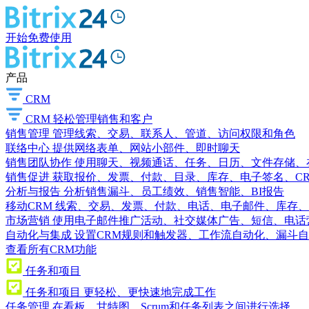
开始免费使用
产品
CRM
CRM
轻松管理销售和客户
销售管理
管理线索、交易、联系人、管道、访问权限和角色
联络中心
提供网络表单、网站小部件、即时聊天
销售团队协作
使用聊天、视频通话、任务、日历、文件存储、
销售促进
获取报价、发票、付款、目录、库存、电子签名、C
分析与报告
分析销售漏斗、员工绩效、销售智能、BI报告
移动CRM
线索、交易、发票、付款、电话、电子邮件、库存、
市场营销
使用电子邮件推广活动、社交媒体广告、短信、电话
自动化与集成
设置CRM规则和触发器、工作流自动化、漏斗自
查看所有CRM功能
任务和项目
任务和项目
更轻松、更快速地完成工作
任务管理
在看板、甘特图、Scrum和任务列表之间进行选择