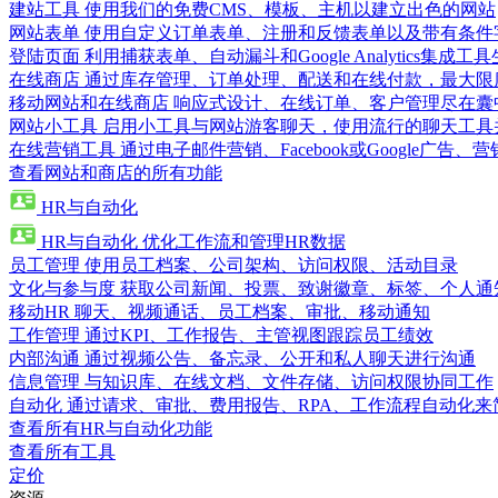
建站工具
使用我们的免费CMS、模板、主机以建立出色的网站
网站表单
使用自定义订单表单、注册和反馈表单以及带有条件
登陆页面
利用捕获表单、自动漏斗和Google Analytics集成工
在线商店
通过库存管理、订单处理、配送和在线付款，最大限
移动网站和在线商店
响应式设计、在线订单、客户管理尽在囊
网站小工具
启用小工具与网站游客聊天，使用流行的聊天工具
在线营销工具
通过电子邮件营销、Facebook或Google广
查看网站和商店的所有功能
HR与自动化
HR与自动化
优化工作流和管理HR数据
员工管理
使用员工档案、公司架构、访问权限、活动目录
文化与参与度
获取公司新闻、投票、致谢徽章、标签、个人通
移动HR
聊天、视频通话、员工档案、审批、移动通知
工作管理
通过KPI、工作报告、主管视图跟踪员工绩效
内部沟通
通过视频公告、备忘录、公开和私人聊天进行沟通
信息管理
与知识库、在线文档、文件存储、访问权限协同工作
自动化
通过请求、审批、费用报告、RPA、工作流程自动化来
查看所有HR与自动化功能
查看所有工具
定价