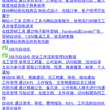
在线商店
通过库存管理、订单处理、配送和在线付款，最大
限度地提高电子商务效率
移动网站和在线商店
响应式设计、在线订单、客户管理尽在
囊中
网站小工具
启用小工具与网站游客聊天，使用流行的聊天工
具并接受回电请求
在线营销工具
通过电子邮件营销、Facebook或Google广告、
营销自动化、CRM集成工具，提高销售额
查看网站和商店的所有功能
HR与自动化
HR与自动化
优化工作流和管理HR数据
员工管理
使用员工档案、公司架构、访问权限、活动目录
文化与参与度
获取公司新闻、投票、致谢徽章、标签、个人
通知
移动HR
聊天、视频通话、员工档案、审批、移动通知
工作管理
通过KPI、工作报告、主管视图跟踪员工绩效
内部沟通
通过视频公告、备忘录、公开和私人聊天进行沟通
信息管理
与知识库、在线文档、文件存储、访问权限协同工
作
自动化
通过请求、审批、费用报告、RPA、工作流程自动化
来简化操作