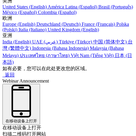
美洲
United States (English)
América Latina (Español)
Brasil (Português)
México (Español)
Colombia (Español)
欧洲
Europe (English)
Deutschland (Deutsch)
France (Français)
Polska
(Polski)
Italia (Italiano)
United Kingdom (English)
亚洲
India (English)
UAE (عربي)
Türkiye (Türkçe)
中国 (简体中文)
台
灣 (繁體中文)
Indonesia (Bahasa Indonesia)
Malaysia (Bahasa
Melayu)
ประเทศไทย (ภาษาไทย)
Việt Nam (Tiếng Việt)
日本 (日
本語)
如有必要，您可以在此处更改您的区域。
返回
Webinar Announcement
在移动设备上打开
在移动设备上打开
扫描二维码打开网站