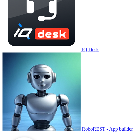
IQ.Desk
RoboREST - App builder