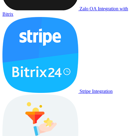
Zalo OA Integration with
Bitrix
Stripe Integration