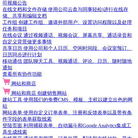
司视频公告
在线文档和文件存储
使用公司云盘与同事轻松j进行在线存
储、共享和编辑文档
工作组
创建工作组、邀请外部用户、设置访问权限以及处理
任务和项目
在线会议
通过视频通话、视频会议、屏幕共享、通话录音和
自定义背景做更多事情
共享日历
使用公司和个人日历、空闲时间段、会议室预订、
日历同步进行计划
移动通信
团队聊天工具、视频通话、评论、日历、随时随地
通知
查看所有协作功能
网站和商店
网站和商店
创建销售网站
建站工具
使用我们的免费CMS、模板、主机以建立出色的网
站
网站表单
使用自定义订单表单、注册和反馈表单以及带有条
件字段的表单获取线索
登陆页面
利用捕获表单、自动漏斗和Google Analytics集成工
具生成线索