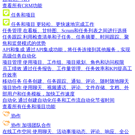
查看所有CRM功能
任务和项目
任务和项目
更轻松、更快速地完成工作
任务管理
在看板、甘特图、Scrum和任务列表之间进行选择
任务跟踪
利用检查清单和子任务、任务摘要、时间跟踪、聚
焦和监督模式的优势
API和集成
通过API集成功能，将任务连接到其他服务，实现
高级任务自动化
项目管理
使用项目、工作组、项目规划、角色和访问权限
员工绩效
通过任务报告、工作量管理、任务效率和KPI提高工
作效率
移动任务
任务创建、任务跟踪、通知、评论、随时随地聊天
项目协作
使用聊天、视频通话、评论、文件存储、文档、外
部用户和任务模板，加快工作速度
自动化
通过创建自动化任务和工作流自动化节省时间
查看所有任务和项目功能
协作
协作
加强团队合作
在线工作空间
使用聊天、活动事项动态、评论、响应、全公