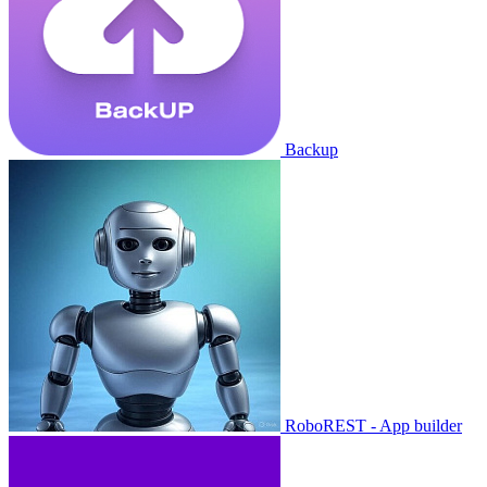
Backup
RoboREST - App builder