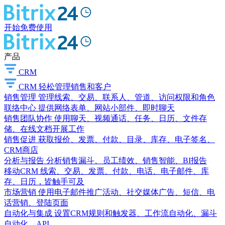
开始免费使用
产品
CRM
CRM
轻松管理销售和客户
销售管理
管理线索、交易、联系人、管道、访问权限和角色
联络中心
提供网络表单、网站小部件、即时聊天
销售团队协作
使用聊天、视频通话、任务、日历、文件存
储、在线文档开展工作
销售促进
获取报价、发票、付款、目录、库存、电子签名、
CRM商店
分析与报告
分析销售漏斗、员工绩效、销售智能、BI报告
移动CRM
线索、交易、发票、付款、电话、电子邮件、库
存、日历，皆触手可及
市场营销
使用电子邮件推广活动、社交媒体广告、短信、电
话营销、登陆页面
自动化与集成
设置CRM规则和触发器、工作流自动化、漏斗
自动化、API