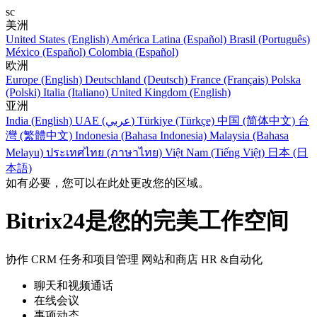
sc
美洲
United States (English)
América Latina (Español)
Brasil (Português)
México (Español)
Colombia (Español)
欧洲
Europe (English)
Deutschland (Deutsch)
France (Français)
Polska
(Polski)
Italia (Italiano)
United Kingdom (English)
亚洲
India (English)
UAE (عربي)
Türkiye (Türkçe)
中国 (简体中文)
台
灣 (繁體中文)
Indonesia (Bahasa Indonesia)
Malaysia (Bahasa
Melayu)
ประเทศไทย (ภาษาไทย)
Việt Nam (Tiếng Việt)
日本 (日
本語)
如有必要，您可以在此处更改您的区域。
Bitrix24是您的完美工作空间
协作
CRM
任务和项目管理
网站和商店
HR &自动化
聊天和视频通话
在线会议
事项动态