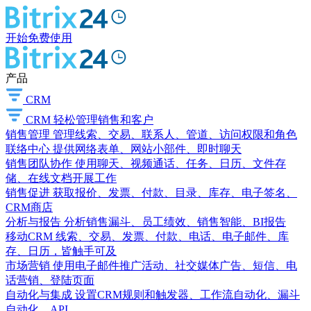
开始免费使用
产品
CRM
CRM
轻松管理销售和客户
销售管理
管理线索、交易、联系人、管道、访问权限和角色
联络中心
提供网络表单、网站小部件、即时聊天
销售团队协作
使用聊天、视频通话、任务、日历、文件存
储、在线文档开展工作
销售促进
获取报价、发票、付款、目录、库存、电子签名、
CRM商店
分析与报告
分析销售漏斗、员工绩效、销售智能、BI报告
移动CRM
线索、交易、发票、付款、电话、电子邮件、库
存、日历，皆触手可及
市场营销
使用电子邮件推广活动、社交媒体广告、短信、电
话营销、登陆页面
自动化与集成
设置CRM规则和触发器、工作流自动化、漏斗
自动化、API