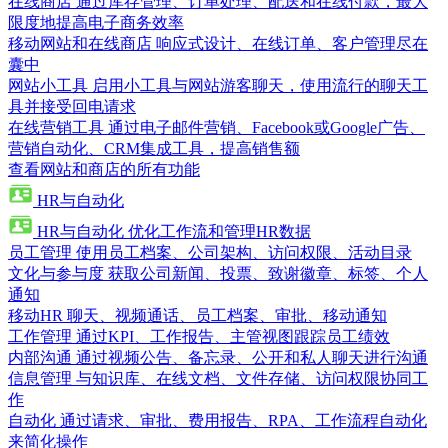
在线商店
通过库存管理、订单处理、配送和在线付款，最大
限度地提高电子商务效率
移动网站和在线商店
响应式设计、在线订单、客户管理尽在
囊中
网站小工具
启用小工具与网站游客聊天，使用流行的聊天工
具并接受回电请求
在线营销工具
通过电子邮件营销、Facebook或Google广告、
营销自动化、CRM集成工具，提高销售额
查看网站和商店的所有功能
HR与自动化
HR与自动化
优化工作流和管理HR数据
员工管理
使用员工档案、公司架构、访问权限、活动目录
文化与参与度
获取公司新闻、投票、致谢徽章、标签、个人
通知
移动HR
聊天、视频通话、员工档案、审批、移动通知
工作管理
通过KPI、工作报告、主管视图跟踪员工绩效
内部沟通
通过视频公告、备忘录、公开和私人聊天进行沟通
信息管理
与知识库、在线文档、文件存储、访问权限协同工
作
自动化
通过请求、审批、费用报告、RPA、工作流程自动化
来简化操作