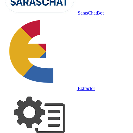
SarasChatBot
Extractor