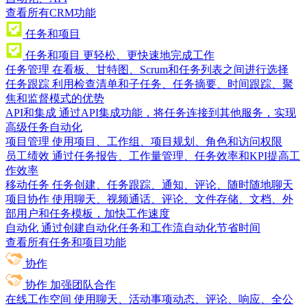
查看所有CRM功能
任务和项目
任务和项目
更轻松、更快速地完成工作
任务管理
在看板、甘特图、Scrum和任务列表之间进行选择
任务跟踪
利用检查清单和子任务、任务摘要、时间跟踪、聚
焦和监督模式的优势
API和集成
通过API集成功能，将任务连接到其他服务，实现
高级任务自动化
项目管理
使用项目、工作组、项目规划、角色和访问权限
员工绩效
通过任务报告、工作量管理、任务效率和KPI提高工
作效率
移动任务
任务创建、任务跟踪、通知、评论、随时随地聊天
项目协作
使用聊天、视频通话、评论、文件存储、文档、外
部用户和任务模板，加快工作速度
自动化
通过创建自动化任务和工作流自动化节省时间
查看所有任务和项目功能
协作
协作
加强团队合作
在线工作空间
使用聊天、活动事项动态、评论、响应、全公