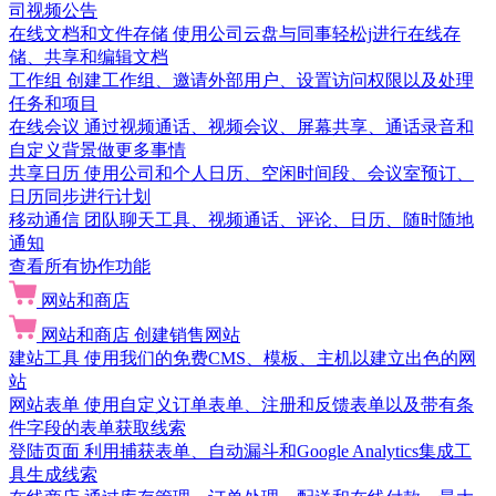
司视频公告
在线文档和文件存储
使用公司云盘与同事轻松j进行在线存
储、共享和编辑文档
工作组
创建工作组、邀请外部用户、设置访问权限以及处理
任务和项目
在线会议
通过视频通话、视频会议、屏幕共享、通话录音和
自定义背景做更多事情
共享日历
使用公司和个人日历、空闲时间段、会议室预订、
日历同步进行计划
移动通信
团队聊天工具、视频通话、评论、日历、随时随地
通知
查看所有协作功能
网站和商店
网站和商店
创建销售网站
建站工具
使用我们的免费CMS、模板、主机以建立出色的网
站
网站表单
使用自定义订单表单、注册和反馈表单以及带有条
件字段的表单获取线索
登陆页面
利用捕获表单、自动漏斗和Google Analytics集成工
具生成线索