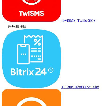
TwiSMS: Twilio SMS
任务和项目
Billable Hours For Tasks