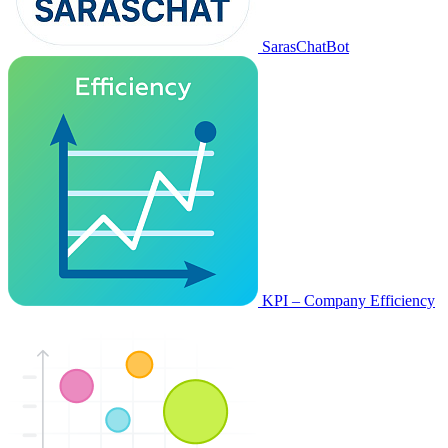
SarasChatBot
KPI – Company Efficiency