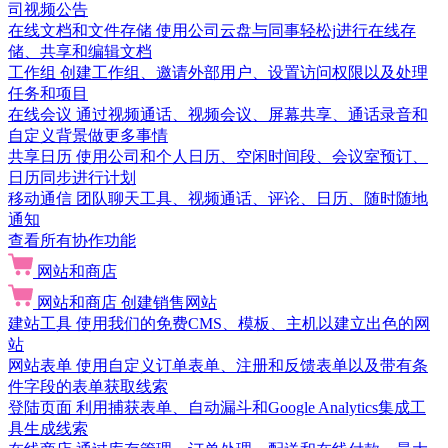
司视频公告
在线文档和文件存储
使用公司云盘与同事轻松j进行在线存
储、共享和编辑文档
工作组
创建工作组、邀请外部用户、设置访问权限以及处理
任务和项目
在线会议
通过视频通话、视频会议、屏幕共享、通话录音和
自定义背景做更多事情
共享日历
使用公司和个人日历、空闲时间段、会议室预订、
日历同步进行计划
移动通信
团队聊天工具、视频通话、评论、日历、随时随地
通知
查看所有协作功能
网站和商店
网站和商店
创建销售网站
建站工具
使用我们的免费CMS、模板、主机以建立出色的网
站
网站表单
使用自定义订单表单、注册和反馈表单以及带有条
件字段的表单获取线索
登陆页面
利用捕获表单、自动漏斗和Google Analytics集成工
具生成线索