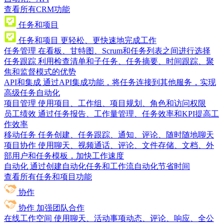
查看所有CRM功能
任务和项目
任务和项目
更轻松、更快速地完成工作
任务管理
在看板、甘特图、Scrum和任务列表之间进行选择
任务跟踪
利用检查清单和子任务、任务摘要、时间跟踪、聚
焦和监督模式的优势
API和集成
通过API集成功能，将任务连接到其他服务，实现
高级任务自动化
项目管理
使用项目、工作组、项目规划、角色和访问权限
员工绩效
通过任务报告、工作量管理、任务效率和KPI提高工
作效率
移动任务
任务创建、任务跟踪、通知、评论、随时随地聊天
项目协作
使用聊天、视频通话、评论、文件存储、文档、外
部用户和任务模板，加快工作速度
自动化
通过创建自动化任务和工作流自动化节省时间
查看所有任务和项目功能
协作
协作
加强团队合作
在线工作空间
使用聊天、活动事项动态、评论、响应、全公