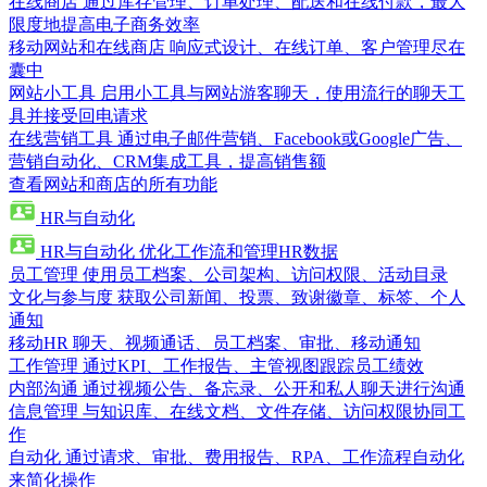
在线商店
通过库存管理、订单处理、配送和在线付款，最大
限度地提高电子商务效率
移动网站和在线商店
响应式设计、在线订单、客户管理尽在
囊中
网站小工具
启用小工具与网站游客聊天，使用流行的聊天工
具并接受回电请求
在线营销工具
通过电子邮件营销、Facebook或Google广告、
营销自动化、CRM集成工具，提高销售额
查看网站和商店的所有功能
HR与自动化
HR与自动化
优化工作流和管理HR数据
员工管理
使用员工档案、公司架构、访问权限、活动目录
文化与参与度
获取公司新闻、投票、致谢徽章、标签、个人
通知
移动HR
聊天、视频通话、员工档案、审批、移动通知
工作管理
通过KPI、工作报告、主管视图跟踪员工绩效
内部沟通
通过视频公告、备忘录、公开和私人聊天进行沟通
信息管理
与知识库、在线文档、文件存储、访问权限协同工
作
自动化
通过请求、审批、费用报告、RPA、工作流程自动化
来简化操作