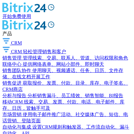
开始免费使用
产品
CRM
CRM
轻松管理销售和客户
销售管理
管理线索、交易、联系人、管道、访问权限和角色
联络中心
提供网络表单、网站小部件、即时聊天
销售团队协作
使用聊天、视频通话、任务、日历、文件存
储、在线文档开展工作
销售促进
获取报价、发票、付款、目录、库存、电子签名、
CRM商店
分析与报告
分析销售漏斗、员工绩效、销售智能、BI报告
移动CRM
线索、交易、发票、付款、电话、电子邮件、库
存、日历，皆触手可及
市场营销
使用电子邮件推广活动、社交媒体广告、短信、电
话营销、登陆页面
自动化与集成
设置CRM规则和触发器、工作流自动化、漏斗
自动化、API