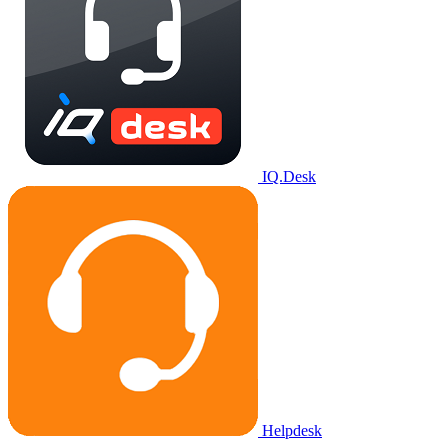
IQ.Desk
Helpdesk