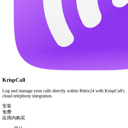
KrispCall
Log and manage your calls directly within Bitrix24 with KrispCall's
cloud telephony integration.
安装
免费
应用内购买