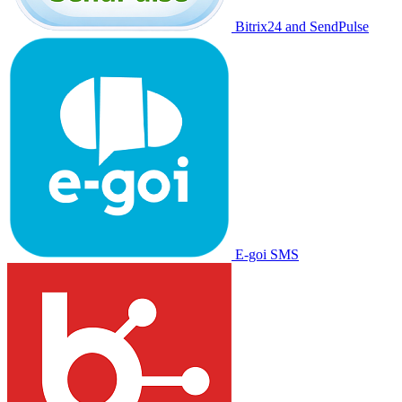
Bitrix24 and SendPulse
E-goi SMS