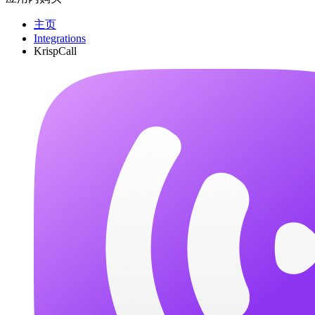
主页
Integrations
KrispCall