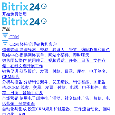
开始免费使用
产品
CRM
CRM
轻松管理销售和客户
销售管理
管理线索、交易、联系人、管道、访问权限和角色
联络中心
提供网络表单、网站小部件、即时聊天
销售团队协作
使用聊天、视频通话、任务、日历、文件存
储、在线文档开展工作
销售促进
获取报价、发票、付款、目录、库存、电子签名、
CRM商店
分析与报告
分析销售漏斗、员工绩效、销售智能、BI报告
移动CRM
线索、交易、发票、付款、电话、电子邮件、库
存、日历，皆触手可及
市场营销
使用电子邮件推广活动、社交媒体广告、短信、电
话营销、登陆页面
自动化与集成
设置CRM规则和触发器、工作流自动化、漏斗
自动化、API