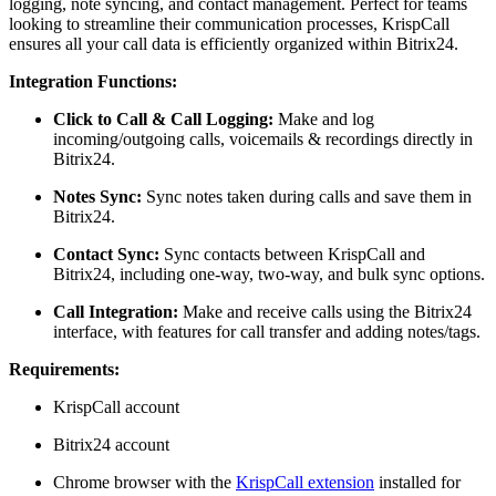
logging, note syncing, and contact management. Perfect for teams
looking to streamline their communication processes, KrispCall
ensures all your call data is efficiently organized within Bitrix24.
Integration Functions:
Click to Call & Call Logging:
Make and log
incoming/outgoing calls, voicemails & recordings directly in
Bitrix24.
Notes Sync:
Sync notes taken during calls and save them in
Bitrix24.
Contact Sync:
Sync contacts between KrispCall and
Bitrix24, including one-way, two-way, and bulk sync options.
Call Integration:
Make and receive calls using the Bitrix24
interface, with features for call transfer and adding notes/tags.
Requirements:
KrispCall account
Bitrix24 account
Chrome browser with the
KrispCall extension
installed for