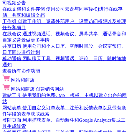
司视频公告
在线文档和文件存储
使用公司云盘与同事轻松j进行在线存
储、共享和编辑文档
工作组
创建工作组、邀请外部用户、设置访问权限以及处理
任务和项目
在线会议
通过视频通话、视频会议、屏幕共享、通话录音和
自定义背景做更多事情
共享日历
使用公司和个人日历、空闲时间段、会议室预订、
日历同步进行计划
移动通信
团队聊天工具、视频通话、评论、日历、随时随地
通知
查看所有协作功能
网站和商店
网站和商店
创建销售网站
建站工具
使用我们的免费CMS、模板、主机以建立出色的网
站
网站表单
使用自定义订单表单、注册和反馈表单以及带有条
件字段的表单获取线索
登陆页面
利用捕获表单、自动漏斗和Google Analytics集成工
具生成线索