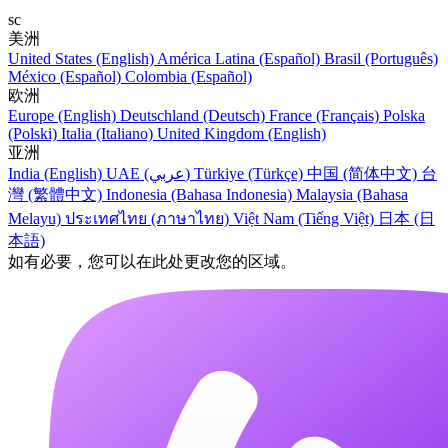
sc
美洲
United States (English)
América Latina (Español)
Brasil (Português)
México (Español)
Colombia (Español)
欧洲
Europe (English)
Deutschland (Deutsch)
France (Français)
Polska
(Polski)
Italia (Italiano)
United Kingdom (English)
亚洲
India (English)
UAE (عربي)
Türkiye (Türkçe)
中国 (简体中文)
台
灣 (繁體中文)
Indonesia (Bahasa Indonesia)
Malaysia (Bahasa
Melayu)
ประเทศไทย (ภาษาไทย)
Việt Nam (Tiếng Việt)
日本 (日
本語)
如有必要，您可以在此处更改您的区域。