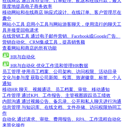
在线商店
通过库存管理、订单处理、配送和在线付款，最大
限度地提高电子商务效率
移动网站和在线商店
响应式设计、在线订单、客户管理尽在
囊中
网站小工具
启用小工具与网站游客聊天，使用流行的聊天工
具并接受回电请求
在线营销工具
通过电子邮件营销、Facebook或Google广告、
营销自动化、CRM集成工具，提高销售额
查看网站和商店的所有功能
HR与自动化
HR与自动化
优化工作流和管理HR数据
员工管理
使用员工档案、公司架构、访问权限、活动目录
文化与参与度
获取公司新闻、投票、致谢徽章、标签、个人
通知
移动HR
聊天、视频通话、员工档案、审批、移动通知
工作管理
通过KPI、工作报告、主管视图跟踪员工绩效
内部沟通
通过视频公告、备忘录、公开和私人聊天进行沟通
信息管理
与知识库、在线文档、文件存储、访问权限协同工
作
自动化
通过请求、审批、费用报告、RPA、工作流程自动化
来简化操作