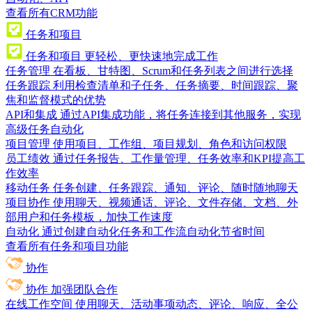
查看所有CRM功能
任务和项目
任务和项目
更轻松、更快速地完成工作
任务管理
在看板、甘特图、Scrum和任务列表之间进行选择
任务跟踪
利用检查清单和子任务、任务摘要、时间跟踪、聚
焦和监督模式的优势
API和集成
通过API集成功能，将任务连接到其他服务，实现
高级任务自动化
项目管理
使用项目、工作组、项目规划、角色和访问权限
员工绩效
通过任务报告、工作量管理、任务效率和KPI提高工
作效率
移动任务
任务创建、任务跟踪、通知、评论、随时随地聊天
项目协作
使用聊天、视频通话、评论、文件存储、文档、外
部用户和任务模板，加快工作速度
自动化
通过创建自动化任务和工作流自动化节省时间
查看所有任务和项目功能
协作
协作
加强团队合作
在线工作空间
使用聊天、活动事项动态、评论、响应、全公