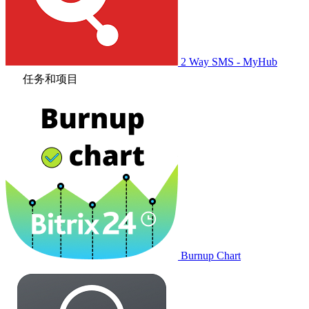
2 Way SMS - MyHub
任务和项目
Burnup Chart