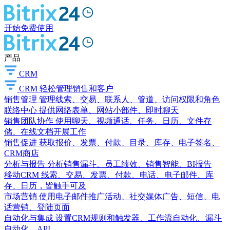
开始免费使用
产品
CRM
CRM
轻松管理销售和客户
销售管理
管理线索、交易、联系人、管道、访问权限和角色
联络中心
提供网络表单、网站小部件、即时聊天
销售团队协作
使用聊天、视频通话、任务、日历、文件存
储、在线文档开展工作
销售促进
获取报价、发票、付款、目录、库存、电子签名、
CRM商店
分析与报告
分析销售漏斗、员工绩效、销售智能、BI报告
移动CRM
线索、交易、发票、付款、电话、电子邮件、库
存、日历，皆触手可及
市场营销
使用电子邮件推广活动、社交媒体广告、短信、电
话营销、登陆页面
自动化与集成
设置CRM规则和触发器、工作流自动化、漏斗
自动化、API