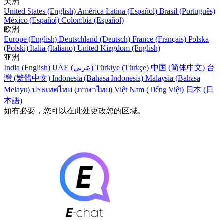
美洲
United States (English)
América Latina (Español)
Brasil (Português)
México (Español)
Colombia (Español)
欧洲
Europe (English)
Deutschland (Deutsch)
France (Français)
Polska
(Polski)
Italia (Italiano)
United Kingdom (English)
亚洲
India (English)
UAE (عربي)
Türkiye (Türkçe)
中国 (简体中文)
台
灣 (繁體中文)
Indonesia (Bahasa Indonesia)
Malaysia (Bahasa
Melayu)
ประเทศไทย (ภาษาไทย)
Việt Nam (Tiếng Việt)
日本 (日
本語)
如有必要，您可以在此处更改您的区域。