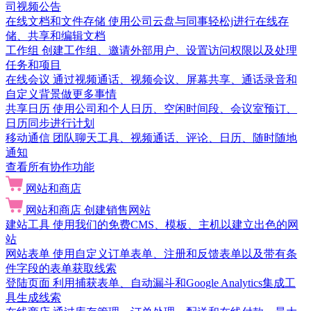
司视频公告
在线文档和文件存储
使用公司云盘与同事轻松j进行在线存
储、共享和编辑文档
工作组
创建工作组、邀请外部用户、设置访问权限以及处理
任务和项目
在线会议
通过视频通话、视频会议、屏幕共享、通话录音和
自定义背景做更多事情
共享日历
使用公司和个人日历、空闲时间段、会议室预订、
日历同步进行计划
移动通信
团队聊天工具、视频通话、评论、日历、随时随地
通知
查看所有协作功能
网站和商店
网站和商店
创建销售网站
建站工具
使用我们的免费CMS、模板、主机以建立出色的网
站
网站表单
使用自定义订单表单、注册和反馈表单以及带有条
件字段的表单获取线索
登陆页面
利用捕获表单、自动漏斗和Google Analytics集成工
具生成线索