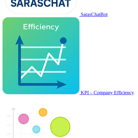
SarasChatBot
KPI – Company Efficiency