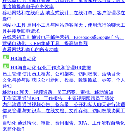
在线商店
通过库存管理、订单处理、配送和在线付款，最大
限度地提高电子商务效率
移动网站和在线商店
响应式设计、在线订单、客户管理尽在
囊中
网站小工具
启用小工具与网站游客聊天，使用流行的聊天工
具并接受回电请求
在线营销工具
通过电子邮件营销、Facebook或Google广告、
营销自动化、CRM集成工具，提高销售额
查看网站和商店的所有功能
HR与自动化
HR与自动化
优化工作流和管理HR数据
员工管理
使用员工档案、公司架构、访问权限、活动目录
文化与参与度
获取公司新闻、投票、致谢徽章、标签、个人
通知
移动HR
聊天、视频通话、员工档案、审批、移动通知
工作管理
通过KPI、工作报告、主管视图跟踪员工绩效
内部沟通
通过视频公告、备忘录、公开和私人聊天进行沟通
信息管理
与知识库、在线文档、文件存储、访问权限协同工
作
自动化
通过请求、审批、费用报告、RPA、工作流程自动化
来简化操作