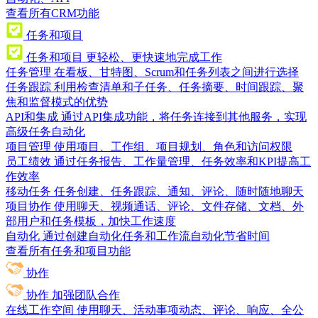
查看所有CRM功能
任务和项目
任务和项目
更轻松、更快速地完成工作
任务管理
在看板、甘特图、Scrum和任务列表之间进行选择
任务跟踪
利用检查清单和子任务、任务摘要、时间跟踪、聚
焦和监督模式的优势
API和集成
通过API集成功能，将任务连接到其他服务，实现
高级任务自动化
项目管理
使用项目、工作组、项目规划、角色和访问权限
员工绩效
通过任务报告、工作量管理、任务效率和KPI提高工
作效率
移动任务
任务创建、任务跟踪、通知、评论、随时随地聊天
项目协作
使用聊天、视频通话、评论、文件存储、文档、外
部用户和任务模板，加快工作速度
自动化
通过创建自动化任务和工作流自动化节省时间
查看所有任务和项目功能
协作
协作
加强团队合作
在线工作空间
使用聊天、活动事项动态、评论、响应、全公