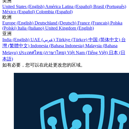
美洲
United States (English)
América Latina (Español)
Brasil (Português)
México (Español)
Colombia (Español)
欧洲
Europe (English)
Deutschland (Deutsch)
France (Français)
Polska
(Polski)
Italia (Italiano)
United Kingdom (English)
亚洲
India (English)
UAE (عربي)
Türkiye (Türkçe)
中国 (简体中文)
台
灣 (繁體中文)
Indonesia (Bahasa Indonesia)
Malaysia (Bahasa
Melayu)
ประเทศไทย (ภาษาไทย)
Việt Nam (Tiếng Việt)
日本 (日
本語)
如有必要，您可以在此处更改您的区域。