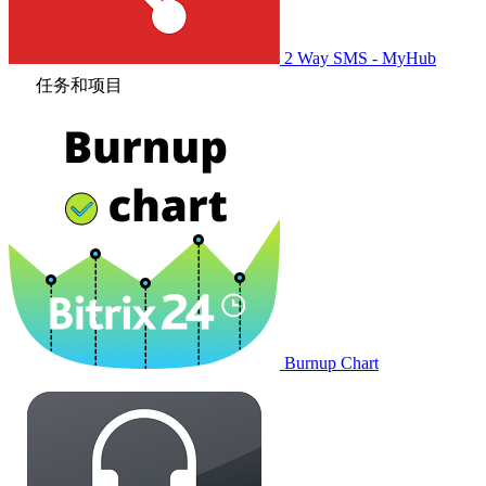
2 Way SMS - MyHub
任务和项目
Burnup Chart