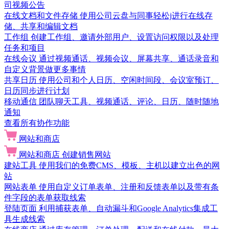
司视频公告
在线文档和文件存储
使用公司云盘与同事轻松j进行在线存
储、共享和编辑文档
工作组
创建工作组、邀请外部用户、设置访问权限以及处理
任务和项目
在线会议
通过视频通话、视频会议、屏幕共享、通话录音和
自定义背景做更多事情
共享日历
使用公司和个人日历、空闲时间段、会议室预订、
日历同步进行计划
移动通信
团队聊天工具、视频通话、评论、日历、随时随地
通知
查看所有协作功能
网站和商店
网站和商店
创建销售网站
建站工具
使用我们的免费CMS、模板、主机以建立出色的网
站
网站表单
使用自定义订单表单、注册和反馈表单以及带有条
件字段的表单获取线索
登陆页面
利用捕获表单、自动漏斗和Google Analytics集成工
具生成线索