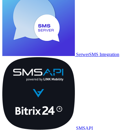
SerwerSMS Integration
SMSAPI