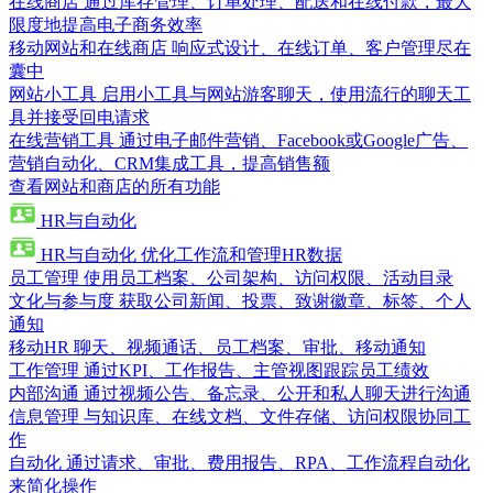
在线商店
通过库存管理、订单处理、配送和在线付款，最大
限度地提高电子商务效率
移动网站和在线商店
响应式设计、在线订单、客户管理尽在
囊中
网站小工具
启用小工具与网站游客聊天，使用流行的聊天工
具并接受回电请求
在线营销工具
通过电子邮件营销、Facebook或Google广告、
营销自动化、CRM集成工具，提高销售额
查看网站和商店的所有功能
HR与自动化
HR与自动化
优化工作流和管理HR数据
员工管理
使用员工档案、公司架构、访问权限、活动目录
文化与参与度
获取公司新闻、投票、致谢徽章、标签、个人
通知
移动HR
聊天、视频通话、员工档案、审批、移动通知
工作管理
通过KPI、工作报告、主管视图跟踪员工绩效
内部沟通
通过视频公告、备忘录、公开和私人聊天进行沟通
信息管理
与知识库、在线文档、文件存储、访问权限协同工
作
自动化
通过请求、审批、费用报告、RPA、工作流程自动化
来简化操作