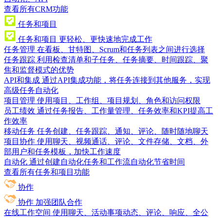
查看所有CRM功能
任务和项目
任务和项目
更轻松、更快速地完成工作
任务管理
在看板、甘特图、Scrum和任务列表之间进行选择
任务跟踪
利用检查清单和子任务、任务摘要、时间跟踪、聚
焦和监督模式的优势
API和集成
通过API集成功能，将任务连接到其他服务，实现
高级任务自动化
项目管理
使用项目、工作组、项目规划、角色和访问权限
员工绩效
通过任务报告、工作量管理、任务效率和KPI提高工
作效率
移动任务
任务创建、任务跟踪、通知、评论、随时随地聊天
项目协作
使用聊天、视频通话、评论、文件存储、文档、外
部用户和任务模板，加快工作速度
自动化
通过创建自动化任务和工作流自动化节省时间
查看所有任务和项目功能
协作
协作
加强团队合作
在线工作空间
使用聊天、活动事项动态、评论、响应、全公