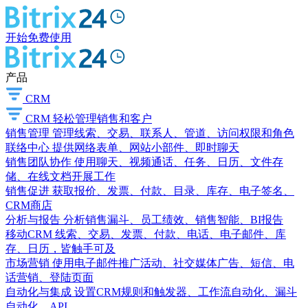
开始免费使用
产品
CRM
CRM
轻松管理销售和客户
销售管理
管理线索、交易、联系人、管道、访问权限和角色
联络中心
提供网络表单、网站小部件、即时聊天
销售团队协作
使用聊天、视频通话、任务、日历、文件存
储、在线文档开展工作
销售促进
获取报价、发票、付款、目录、库存、电子签名、
CRM商店
分析与报告
分析销售漏斗、员工绩效、销售智能、BI报告
移动CRM
线索、交易、发票、付款、电话、电子邮件、库
存、日历，皆触手可及
市场营销
使用电子邮件推广活动、社交媒体广告、短信、电
话营销、登陆页面
自动化与集成
设置CRM规则和触发器、工作流自动化、漏斗
自动化、API