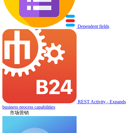
Dependent fields
REST Activity - Expands
business process capabilities
市场营销