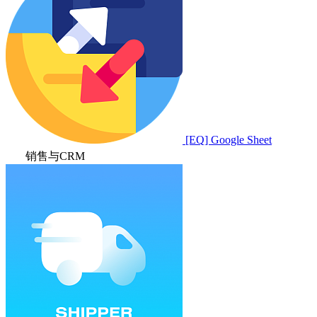
[EQ] Google Sheet
销售与CRM