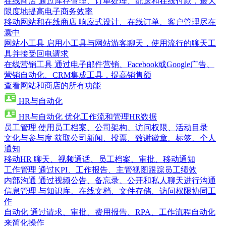
在线商店
通过库存管理、订单处理、配送和在线付款，最大
限度地提高电子商务效率
移动网站和在线商店
响应式设计、在线订单、客户管理尽在
囊中
网站小工具
启用小工具与网站游客聊天，使用流行的聊天工
具并接受回电请求
在线营销工具
通过电子邮件营销、Facebook或Google广告、
营销自动化、CRM集成工具，提高销售额
查看网站和商店的所有功能
HR与自动化
HR与自动化
优化工作流和管理HR数据
员工管理
使用员工档案、公司架构、访问权限、活动目录
文化与参与度
获取公司新闻、投票、致谢徽章、标签、个人
通知
移动HR
聊天、视频通话、员工档案、审批、移动通知
工作管理
通过KPI、工作报告、主管视图跟踪员工绩效
内部沟通
通过视频公告、备忘录、公开和私人聊天进行沟通
信息管理
与知识库、在线文档、文件存储、访问权限协同工
作
自动化
通过请求、审批、费用报告、RPA、工作流程自动化
来简化操作