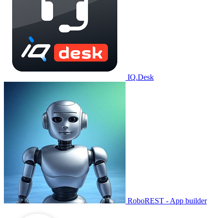
IQ.Desk
RoboREST - App builder