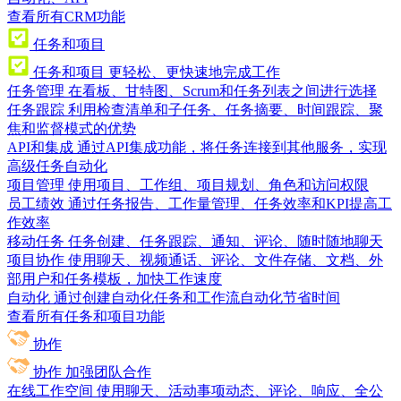
查看所有CRM功能
任务和项目
任务和项目
更轻松、更快速地完成工作
任务管理
在看板、甘特图、Scrum和任务列表之间进行选择
任务跟踪
利用检查清单和子任务、任务摘要、时间跟踪、聚
焦和监督模式的优势
API和集成
通过API集成功能，将任务连接到其他服务，实现
高级任务自动化
项目管理
使用项目、工作组、项目规划、角色和访问权限
员工绩效
通过任务报告、工作量管理、任务效率和KPI提高工
作效率
移动任务
任务创建、任务跟踪、通知、评论、随时随地聊天
项目协作
使用聊天、视频通话、评论、文件存储、文档、外
部用户和任务模板，加快工作速度
自动化
通过创建自动化任务和工作流自动化节省时间
查看所有任务和项目功能
协作
协作
加强团队合作
在线工作空间
使用聊天、活动事项动态、评论、响应、全公