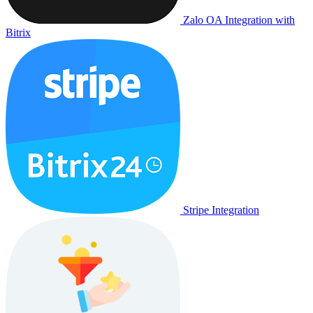
Zalo OA Integration with
Bitrix
Stripe Integration