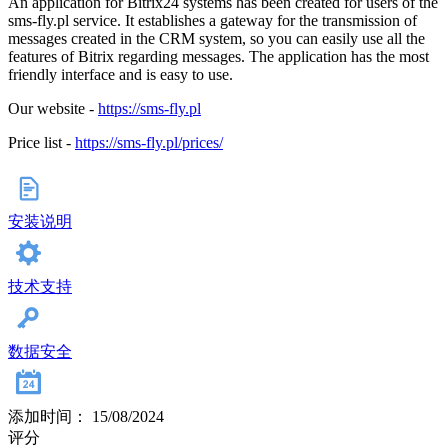
An application for Bitrix24 systems has been created for users of the
sms-fly.pl service. It establishes a gateway for the transmission of
messages created in the CRM system, so you can easily use all the
features of Bitrix regarding messages. The application has the most
friendly interface and is easy to use.
Our website -
https://sms-fly.pl
Price list -
https://sms-fly.pl/prices/
安装说明
技术支持
数据安全
添加时间： 15/08/2024
评分