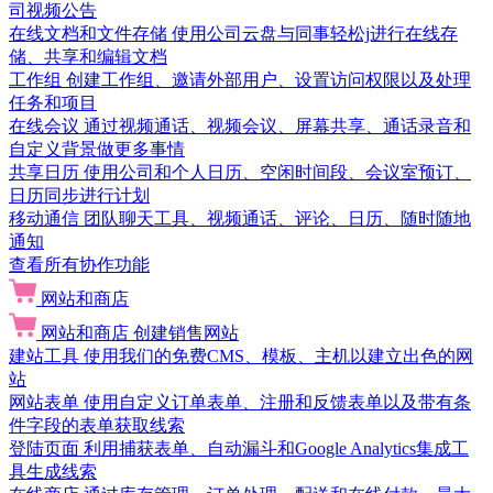
司视频公告
在线文档和文件存储
使用公司云盘与同事轻松j进行在线存
储、共享和编辑文档
工作组
创建工作组、邀请外部用户、设置访问权限以及处理
任务和项目
在线会议
通过视频通话、视频会议、屏幕共享、通话录音和
自定义背景做更多事情
共享日历
使用公司和个人日历、空闲时间段、会议室预订、
日历同步进行计划
移动通信
团队聊天工具、视频通话、评论、日历、随时随地
通知
查看所有协作功能
网站和商店
网站和商店
创建销售网站
建站工具
使用我们的免费CMS、模板、主机以建立出色的网
站
网站表单
使用自定义订单表单、注册和反馈表单以及带有条
件字段的表单获取线索
登陆页面
利用捕获表单、自动漏斗和Google Analytics集成工
具生成线索