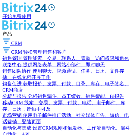
开始免费使用
产品
CRM
CRM
轻松管理销售和客户
销售管理
管理线索、交易、联系人、管道、访问权限和角色
联络中心
提供网络表单、网站小部件、即时聊天
销售团队协作
使用聊天、视频通话、任务、日历、文件存
储、在线文档开展工作
销售促进
获取报价、发票、付款、目录、库存、电子签名、
CRM商店
分析与报告
分析销售漏斗、员工绩效、销售智能、BI报告
移动CRM
线索、交易、发票、付款、电话、电子邮件、库
存、日历，皆触手可及
市场营销
使用电子邮件推广活动、社交媒体广告、短信、电
话营销、登陆页面
自动化与集成
设置CRM规则和触发器、工作流自动化、漏斗
自动化、API