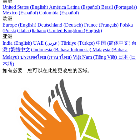
美洲
United States (English)
América Latina (Español)
Brasil (Português)
México (Español)
Colombia (Español)
欧洲
Europe (English)
Deutschland (Deutsch)
France (Français)
Polska
(Polski)
Italia (Italiano)
United Kingdom (English)
亚洲
India (English)
UAE (عربي)
Türkiye (Türkçe)
中国 (简体中文)
台
灣 (繁體中文)
Indonesia (Bahasa Indonesia)
Malaysia (Bahasa
Melayu)
ประเทศไทย (ภาษาไทย)
Việt Nam (Tiếng Việt)
日本 (日
本語)
如有必要，您可以在此处更改您的区域。