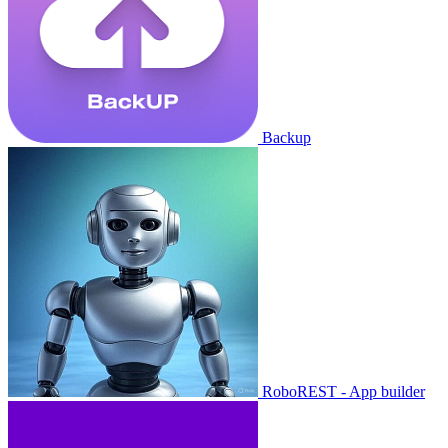
Backup
RoboREST - App builder