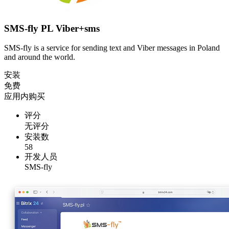
SMS-fly PL Viber+sms
SMS-fly is a service for sending text and Viber messages in Poland
and around the world.
安装
免费
应用内购买
评分
无评分
安装数
58
开发人员
SMS-fly