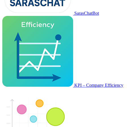
SarasChatBot
KPI – Company Efficiency