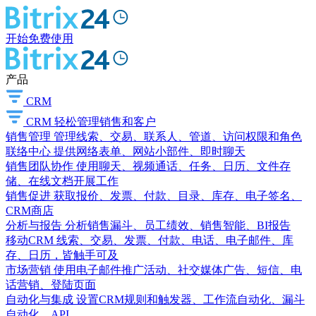
开始免费使用
产品
CRM
CRM
轻松管理销售和客户
销售管理
管理线索、交易、联系人、管道、访问权限和角色
联络中心
提供网络表单、网站小部件、即时聊天
销售团队协作
使用聊天、视频通话、任务、日历、文件存
储、在线文档开展工作
销售促进
获取报价、发票、付款、目录、库存、电子签名、
CRM商店
分析与报告
分析销售漏斗、员工绩效、销售智能、BI报告
移动CRM
线索、交易、发票、付款、电话、电子邮件、库
存、日历，皆触手可及
市场营销
使用电子邮件推广活动、社交媒体广告、短信、电
话营销、登陆页面
自动化与集成
设置CRM规则和触发器、工作流自动化、漏斗
自动化、API