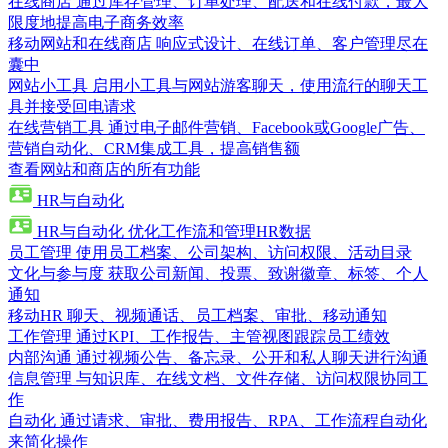
在线商店
通过库存管理、订单处理、配送和在线付款，最大
限度地提高电子商务效率
移动网站和在线商店
响应式设计、在线订单、客户管理尽在
囊中
网站小工具
启用小工具与网站游客聊天，使用流行的聊天工
具并接受回电请求
在线营销工具
通过电子邮件营销、Facebook或Google广告、
营销自动化、CRM集成工具，提高销售额
查看网站和商店的所有功能
HR与自动化
HR与自动化
优化工作流和管理HR数据
员工管理
使用员工档案、公司架构、访问权限、活动目录
文化与参与度
获取公司新闻、投票、致谢徽章、标签、个人
通知
移动HR
聊天、视频通话、员工档案、审批、移动通知
工作管理
通过KPI、工作报告、主管视图跟踪员工绩效
内部沟通
通过视频公告、备忘录、公开和私人聊天进行沟通
信息管理
与知识库、在线文档、文件存储、访问权限协同工
作
自动化
通过请求、审批、费用报告、RPA、工作流程自动化
来简化操作