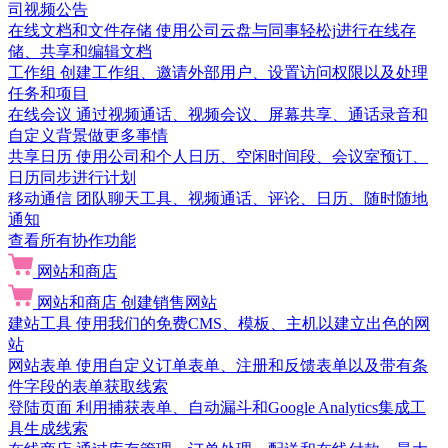
司视频公告
在线文档和文件存储
使用公司云盘与同事轻松j进行在线存
储、共享和编辑文档
工作组
创建工作组、邀请外部用户、设置访问权限以及处理
任务和项目
在线会议
通过视频通话、视频会议、屏幕共享、通话录音和
自定义背景做更多事情
共享日历
使用公司和个人日历、空闲时间段、会议室预订、
日历同步进行计划
移动通信
团队聊天工具、视频通话、评论、日历、随时随地
通知
查看所有协作功能
网站和商店
网站和商店
创建销售网站
建站工具
使用我们的免费CMS、模板、主机以建立出色的网
站
网站表单
使用自定义订单表单、注册和反馈表单以及带有条
件字段的表单获取线索
登陆页面
利用捕获表单、自动漏斗和Google Analytics集成工
具生成线索