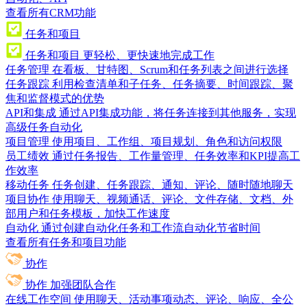
查看所有CRM功能
任务和项目
任务和项目
更轻松、更快速地完成工作
任务管理
在看板、甘特图、Scrum和任务列表之间进行选择
任务跟踪
利用检查清单和子任务、任务摘要、时间跟踪、聚
焦和监督模式的优势
API和集成
通过API集成功能，将任务连接到其他服务，实现
高级任务自动化
项目管理
使用项目、工作组、项目规划、角色和访问权限
员工绩效
通过任务报告、工作量管理、任务效率和KPI提高工
作效率
移动任务
任务创建、任务跟踪、通知、评论、随时随地聊天
项目协作
使用聊天、视频通话、评论、文件存储、文档、外
部用户和任务模板，加快工作速度
自动化
通过创建自动化任务和工作流自动化节省时间
查看所有任务和项目功能
协作
协作
加强团队合作
在线工作空间
使用聊天、活动事项动态、评论、响应、全公