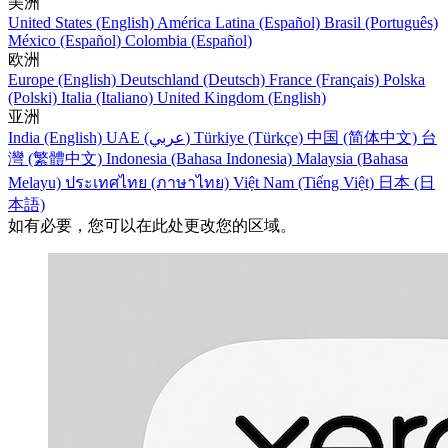
美洲
United States (English)
América Latina (Español)
Brasil (Português)
México (Español)
Colombia (Español)
欧洲
Europe (English)
Deutschland (Deutsch)
France (Français)
Polska
(Polski)
Italia (Italiano)
United Kingdom (English)
亚洲
India (English)
UAE (عربي)
Türkiye (Türkçe)
中国 (简体中文)
台
灣 (繁體中文)
Indonesia (Bahasa Indonesia)
Malaysia (Bahasa
Melayu)
ประเทศไทย (ภาษาไทย)
Việt Nam (Tiếng Việt)
日本 (日
本語)
如有必要，您可以在此处更改您的区域。