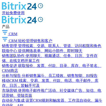
开始免费使用
产品
CRM
CRM
轻松管理销售和客户
销售管理
管理线索、交易、联系人、管道、访问权限和角色
联络中心
提供网络表单、网站小部件、即时聊天
销售团队协作
使用聊天、视频通话、任务、日历、文件存
储、在线文档开展工作
销售促进
获取报价、发票、付款、目录、库存、电子签名、
CRM商店
分析与报告
分析销售漏斗、员工绩效、销售智能、BI报告
移动CRM
线索、交易、发票、付款、电话、电子邮件、库
存、日历，皆触手可及
市场营销
使用电子邮件推广活动、社交媒体广告、短信、电
话营销、登陆页面
自动化与集成
设置CRM规则和触发器、工作流自动化、漏斗
自动化、API