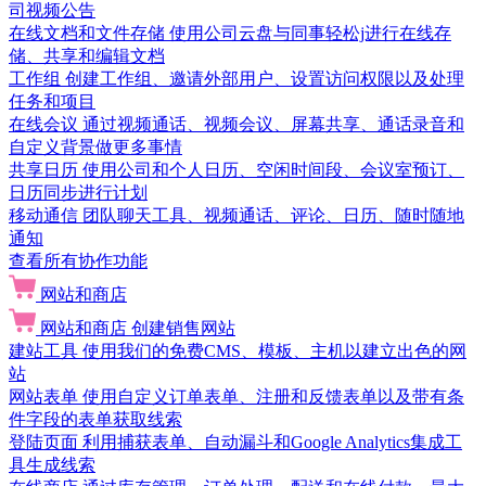
司视频公告
在线文档和文件存储
使用公司云盘与同事轻松j进行在线存
储、共享和编辑文档
工作组
创建工作组、邀请外部用户、设置访问权限以及处理
任务和项目
在线会议
通过视频通话、视频会议、屏幕共享、通话录音和
自定义背景做更多事情
共享日历
使用公司和个人日历、空闲时间段、会议室预订、
日历同步进行计划
移动通信
团队聊天工具、视频通话、评论、日历、随时随地
通知
查看所有协作功能
网站和商店
网站和商店
创建销售网站
建站工具
使用我们的免费CMS、模板、主机以建立出色的网
站
网站表单
使用自定义订单表单、注册和反馈表单以及带有条
件字段的表单获取线索
登陆页面
利用捕获表单、自动漏斗和Google Analytics集成工
具生成线索