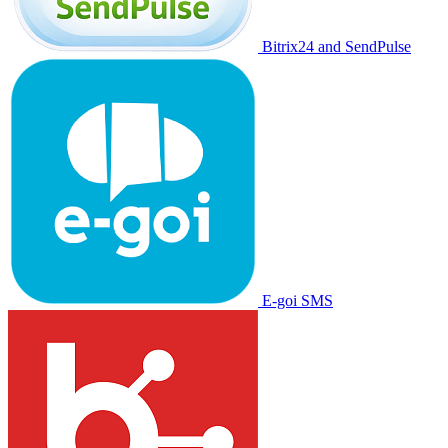
Bitrix24 and SendPulse
E-goi SMS