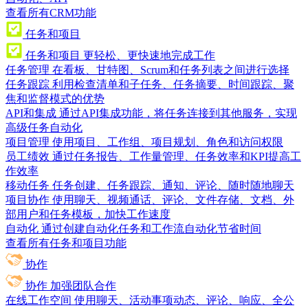
查看所有CRM功能
任务和项目
任务和项目
更轻松、更快速地完成工作
任务管理
在看板、甘特图、Scrum和任务列表之间进行选择
任务跟踪
利用检查清单和子任务、任务摘要、时间跟踪、聚
焦和监督模式的优势
API和集成
通过API集成功能，将任务连接到其他服务，实现
高级任务自动化
项目管理
使用项目、工作组、项目规划、角色和访问权限
员工绩效
通过任务报告、工作量管理、任务效率和KPI提高工
作效率
移动任务
任务创建、任务跟踪、通知、评论、随时随地聊天
项目协作
使用聊天、视频通话、评论、文件存储、文档、外
部用户和任务模板，加快工作速度
自动化
通过创建自动化任务和工作流自动化节省时间
查看所有任务和项目功能
协作
协作
加强团队合作
在线工作空间
使用聊天、活动事项动态、评论、响应、全公