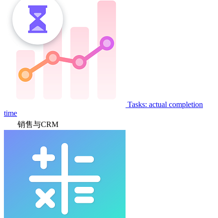
Tasks: actual completion
time
销售与CRM