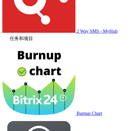
2 Way SMS - MyHub
任务和项目
Burnup Chart