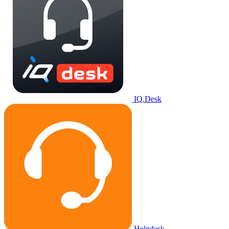
IQ.Desk
Helpdesk