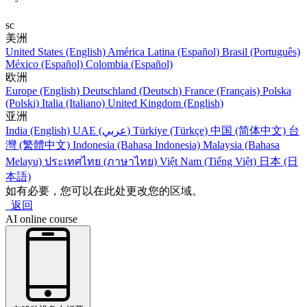
sc
美洲
United States (English)
América Latina (Español)
Brasil (Português)
México (Español)
Colombia (Español)
欧洲
Europe (English)
Deutschland (Deutsch)
France (Français)
Polska
(Polski)
Italia (Italiano)
United Kingdom (English)
亚洲
India (English)
UAE (عربي)
Türkiye (Türkçe)
中国 (简体中文)
台
灣 (繁體中文)
Indonesia (Bahasa Indonesia)
Malaysia (Bahasa
Melayu)
ประเทศไทย (ภาษาไทย)
Việt Nam (Tiếng Việt)
日本 (日
本語)
如有必要，您可以在此处更改您的区域。
返回
AI online course